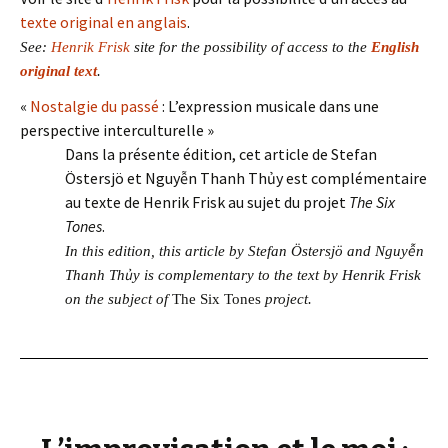
texte original en anglais
.
See:
Henrik Frisk
site for the possibility of access to the
English
original text
.
«
Nostalgie du passé
: L’expression musicale dans une
perspective interculturelle »
Dans la présente édition, cet article de Stefan
Östersjö et Nguyễn Thanh Thủy est complémentaire
au texte de Henrik Frisk au sujet du projet
The Six
Tones
.
ễ
In this edition, this article by Stefan Östersjö and Nguy
n
ủ
Thanh Th
y is complementary to the text by Henrik Frisk
on the subject of
The Six Tones
project.