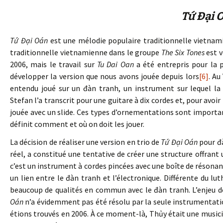
Tứ Đại 
Tứ Đại Oán
est une mélodie populaire traditionnelle vietnami
traditionnelle vietnamienne dans le groupe
The Six Tones
est v
2006, mais le travail sur
Tu Dai Oan
a été entrepris pour la
développer la version que nous avons jouée depuis lors
[6]
. Au
entendu joué sur un đàn tranh, un instrument sur lequel la
Stefan l’a transcrit pour une guitare à dix cordes et, pour avoir 
jouée avec un slide. Ces types d’ornementations sont importa
définit comment et où on doit les jouer.
La décision de réaliser une version en trio de
Tứ Đại Oán
pour đà
réel, a constitué une tentative de créer une structure offrant 
c’est un instrument à cordes pincées avec une boîte de résonance
un lien entre le đàn tranh et l’électronique. Différente du lu
beaucoup de qualités en commun avec le đàn tranh. L’enjeu d
Oán
n’a évidemment pas été résolu par la seule instrumentation
étions trouvés en 2006. À ce moment-là, Thủy était une musici