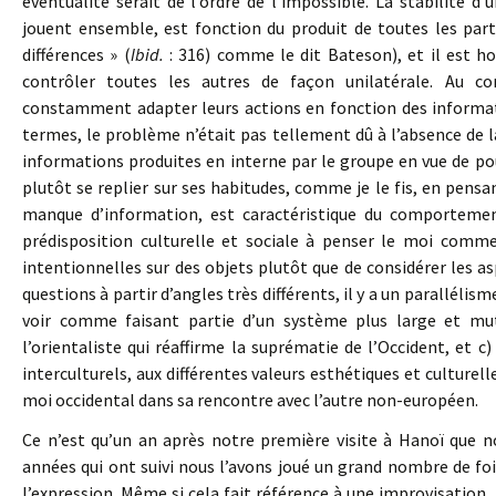
éventualité serait de l’ordre de l’impossible. La stabilité 
jouent ensemble, est fonction du produit de toutes les par
différences » (
Ibid.
: 316) comme le dit Bateson), et il est h
contrôler toutes les autres de façon unilatérale. Au c
constamment adapter leurs actions en fonction des informat
termes, le problème n’était pas tellement dû à l’absence de
informations produites en interne par le groupe en vue de po
plutôt se replier sur ses habitudes, comme je le fis, en pensa
manque d’information, est caractéristique du comportemen
prédisposition culturelle et sociale à penser le moi comme
intentionnelles sur des objets plutôt que de considérer les a
questions à partir d’angles très différents, il y a un paralléli
voir comme faisant partie d’un système plus large et mut
l’orientaliste qui réaffirme la suprématie de l’Occident, et c
interculturels, aux différentes valeurs esthétiques et culturell
moi occidental dans sa rencontre avec l’autre non-européen.
Ce n’est qu’un an après notre première visite à Hanoï qu
années qui ont suivi nous l’avons joué un grand nombre de fo
l’expression. Même si cela fait référence à une improvisation,