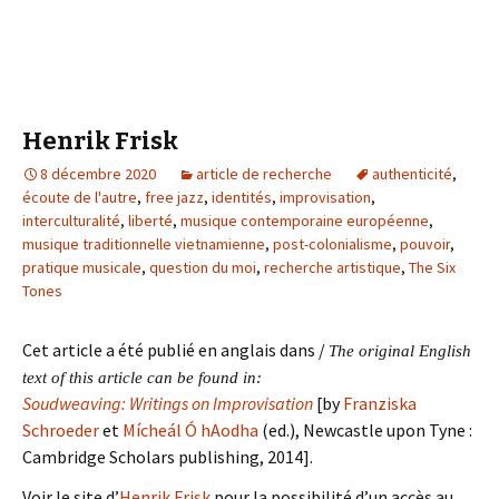
Henrik Frisk
8 décembre 2020
article de recherche
authenticité
,
écoute de l'autre
,
free jazz
,
identités
,
improvisation
,
interculturalité
,
liberté
,
musique contemporaine européenne
,
musique traditionnelle vietnamienne
,
post-colonialisme
,
pouvoir
,
pratique musicale
,
question du moi
,
recherche artistique
,
The Six
Tones
Cet article a été publié en anglais dans /
The original English
text of this article can be found in:
Soudweaving: Writings on Improvisation
[by
Franziska
Schroeder
et
Mícheál Ó hAodha
(ed.), Newcastle upon Tyne :
Cambridge Scholars publishing, 2014].
Voir le site d’
Henrik Frisk
pour la possibilité d’un accès au