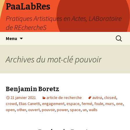
PaaLabRes
Pratiques Artistiques en Actes, LABoratoire
de REchercheS
Aller
Recherc
Menu
au
contenu
principal
Archives du mot-clé pouvoir
Benjamin Boretz
21 janvier 2021
article de recherche
autrui
,
closed
,
crowd
,
Elias Canetti
,
engagement
,
espace
,
fermé
,
foule
,
murs
,
one
,
open
,
other
,
ouvert
,
pouvoir
,
power
,
space
,
un
,
walls