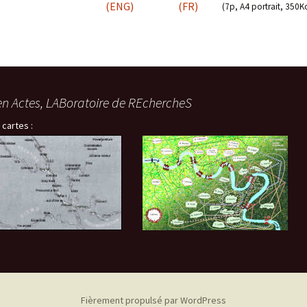
(ENG)
(FR)
(7p, A4 portrait, 350K
en Actes, LABoratoire de REchercheS
 cartes :
Fièrement propulsé par WordPress