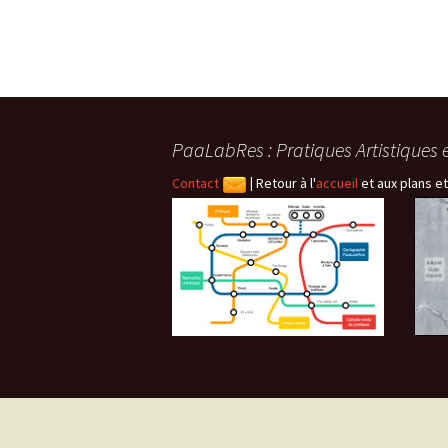
PaaLabRes : Pratiques Artistiques 
Contact
|
Retour à l'
accueil
et aux plans et