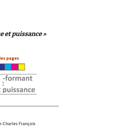
d.
e et puissance »
 des pages
n-Charles François