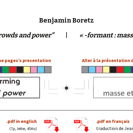
« PaaLabRes » (1st E
Editorial, 2016)
Benjamin Boretz
crowds and power”
|
« -formant : mass
he pages’s presentation
Aller à la présentation
.pdf in english
.pdf en français
traduction de Jea
(7p, letter, 45Ko)