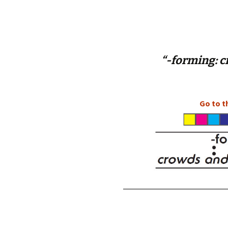
éd. éditorial, 2016)
“-forming: 
Go to t