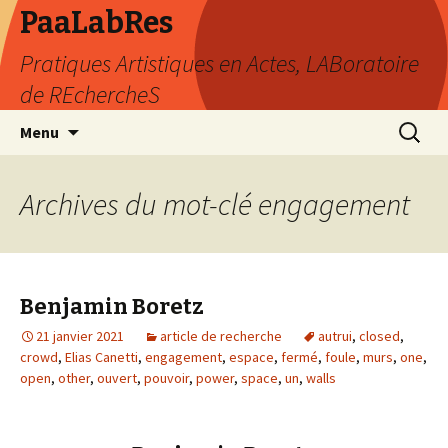
PaaLabRes
Pratiques Artistiques en Actes, LABoratoire
de REchercheS
Aller
Recherc
Menu
au
contenu
principal
Archives du mot-clé engagement
Benjamin Boretz
21 janvier 2021
article de recherche
autrui
,
closed
,
crowd
,
Elias Canetti
,
engagement
,
espace
,
fermé
,
foule
,
murs
,
one
,
open
,
other
,
ouvert
,
pouvoir
,
power
,
space
,
un
,
walls