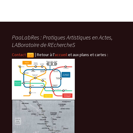
PaaLabRes : Pratiques Artistiques en Actes,
LABoratoire de REchercheS
Contact
|
Retour à l'
accueil
et aux plans et cartes :