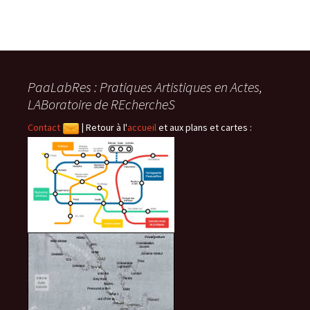
PaaLabRes : Pratiques Artistiques en Actes,
LABoratoire de REchercheS
Contact
|
Retour à l'
accueil
et aux plans et cartes :