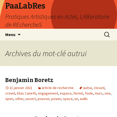
PaaLabRes
Pratiques Artistiques en Actes, LABoratoire
de REchercheS
Aller
Recherc
Menu
au
contenu
principal
Archives du mot-clé autrui
Benjamin Boretz
21 janvier 2021
article de recherche
autrui
,
closed
,
crowd
,
Elias Canetti
,
engagement
,
espace
,
fermé
,
foule
,
murs
,
one
,
open
,
other
,
ouvert
,
pouvoir
,
power
,
space
,
un
,
walls