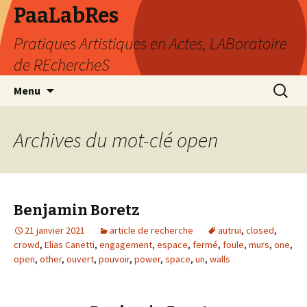
PaaLabRes
Pratiques Artistiques en Actes, LABoratoire
de REchercheS
Aller
Recherc
Menu
au
contenu
principal
Archives du mot-clé open
Benjamin Boretz
21 janvier 2021
article de recherche
autrui
,
closed
,
crowd
,
Elias Canetti
,
engagement
,
espace
,
fermé
,
foule
,
murs
,
one
,
open
,
other
,
ouvert
,
pouvoir
,
power
,
space
,
un
,
walls