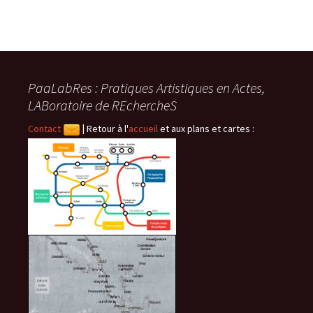
PaaLabRes : Pratiques Artistiques en Actes,
LABoratoire de REchercheS
Contact
|
Retour à l'
accueil
et aux plans et cartes :