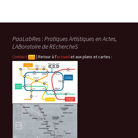
PaaLabRes : Pratiques Artistiques en Actes,
LABoratoire de REchercheS
Contact
|
Retour à l'
accueil
et aux plans et cartes :