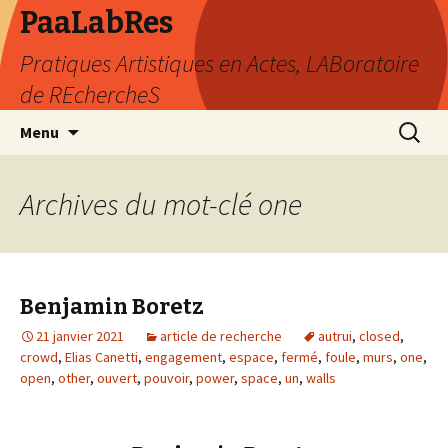
PaaLabRes
Pratiques Artistiques en Actes, LABoratoire
de REchercheS
Aller
Recherc
Menu
au
contenu
principal
Archives du mot-clé one
Benjamin Boretz
21 janvier 2021
article de recherche
autrui
,
closed
,
crowd
,
Elias Canetti
,
engagement
,
espace
,
fermé
,
foule
,
murs
,
one
,
open
,
other
,
ouvert
,
pouvoir
,
power
,
space
,
un
,
walls