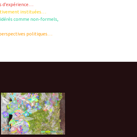
d.
its d’expérience…
nitivement instituées…
onsidérés comme non-formels,
s perspectives politiques…