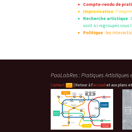
éd. éditorial, 2016)
Compte-rendu de prat
Improvisation
: l’impro
Recherche artistique
: 
sont ici regroupés sous 
Politique
: les interact
PaaLabRes : Pratiques Artistiques 
Contact
|
Retour à l'
accueil
et aux plans et