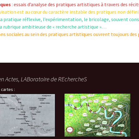
« PaaLabRes » (1st E
iques
: essais d’analyse des pratiques artistiques à travers des réc
Editorial, 2016)
visation est au cœur du caractère instable des pratiques non défi
la pratique réflexive, l’expérimentation, le bricolage, souvent c
la rubrique ambitieuse de « recherche artistique »…
ions sociales au sein des pratiques artistiques ouvrent toujours de
en Actes, LABoratoire de REchercheS
 cartes :