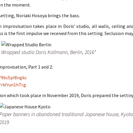
on the moment.
etting, Noriaki Hosoya brings the bass.
 improvisation takes place in Doris’ studio, all walls, ceiling a
s is the first impulse we received from this setting. Seclusion ma
Wrapped studio Doris Kollmann, Berlin, 2016*
mprovisation, Part 1 and 2:
e/9bc5pl8ngkc
e/rkfrun1hTcg
ion which took place in November 2019, Doris prepared the setting
Paper banners in abandoned traditional Japanese house, Kyoto
2019