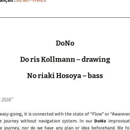
ançais :
Do No – French
DoNo
Do ris Kollmann – drawing
No riaki Hosoya – bass
n 2016*
asy-going, it is connected with the state of “Flow” or “Awareness
e journey without navigation system. In our
DoNo
improvisat
e journey, nor do we have any plan or idea beforehand. We fol