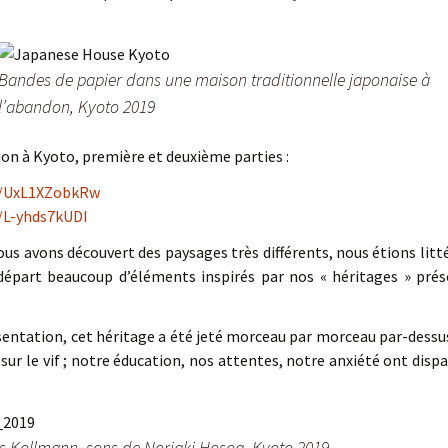
Bandes de papier dans une maison traditionnelle japonaise à
l’abandon, Kyoto 2019
ion à Kyoto, première et deuxième parties :
e/UxL1XZobkRw
e/L-yhds7kUDI
us avons découvert des paysages très différents, nous étions lit
 départ beaucoup d’éléments inspirés par nos « héritages » prés
sentation, cet héritage a été jeté morceau par morceau par-dessus 
sur le vif ; notre éducation, nos attentes, notre anxiété ont disp
is Kollmann, sons de Noriaki Hosoa, Kyoto 2019