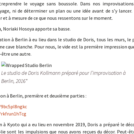
treprendre le voyage sans boussole. Dans nos improvisation
yage, ni de déterminer un plan ou une idée avant de s’y lancer.
ur et à mesure de ce que nous ressentons sur le moment.
u, Noriaki Hosoya apporte sa basse.
ation à Berlin à eu lieu dans le studio de Doris, tous les murs, le
une cave blanche. Pour nous, le vide est la première impression qu
-être une autre.
Le studio de Doris Kollmann préparé pour l’improvisation à
Berlin, 2016*
ion à Berlin, première et deuxième parties :
e/9bc5pl8ngkc
e/rkfrun1hTcg
à Kyoto qui a eu lieu en novembre 2019, Doris a préparé le déco
olie sont les impulsions que nous avons reçues du décor. Peut-êtr