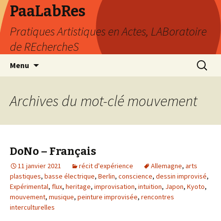
PaaLabRes
Pratiques Artistiques en Actes, LABoratoire
de REchercheS
Aller
Recherc
Menu
au
contenu
principal
Archives du mot-clé mouvement
DoNo – Français
11 janvier 2021
récit d'expérience
Allemagne
,
arts
plastiques
,
basse électrique
,
Berlin
,
conscience
,
dessin improvisé
,
Expérimental
,
flux
,
heritage
,
improvisation
,
intuition
,
Japon
,
Kyoto
,
mouvement
,
musique
,
peinture improvisée
,
rencontres
interculturelles