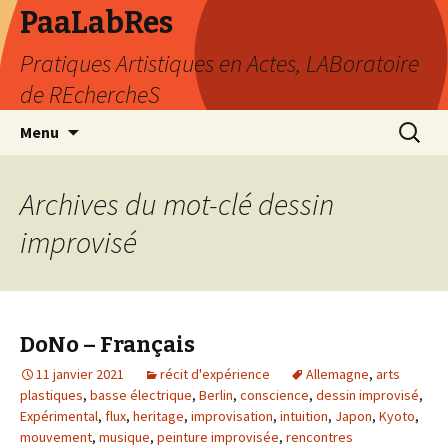
PaaLabRes
Pratiques Artistiques en Actes, LABoratoire
de REchercheS
Aller
Recherc
Menu
au
contenu
principal
Archives du mot-clé dessin
improvisé
DoNo – Français
11 janvier 2021
récit d'expérience
Allemagne
,
arts
plastiques
,
basse électrique
,
Berlin
,
conscience
,
dessin improvisé
,
Expérimental
,
flux
,
heritage
,
improvisation
,
intuition
,
Japon
,
Kyoto
,
mouvement
,
musique
,
peinture improvisée
,
rencontres