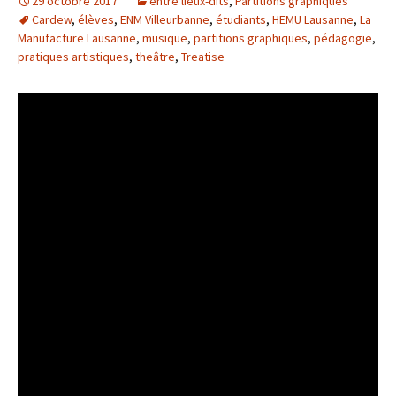
29 octobre 2017
entre lieux-dits
,
Partitions graphiques
Cardew
,
élèves
,
ENM Villeurbanne
,
étudiants
,
HEMU Lausanne
,
La
Manufacture Lausanne
,
musique
,
partitions graphiques
,
pédagogie
,
pratiques artistiques
,
theâtre
,
Treatise