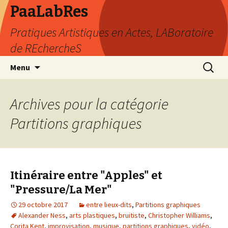
PaaLabRes
Pratiques Artistiques en Actes, LABoratoire
de REchercheS
Aller
Recherc
Menu
au
contenu
principal
Archives pour la catégorie
Partitions graphiques
Itinéraire entre "Apples" et
"Pressure/La Mer"
29 octobre 2017
entre lieux-dits
,
Partitions graphiques
Alexander Ness
,
arts plastiques
,
bruitiste
,
Christopher Williams
,
Corita Kent
,
improvisation
,
musique
,
partitions graphiques
,
vidéo
,