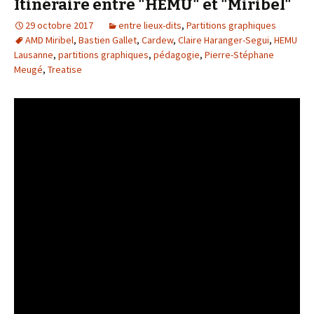
Itinéraire entre "HEMU" et "Miribel"
29 octobre 2017
entre lieux-dits
,
Partitions graphiques
AMD Miribel
,
Bastien Gallet
,
Cardew
,
Claire Haranger-Segui
,
HEMU
Lausanne
,
partitions graphiques
,
pédagogie
,
Pierre-Stéphane
Meugé
,
Treatise