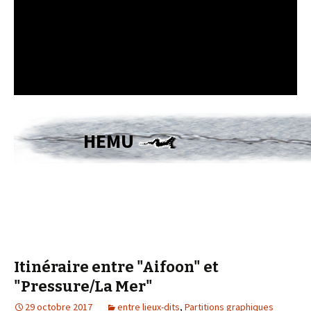
HEMU
Itinéraire entre "Aifoon" et
"Pressure/La Mer"
29 octobre 2017
entre lieux-dits
,
Partitions graphiques