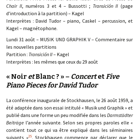
Chair II
, numéros 3 et 4 – Bussotti ;
Transición II
(page
d’introduction à la partition) – Kagel
Interprètes : David Tudor – piano, Caskel – percussion, et
Kagel – magnétophone.
Lundi 31 août – MUSIK UND GRAPHIK V – Commentaire sur
les nouvelles partitions
Partition :
Transición II
– Kagel
Interprètes : les mêmes que ceux du 29 août
« Noir
et
Blanc ? » –
Concert
et
Five
Piano Pieces for David Tudor
La conférence inaugurale de Stockhausen, le 26 août 1959, a
été adaptée dans son essai intitulé « Musik und Graphik » et
publié dans une forme un peu modifiée dans les
Darmstädter
Beiträge
l’année suivante. Selon ses propres paroles elle «
contient tout ce qui va être expliqué dans les séminaires
25
suivants »
. Stockhausen commence par déclarer que le