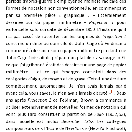
période d’après-guerre à employer de manière radicale des
formes de notation non conventionnelle, en commençant
par sa première pièce « graphique » – littéralement
dessinée sur du papier millimétré –
Projection 1
pour
violoncelle solo qui date de décembre 1950. L’histoire qu’il
n’a pas cessé de raconter sur les origines de
Projection 1
concerne un dîner au domicile de John Cage où Feldman a
commencé à dessiner sur du papier millimétré pendant que
John Cage finissait de préparer un plat de riz sauvage : « Et
ce que j’ai griffonné était des dessins sur une page de papier
millimétré – et ce qui émergea consistait dans des
catégories d’aigu, de moyen et de grave. C’était une écriture
complètement automatique. Je n’en avais jamais parlé
11
avant cela, vous savez, je n’en avais jamais discuté »
. Deux
ans après
Projection 1
de Feldman, Brown a commencé à
utiliser extensivement de nouvelles formes de notation qui
vont plus tard constituer la partition de
Folio
(1952/53),
dans laquelle est inclus
December 1952
. Les collègues
compositeurs de « l’Ecole de New York » (New York School),