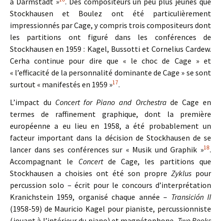
à Darmstadt »
. Des compositeurs un peu plus jeunes que
Stockhausen et Boulez ont été particulièrement
impressionnés par Cage, y compris trois compositeurs dont
les partitions ont figuré dans les conférences de
Stockhausen en 1959 : Kagel, Bussotti et Cornelius Cardew.
Cerha continue pour dire que « le choc de Cage » et
« l’efficacité de la personnalité dominante de Cage » se sont
17
surtout « manifestés en 1959 »
.
L’impact du
Concert for Piano and Orchestra
de Cage en
termes de raffinement graphique, dont la première
européenne a eu lieu en 1958, a été probablement un
facteur important dans la décision de Stockhausen de se
18
lancer dans ses conférences sur « Musik und Graphik »
.
Accompagnant le
Concert
de Cage, les partitions que
Stockhausen a choisies ont été son propre
Zyklus
pour
percussion solo – écrit pour le concours d’interprétation
Kranichstein 1959, organisé chaque année –
Transición II
(1958-59) de Mauricio Kagel pour pianiste, percussionniste
(jouant à l’intérieur du piano) et magnétophone,
Two Books