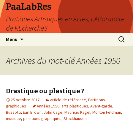
PaaLabRes
Pratiques Artistiques en Actes, LABoratoire
de REchercheS
Aller
Recherc
Menu
au
contenu
principal
Archives du mot-clé Années 1950
Drastique ou plastique ?
25 octobre 2017
article de référence
,
Partitions
graphiques
Années 1950
,
arts plastiques
,
Avant-garde
,
Bussotti
,
Earl Brown
,
John Cage
,
Mauricio Kagel
,
Morton Feldman
,
musique
,
partitions graphiques
,
Stockhausen