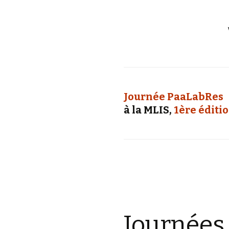
Journée PaaLabRes
à la MLIS,
1ère éditi
Journées 