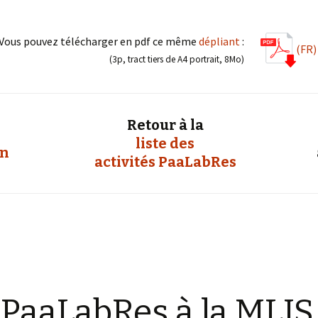
Vous pouvez télécharger en pdf ce même
dépliant
:
(FR)
(3p, tract tiers de A4 portrait, 8Mo)
Retour à la
liste des
on
activités PaaLabRes
PaaLabRes à la MLIS,