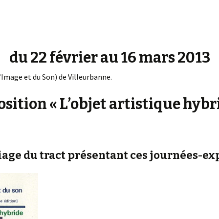
« PaaLabRes » (1st E
Editorial, 2016)
du 22 février au 16 mars 2013
l’Image et du Son) de Villeurbanne.
sition « L’objet artistique hybr
iage du tract présentant ces journées-ex