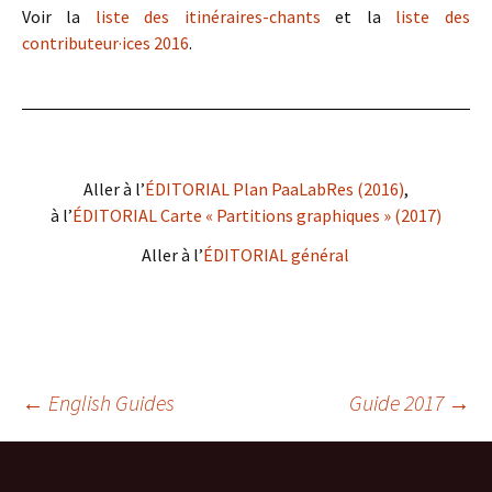
Voir la
liste des itinéraires-chants
et la
liste des
contributeur·ices 2016
.
Aller à l’
ÉDITORIAL Plan PaaLabRes (2016)
,
à l’
ÉDITORIAL Carte « Partitions graphiques » (2017)
Aller à l’
ÉDITORIAL général
Navigation
←
English Guides
Guide 2017
→
des