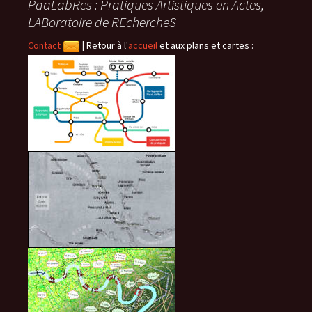
PaaLabRes : Pratiques Artistiques en Actes,
LABoratoire de REchercheS
articles
Contact
|
Retour à l'
accueil
et aux plans et cartes :