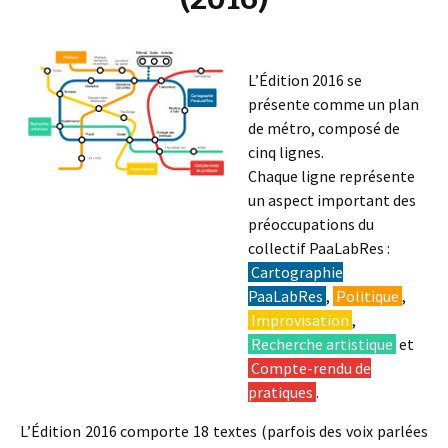
L’Édition 2016 se
présente comme un plan
de métro, composé de
cinq lignes.
Chaque ligne représente
un aspect important des
préoccupations du
collectif PaaLabRes :
Cartographie
PaaLabRes
,
Politique
,
Improvisation
,
Recherche artistique
et
Compte-rendu de
pratiques
.
L’Édition 2016 comporte 18 textes (parfois des voix parlées