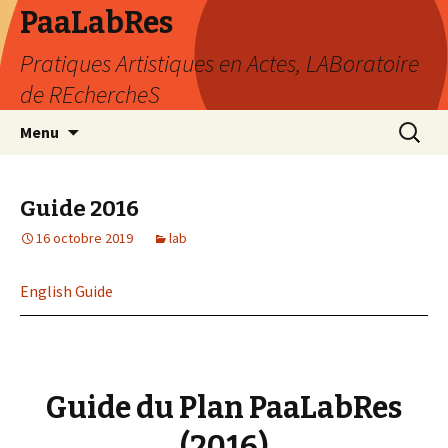
PaaLabRes
Pratiques Artistiques en Actes, LABoratoire
de REchercheS
Aller
Recherc
Menu
au
contenu
principal
Guide 2016
16 octobre 2019
lab
English Guide
Guide du Plan PaaLabRes
(2016)