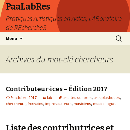
PaaLabRes
Pratiques Artistiques en Actes, LABoratoire
de REchercheS
Aller
Recherc
Menu
au
contenu
principal
Archives du mot-clé chercheurs
Contributeur·ices – Édition 2017
9 octobre 2017
lab
artistes sonores
,
arts plastiques
,
chercheurs
,
écrivains
,
improvisateurs
,
musiciens
,
musicologues
Liste des contributrices et