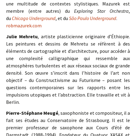
une multitude de contextes stylistiques. Mazurek est
membre (entre autres) du
Exploring Star Orchestra
,
du
Chicago Underground
, et du
São Paulo Underground
.
robmazurek.com
Julie Mehretu
, artiste plasticienne originaire d’Éthiopie.
Les peintures et dessins de Mehretu se réfèrent à des
éléments de cartographie et d’architecture, pour accéder à
une complexité calligraphique qui ressemble aux
atmosphères turbulentes et aux réseaux sociaux de grande
densité. Son œuvre s’inscrit dans l’histoire de l’art non
objectif – du Constructivisme au Futurisme – posant les
questions contemporaines sur les rapports entre les
impulsions utopiques et l’abstraction. Elle travaille et vit à
Berlin.
Pierre-Stéphane Meugé
, saxophoniste et compositeur, il a
fait ses études au Conservatoire de Strasbourg. Il est le
premier professeur de saxophone aux Cours d’été de
Darmstadt (1988-1994). Fondateur du Quatuor XASAX et