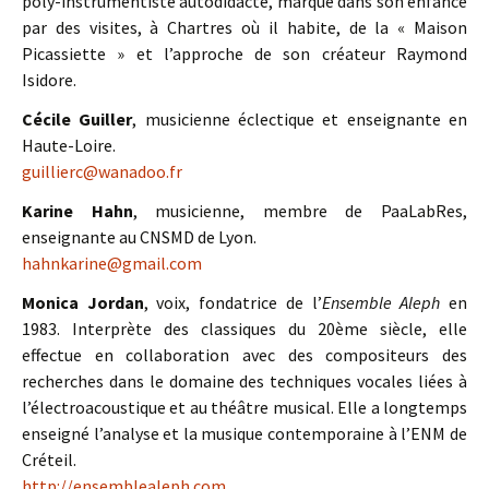
poly-instrumentiste autodidacte, marqué dans son enfance
par des visites, à Chartres où il habite, de la « Maison
Picassiette » et l’approche de son créateur Raymond
Isidore.
Cécile Guiller
, musicienne éclectique et enseignante en
Haute-Loire.
guillierc@wanadoo.fr
Karine Hahn
, musicienne, membre de PaaLabRes,
enseignante au CNSMD de Lyon.
hahnkarine@gmail.com
Monica Jordan
, voix, fondatrice de l’
Ensemble Aleph
en
1983. Interprète des classiques du 20ème siècle, elle
effectue en collaboration avec des compositeurs des
recherches dans le domaine des techniques vocales liées à
l’électroacoustique et au théâtre musical. Elle a longtemps
enseigné l’analyse et la musique contemporaine à l’ENM de
Créteil.
http://ensemblealeph.com