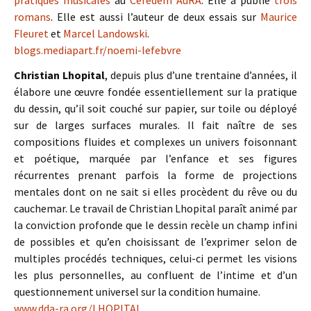
pratiques musicales
au
Cefedem AuRA
. Elle a publié
trois
romans
. Elle est aussi l’auteur de deux essais sur
Maurice
Fleuret
et
Marcel Landowski
.
blogs.mediapart.fr/noemi-lefebvre
Christian Lhopital
, depuis plus d’une trentaine d’années, il
élabore une œuvre fondée essentiellement sur la pratique
du dessin, qu’il soit couché sur papier, sur toile ou déployé
sur de larges surfaces murales. Il fait naître de ses
compositions fluides et complexes un univers foisonnant
et poétique, marquée par l’enfance et ses figures
récurrentes prenant parfois la forme de projections
mentales dont on ne sait si elles procèdent du rêve ou du
cauchemar. Le travail de Christian Lhopital paraît animé par
la conviction profonde que le dessin recèle un champ infini
de possibles et qu’en choisissant de l’exprimer selon de
multiples procédés techniques, celui-ci permet les visions
les plus personnelles, au confluent de l’intime et d’un
questionnement universel sur la condition humaine.
www.dda-ra.org/LHOPITAL