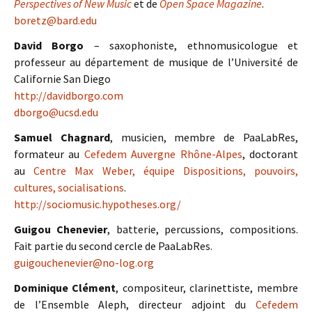
Perspectives of New Music
et de
Open Space Magazine
.
boretz@bard.edu
David Borgo
– saxophoniste, ethnomusicologue et
professeur au département de musique de l’Université de
Californie San Diego
http://davidborgo.com
dborgo@ucsd.edu
Samuel Chagnard
, musicien, membre de PaaLabRes,
formateur au
Cefedem Auvergne Rhône-Alpes
, doctorant
au
Centre Max Weber, équipe Dispositions, pouvoirs,
cultures, socialisations
.
http://sociomusic.hypotheses.org/
Guigou Chenevier
, batterie, percussions, compositions.
Fait partie du second cercle de PaaLabRes.
guigouchenevier@no-log.org
Dominique Clément
, compositeur, clarinettiste, membre
de l’Ensemble Aleph, directeur adjoint du
Cefedem