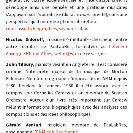
générative, classe expérimentale et interdisciplinaire. Il
développe ainsi une pensée et une pratique musicales
s’appuyant sur l’« auralité » (du latin
auris
: oreille), dans une
perspective qu’il nomme « phonoculturelle ».
cdmc.asso.fr/biographies/savouret-alain
Nicolas Sidoroff
, musicien->militant<-chercheur, entre
autre membre de PaaLabRes, formateur au
Cefedem
Auvergne Rhône-Alpes
,
webm@ster
de ce site, etc…
John Tilbury
, pianiste vivant en Angleterre. Il est considéré
comme l’interprète majeur de la musique de Morton
Feldman. Membre du groupe d’improvisation AMM depuis
1980. Pendant les années 1960 il a été associé avec le
compositeur Cornelius Cardew et un membre du Scratch
Orchestra. Auteur d’un livre très important sur Cardew
mêlant informations biographiques avec des analyses des
compositions et des idées philosophiques.
Gérald Venturi
, musicien, membre de PaaLabRes,
enseignant à l’
ENM de Villeurbanne
.