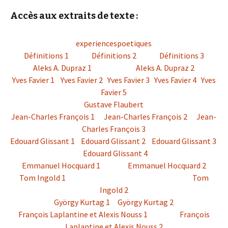
Accès aux extraits de texte :
experiencespoetiques
Définitions 1
Définitions 2
Définitions 3
Aleks A. Dupraz 1
Aleks A. Dupraz 2
Yves Favier 1
Yves Favier 2
Yves Favier 3
Yves Favier 4
Yves
Favier 5
Gustave Flaubert
Jean-Charles François 1
Jean-Charles François 2
Jean-
Charles François 3
Edouard Glissant 1
Edouard Glissant 2
Edouard Glissant 3
Edouard Glissant 4
Emmanuel Hocquard 1
Emmanuel Hocquard 2
Tom Ingold 1
Tom
Ingold 2
György Kurtag 1
György Kurtag 2
François Laplantine et Alexis Nouss 1
François
Laplantine et Alexis Nouss 2