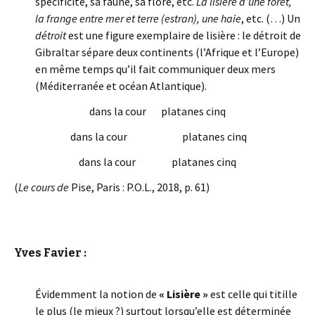
spécificité, sa faune, sa flore, etc.
La lisière d’une forêt,
la frange entre mer et terre (estran), une haie
, etc. (…) Un
détroit
est une figure exemplaire de lisière : le détroit de
Gibraltar sépare deux continents (l’Afrique et l’Europe)
en même temps qu’il fait communiquer deux mers
(Méditerranée et océan Atlantique).
dans la cour platanes cinq
dans la cour platanes cinq
dans la cour platanes cinq
(
Le cours de
Pise, Paris : P.O.L., 2018, p. 61)
Yves Favier :
Évidemment la notion de
« Lisière »
est celle qui titille
le plus (le mieux ?) surtout lorsqu’elle est déterminée