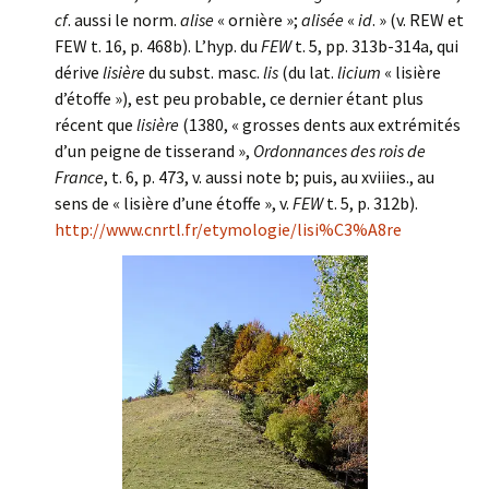
cf
. aussi le norm.
alise
« ornière »;
alisée
«
id
. » (v. REW et
FEW t. 16, p. 468b). L’hyp. du
FEW
t. 5, pp. 313b-314a, qui
dérive
lisière
du subst. masc.
lis
(du lat.
licium
« lisière
d’étoffe »), est peu probable, ce dernier étant plus
récent que
lisière
(1380, « grosses dents aux extrémités
d’un peigne de tisserand »,
Ordonnances des rois de
France
, t. 6, p. 473, v. aussi note b; puis, au xviiies., au
sens de « lisière d’une étoffe », v.
FEW
t. 5, p. 312b).
http://www.cnrtl.fr/etymologie/lisi%C3%A8re