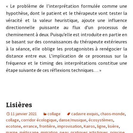
« Le problème de l’interprétation formulée comme une
hypothèse, dont le patient et le thérapeute vont tester la
véracité et la valeur heuristique, ajoute une influence
directionnelle puissante au flux d’un processus de
cheminement à deux. Puisqu’elle est introduite en partie en
se basant sur des connaissances du thérapeute extérieures
à la séance, elle oblige les protagonistes à renégocier la
distance entre eux. L’implication de ce processus sur la
fréquence et le timing des interprétations constitue une
étape suivante de ces réflexions techniques… »
Lisières
11 janvier 2021
collage
cadavre exquis
,
chaos-monde
,
collage
,
corridor écologique
,
danse/musique
,
écosystèmes
,
ecotone
,
errance
,
frontière
,
improvisation
,
Kairos
,
ligne
,
lisière
,
marge
,
métissage
,
migration
,
peau
,
pratiques artistiques
,
principe