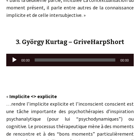
« Dans la deuxième partie, intitulée La contextualisation du
moment présent, il parle entre autres de la connaissance
implicite et de celle intersubjective. »
3. György Kurtag – GriveHarpShort
Lecteur
00:00
00:00
audio
«
Implicite <> explicite
…rendre l’implicite explicite et l’inconscient conscient est
une tâche importante des psychothérapies d’inspiration
psychanalytique (pour lui “psychodynamiques”) ou
cognitive. Le processus thérapeutique mène à des moments
de rencontre et à des “bons moments” particulièrement