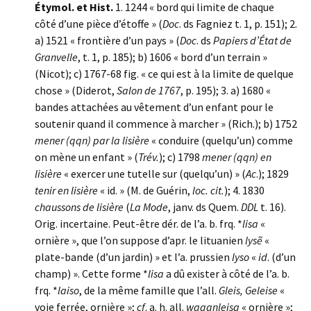
Étymol. et Hist.
1. 1244 « bord qui limite de chaque
côté d’une pièce d’étoffe » (
Doc
. ds Fagniez t. 1, p. 151); 2.
a) 1521 « frontière d’un pays » (
Doc
. ds
Papiers d’État de
Granvelle
, t. 1, p. 185); b) 1606 « bord d’un terrain »
(Nicot); c) 1767-68 fig. « ce qui est à la limite de quelque
chose » (Diderot,
Salon de 1767
, p. 195); 3. a) 1680 «
bandes attachées au vêtement d’un enfant pour le
soutenir quand il commence à marcher » (Rich.); b) 1752
mener (qqn) par la lisière
« conduire (quelqu’un) comme
on mène un enfant » (
Trév.
); c) 1798
mener (qqn) en
lisière
« exercer une tutelle sur (quelqu’un) » (
Ac
.); 1829
tenir en lisière
« id. » (M. de Guérin,
loc. cit.
); 4. 1830
chaussons de lisière
(
La Mode
, janv. ds Quem.
DDL
t. 16).
Orig. incertaine. Peut-être dér. de l’a. b. frq. *
lisa
«
ornière », que l’on suppose d’apr. le lituanien
lysẽ
«
plate-bande (d’un jardin) » et l’a. prussien
lyso
«
id
. (d’un
champ) ». Cette forme *
lisa
a dû exister à côté de l’a. b.
frq. *
laiso
, de la même famille que l’all.
Gleis, Geleise
«
voie ferrée, ornière »;
cf
. a. h. all.
waganleisa
« ornière »;