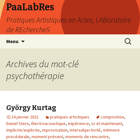
PaaLabRes
Pratiques Artistiques en Actes, LABoratoire
de REchercheS
Aller
Recherc
Menu
au
contenu
principal
Archives du mot-clé
psychothérapie
György Kurtag
24 janvier 2021
pratiques artistiques
composition
,
Daniel Stern
,
électroacoustique
,
expérience
,
ici et maintenant
,
implicite/explicite
,
improvisation
,
intersubjectivité
,
mémoire
procédurale
,
moment présent
,
moments de rencontre
,