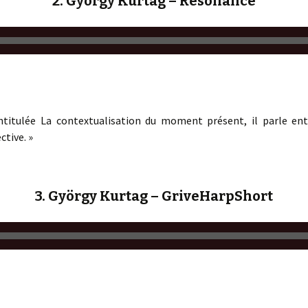
2. György Kurtag – Résonance
ntitulée La contextualisation du moment présent, il parle en
ctive. »
3. György Kurtag – GriveHarpShort