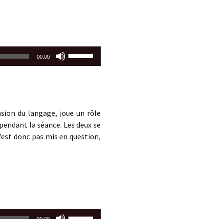
Utilisez
00:00
les
flèches
haut/bas
pour
augmenter
nsion du langage, joue un rôle
ou
pendant la séance. Les deux se
diminuer
n’est donc pas mis en question,
le
volume.
Utilisez