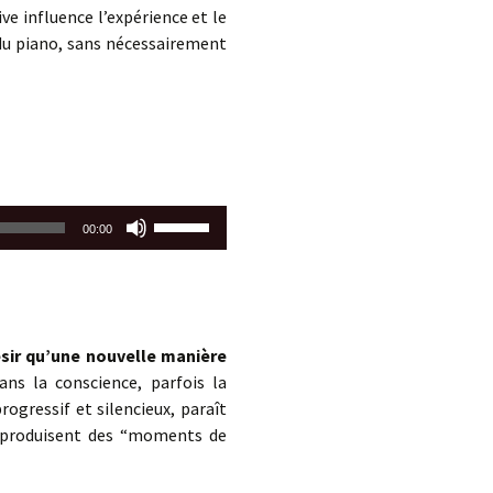
volume.
e influence l’expérience et le
 du piano, sans nécessairement
Utilisez
00:00
les
flèches
haut/bas
pour
augmenter
sir qu’une nouvelle manière
ou
ns la conscience, parfois la
diminuer
ogressif et silencieux, paraît
le
i produisent des “moments de
volume.