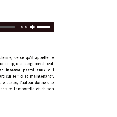
Utilisez
00:00
les
flèches
haut/bas
pour
augmenter
ienne, de ce qu’il appelle le
ou
d’un coup, un changement peut
diminuer
on intense parmi ceux qui
le
rd sur le “ici et maintenant”,
volume.
re partie, l’auteur donne une
tecture temporelle et de son