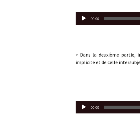
Lecteur
00:00
audio
« Dans la deuxième partie, i
implicite et de celle intersubje
Lecteur
00:00
audio