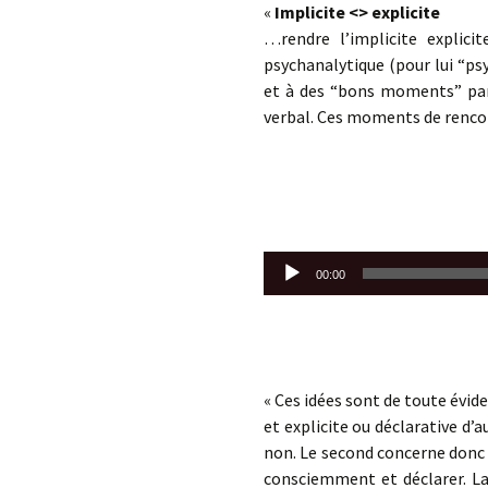
«
Implicite <> explicite
…rendre l’implicite explici
psychanalytique (pour lui “p
et à des “bons moments” part
verbal. Ces moments de rencont
Lecteur
00:00
audio
« Ces idées sont de toute évid
et explicite ou déclarative d’
non. Le second concerne donc
consciemment et déclarer. La