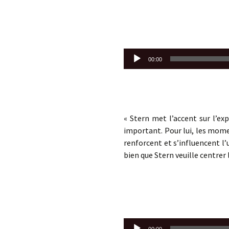
Lecteur
00:00
audio
« Stern met l’accent sur l’ex
important. Pour lui, les mome
renforcent et s’influencent l’
bien que Stern veuille centrer 
Lecteur