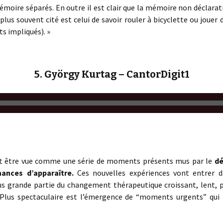
moire séparés. En outre il est clair que la mémoire non déclarativ
us souvent cité est celui de savoir rouler à bicyclette ou jouer
s impliqués). »
5. György Kurtag – CantorDigit1
ut être vue comme une série de moments présents mus par le
dé
ances d’apparaître.
Ces nouvelles expériences vont entrer da
us grande partie du changement thérapeutique croissant, lent, pr
. Plus spectaculaire est l’émergence de “moments urgents” qu