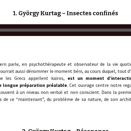
1. György Kurtag – Insectes confinés
ern parle, en psychothérapeute et observateur de la vie quotid
ourrait aussi dénommer le moment béni, au cours duquel, tout 
ue les Grecs appellent kaïros,
est un moment d’interacti
e longue préparation préalable
. Cet ouvrage centre notre rega
 souvent à un niveau non verbal et non conscient. Dans la premiè
es de ce “maintenant”, du problème de sa nature, de son archi