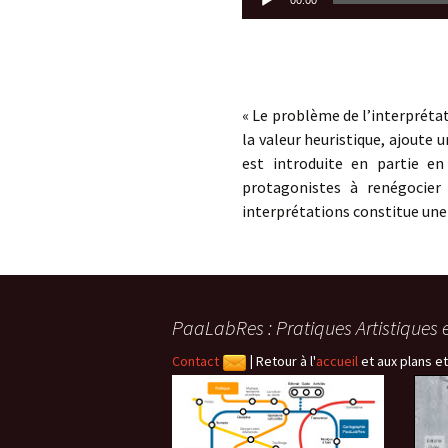
00:00
audio
« Le problème de l’interpréta
la valeur heuristique, ajoute 
est introduite en partie en
protagonistes à renégocier 
interprétations constitue une
PaaLabRes : Pratiques Artistiques 
Contact
|
Retour à l'
accueil
et aux plans et