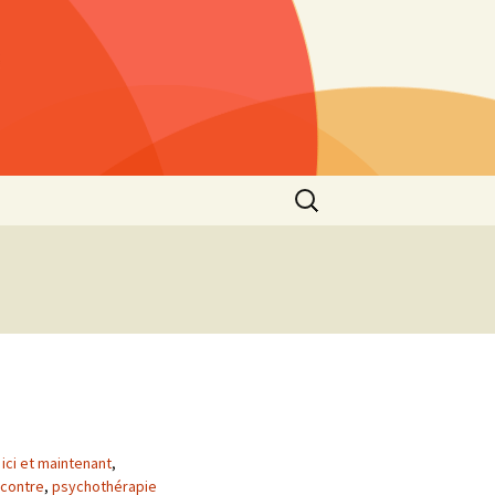
Rechercher :
s »
25)
lls »
1)
he
 2021
s”
2nd
,
ici et maintenant
,
contre
,
psychothérapie