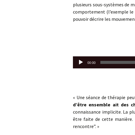
plusieurs sous-systèmes de mé
comportement (l’exemple le pl
pouvoir décrire les mouvement
Lecteur
00:00
audio
« Une séance de thérapie pe
d’être ensemble ait des ch
connaissance implicite. La pl
être faite de cette manière
rencontre”. »