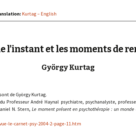
« PaaLabRes » (1st E
Editorial, 2016)
anslation:
Kurtag – English
e l’instant et les moments de r
György Kurtag
sont de György Kurtag.
e du Professeur André Haynal psychiatre, psychanalyste, professe
Daniel N. Stern,
Le moment présent en psychothérapie : un monde 
evue-le-carnet-psy-2004-2-page-11.htm