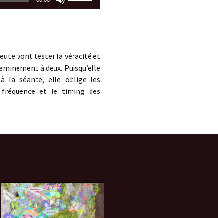
00:00
les
flèches
haut/bas
pour
augmenter
ute vont tester la véracité et
ou
cheminement à deux. Puisqu’elle
diminuer
à la séance, elle oblige les
le
a fréquence et le timing des
volume.