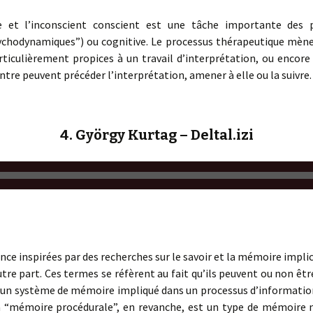
te et l’inconscient conscient est une tâche importante des p
sychodynamiques”) ou cognitive. Le processus thérapeutique mè
iculièrement propices à un travail d’interprétation, ou encore à
re peuvent précéder l’interprétation, amener à elle ou la suivre.
4. György Kurtag – Deltal.izi
ence inspirées par des recherches sur le savoir et la mémoire implic
autre part. Ces termes se réfèrent au fait qu’ils peuvent ou non 
 un système de mémoire impliqué dans un processus d’information 
 “mémoire procédurale”, en revanche, est un type de mémoire 