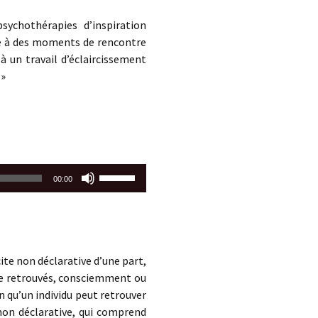
augmenter
ou
sychothérapies d’inspiration
diminuer
ne à des moments de rencontre
le
 un travail d’éclaircissement
volume.
 »
Utilisez
00:00
les
flèches
haut/bas
pour
augmenter
ite non déclarative d’une part,
ou
être retrouvés, consciemment ou
diminuer
qu’un individu peut retrouver
le
non déclarative, qui comprend