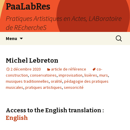
PaaLabRes
Pratiques Artistiques en Actes, LABoratoire
de REchercheS
Aller
Recherc
Menu
au
contenu
principal
Michel Lebreton
2 décembre 2020
article de référence
co-
construction
,
conservatoires
,
improvisation
,
lisières
,
murs
,
musiques traditionnelles
,
oralité
,
pédagogie des pratiques
musicales
,
pratiques artistiques
,
sensoricité
Access to the English translation :
English