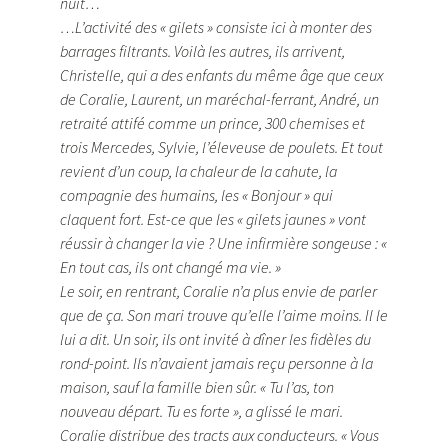
nuit…
…L’activité des « gilets » consiste ici à monter des
barrages filtrants. Voilà les autres, ils arrivent,
Christelle, qui a des enfants du même âge que ceux
de Coralie, Laurent, un maréchal-ferrant, André, un
retraité attifé comme un prince, 300 chemises et
trois Mercedes, Sylvie, l’éleveuse de poulets. Et tout
revient d’un coup, la chaleur de la cahute, la
compagnie des humains, les « Bonjour » qui
claquent fort. Est-ce que les « gilets jaunes » vont
réussir à changer la vie ? Une infirmière songeuse : «
En tout cas, ils ont changé ma vie. »
Le soir, en rentrant, Coralie n’a plus envie de parler
que de ça. Son mari trouve qu’elle l’aime moins. Il le
lui a dit. Un soir, ils ont invité à dîner les fidèles du
rond-point. Ils n’avaient jamais reçu personne à la
maison, sauf la famille bien sûr. « Tu l’as, ton
nouveau départ. Tu es forte », a glissé le mari.
Coralie distribue des tracts aux conducteurs. « Vous