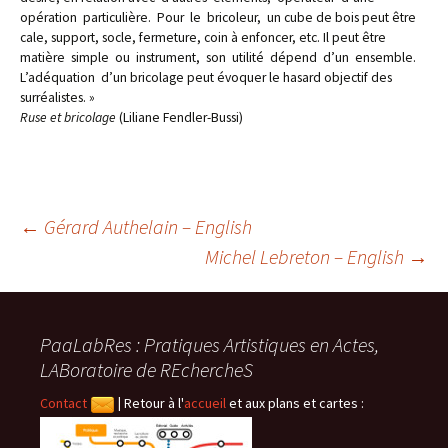
opération particulière. Pour le bricoleur, un cube de bois peut être
cale, support, socle, fermeture, coin à enfoncer, etc. Il peut être
matière simple ou instrument, son utilité dépend d’un ensemble.
L’adéquation d’un bricolage peut évoquer le hasard objectif des
surréalistes. »
Ruse et bricolage
(Liliane Fendler-Bussi)
Navigation
←
Gérard Authelain – English
Michel Lebreton – English
→
des
PaaLabRes : Pratiques Artistiques en Actes,
articles
LABoratoire de REchercheS
Contact
|
Retour à l'
accueil
et aux plans et cartes :