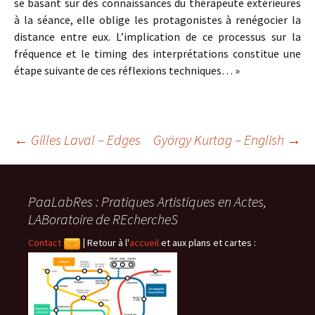
se basant sur des connaissances du thérapeute extérieures
à la séance, elle oblige les protagonistes à renégocier la
distance entre eux. L’implication de ce processus sur la
fréquence et le timing des interprétations constitue une
étape suivante de ces réflexions techniques… »
Navigation
←
Gilles Laval – Edges
György Kurtag – English
→
des
PaaLabRes : Pratiques Artistiques en Actes,
LABoratoire de REchercheS
articles
Contact
|
Retour à l'
accueil
et aux plans et cartes :