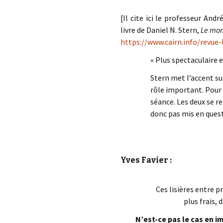
[Il cite ici le professeur And
livre de Daniel N. Stern,
Le mom
https://www.cairn.info/revue
« Plus spectaculaire
Stern met l’accent sur
rôle important. Pour
séance. Les deux se re
donc pas mis en questi
Yves Favier :
Ces lisières entre p
plus frais, 
N’est-ce pas le cas en 