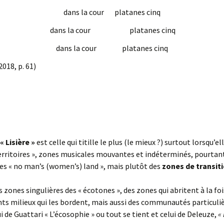
dans la cour platanes cinq
dans la cour platanes cinq
dans la cour platanes cinq
 2018, p. 61)
« Lisière »
est celle qui titille le plus (le mieux ?) surtout lorsqu
ritoires », zones musicales mouvantes et indéterminés, pourtant 
es « no man’s (women’s) land », mais plutôt des
zones de transiti
 zones singulières des « écotones », des zones qui abritent à la fo
s milieux qui les bordent, mais aussi des communautés particulièr
ui de Guattari « L’écosophie » ou tout se tient et celui de Deleuze,
«