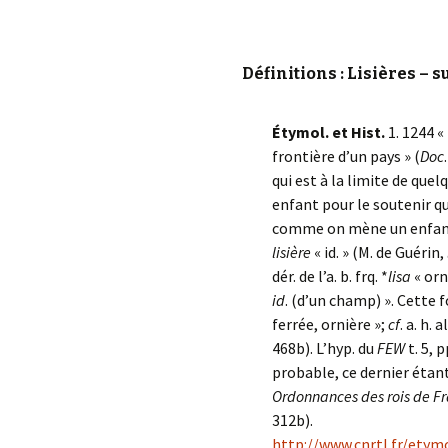
Définitions : Lisières – s
Étymol. et Hist.
1. 1244 «
frontière d’un pays » (
Doc
qui est à la limite de que
enfant pour le soutenir q
comme on mène un enfant
lisière
« id. » (M. de Guérin,
dér. de l’a. b. frq. *
lisa
« orn
id
. (d’un champ) ». Cette 
ferrée, ornière »;
cf
. a. h. a
468b). L’hyp. du
FEW
t. 5, 
probable, ce dernier étan
Ordonnances des rois de F
312b).
http://www.cnrtl.fr/ety