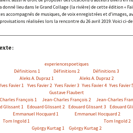
 a donné lieu dans le Grand Collage (la rivière) de cette édition « F
extes accompagnés de musiques, de voix enregistrées et d’images, av
ovisations réalisées lors la rencontre du 26 avril 2019. Voici ci-de
exte :
experiencespoetiques
Définitions 1
Définitions 2
Définitions 3
Aleks A. Dupraz 1
Aleks A. Dupraz 2
Yves Favier 1
Yves Favier 2
Yves Favier 3
Yves Favier 4
Yves Favier 
Gustave Flaubert
Charles François 1
Jean-Charles François 2
Jean-Charles Fran
d Glissant 1
Edouard Glissant 2
Edouard Glissant 3
Edouard Gli
Emmanuel Hocquard 1
Emmanuel Hocquard 2
Tom Ingold 1
Tom Ingold 2
György Kurtag 1
György Kurtag 2