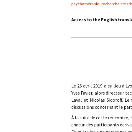
éd. éditorial, 2016)
psychothérapie
,
recherche artist
Access to the English transl
Le 26 avril 2019 a eu lieu à 
Yves Favier, alors directeur t
Laval et Nicolas Sidoroff. L
discussions concernant le parc
À la suite de cette rencontre, 
chacun des participants écriva
En outre les cinq personnes ava