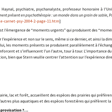
ré Haynal, psychiatre, psychanalyste, professeur honoraire à l’Un
ent présent en psychothérapie : un monde dans un grain de sable
, P
-le-carnet-psy-2004-2-page-11.htm
]
 est l’émergence de “moments urgents” qui produisent des “momen
 l’expérience et non sur le sens, même si ce dernier, et ainsi la d
 lui, les moments présents se produisent parallèlement à l’échan
nforcent et s’influencent l’un l’autre, tour à tour. L’importance du 
on, bien que Stern veuille centrer l’attention sur l’expérience dire
rairie, lac et forêt, accueillent des espèces des prairies qui préfèr
d’autres plus aquatiques et des espèces forestières qui préfèrent la
improvisation ?…