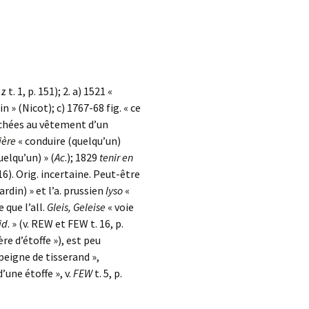
z t. 1, p. 151); 2. a) 1521 «
ain » (Nicot); c) 1767-68 fig. « ce
tachées au vêtement d’un
ière
« conduire (quelqu’un)
uelqu’un) » (
Ac
.); 1829
tenir en
16). Orig. incertaine. Peut-être
rdin) » et l’a. prussien
lyso
«
 que l’all.
Gleis, Geleise
« voie
id
. » (v. REW et FEW t. 16, p.
ière d’étoffe »), est peu
peigne de tisserand »,
 d’une étoffe », v.
FEW
t. 5, p.