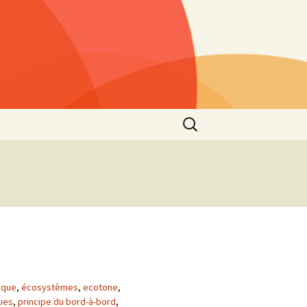
Rechercher :
s »
25)
lls »
1)
he
 2021
s”
2nd
ique
,
écosystèmes
,
ecotone
,
ques
,
principe du bord-à-bord
,