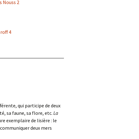
s Nouss 2
roff 4
férente, qui participe de deux
é, sa faune, sa flore, etc.
La
re exemplaire de lisière : le
ait communiquer deux mers