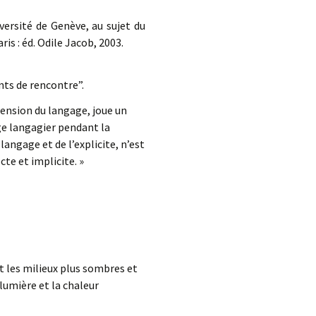
iversité de Genève, au sujet du
aris : éd. Odile Jacob, 2003.
ts de rencontre”.
imension du langage, joue un
ge langagier pendant la
langage et de l’explicite, n’est
cte et implicite. »
ent les milieux plus sombres et
 lumière et la chaleur