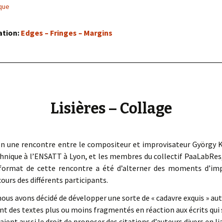
« PaaLabRes » (1st E
ique
Editorial, 2016)
ation:
Edges – Fringes – Margins
Lisières – Collage
Lyon une rencontre entre le compositeur et improvisateur György K
echnique à l’ENSATT à Lyon, et les membres du collectif PaaLabRes
e format de cette rencontre a été d’alterner des moments d’im
ours des différents participants.
nous avons décidé de développer une sorte de « cadavre exquis » auto
nt des textes plus ou moins fragmentés en réaction aux écrits qui 
ient aussi le droit de proposer des citations d’auteurs divers en li