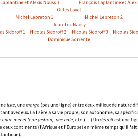
 Laplantine et Alexis Nouss 1
François Laplantine et Alexi
Gilles Laval
Michel Lebreton 1
Michel Lebreton 2
Jean-Luc Nancy
as Sidoroff 1
Nicolas Sidoroff 2
Nicolas Sidoroff 3
Nicolas Sido
Dominique Sorrente
 une
liste
, une
marge
(pas une ligne) entre deux milieux de nature dif
ant avec eux. La lisère a sa vie propre, son autonomie, sa spécificit
ge entre mer et terre (estran), une haie
, etc. (…) Un
détroit
est une figu
re deux continents (l’Afrique et l’Europe) en même temps qu’il f
lantique).