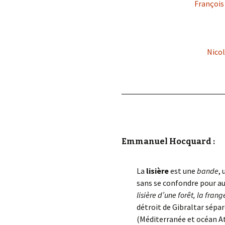
François
Nicol
Emmanuel Hocquard :
La
lisière
est une
bande
,
sans se confondre pour aut
lisière d’une forêt, la fran
détroit de Gibraltar sépa
(Méditerranée et océan At