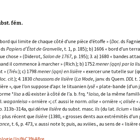
ubst. fém.
 bord qui limite de chaque côté d’une pièce d’étoffe » (
Doc
. ds Fagnie
. ds
Papiers d’État de Granvelle
, t. 1, p. 185); b) 1606 « bord d’un terr
lque chose » (Diderot,
Salon de 1767
, p. 195); 3. a) 1680 « bandes at
uand il commence à marcher » (Rich.); b) 1752
mener (qqn) par la lis
 » (
Trév.
); c) 1798
mener (qqn) en lisière
« exercer une tutelle sur (q
loc. cit.
); 4. 1830
chaussons de lisière
(
La Mode
, janv. ds Quem.
DDL
t. 
ière », que l’on suppose d’apr. le lituanien
lysẽ
« plate-bande (d’un ja
forme *
lisa
a dû exister à côté de l’a. b. frq. *
laiso
, de la même famille
ll.
waganleisa
« ornière »;
cf
. aussi le norm.
alise
« ornière »;
alisée
«
pp. 313b-314a, qui dérive
lisière
du subst. masc.
lis
(du lat.
licium
« lis
t plus récent que
lisière
(1380, « grosses dents aux extrémités d’un 
rance
, t. 6, p. 473, v. aussi note b; puis, au xviiies., au sens de « lisière
mologie/lisi%C3%A8re