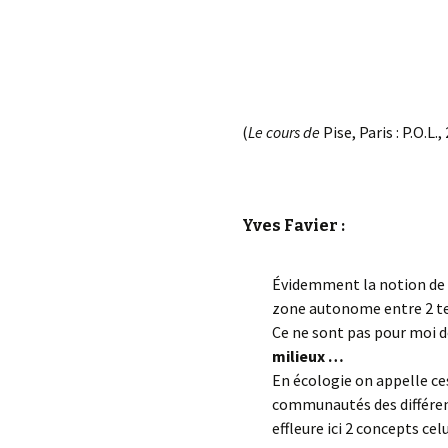
(
Le cours de
Pise, Paris : P.O.L.,
Yves Favier :
Évidemment la notion de
zone autonome entre 2 ter
Ce ne sont pas pour moi d
milieux …
En écologie on appelle ces
communautés des différent
effleure ici 2 concepts cel