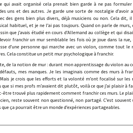
 qui avait organisé cela prenait bien garde à ne pas formuler
des uns et des autres. Je garde une sorte de nostalgie d’avoir a
c des gens bien plus divers, déjà musiciens ou non. Cela dit, i
cal habituel, et je ne l’ai pas toujours. Quand on parle de murs, c
in que j’avais étudié en cours d’Allemand au collège et qui disai
 devoir franchir un mur semblable les fois où je joue dans la rue
asse d’une personne qui marche avec un violon, comme tout le 
res. Cela constitue un petit mur psychologique à franchir.
nte, de la notion de mur : durant mon apprentissage du violon au 
défauts, mes manques. Je les imaginais comme des murs à franch
. Mais je crois que les efforts et la volonté m’ont focalisé sur les
is que si mes profs m’avaient dit plutôt, voilà ce que j’ai plaisir à f
peut-être trouvé plus rapidement comment franchir ces murs. Le plais
sicien, reste souvent non questionné, non partagé. C’est souven
rs que ça pourrait être un monde d’expériences partageables.