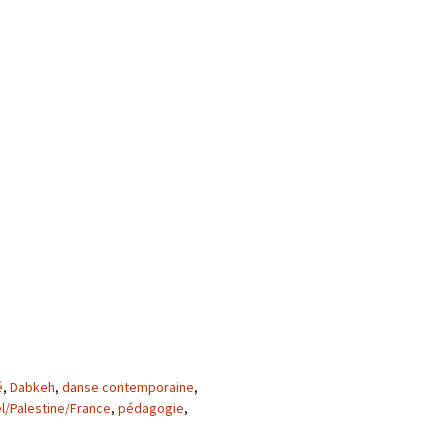
é
,
Dabkeh
,
danse contemporaine
,
ël/Palestine/France
,
pédagogie
,