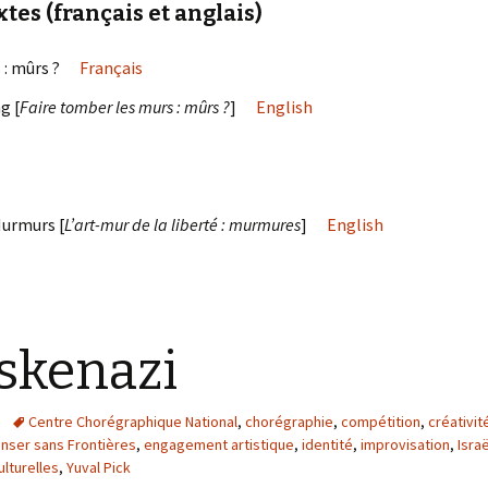
tes (français et anglais)
rs : mûrs ?
Français
g [
Faire tomber les murs : mûrs ?
]
English
Murmurs [
L’art-mur de la liberté : murmures
]
English
skenazi
Centre Chorégraphique National
,
chorégraphie
,
compétition
,
créativit
nser sans Frontières
,
engagement artistique
,
identité
,
improvisation
,
Isra
ulturelles
,
Yuval Pick