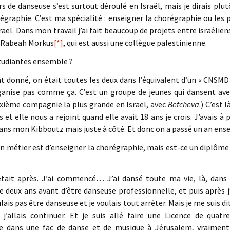
 de danseuse s’est surtout déroulé en Israël, mais je dirais plut
égraphie. C’est ma spécialité : enseigner la chorégraphie ou les p
Israël. Dans mon travail j’ai fait beaucoup de projets entre israélie
, Rabeah Morkus
[*]
, qui est aussi une collègue palestinienne.
tudiantes ensemble ?
donné, on était toutes les deux dans l’équivalent d’un « CNSMD 
rganise pas comme ça. C’est un groupe de jeunes qui dansent av
uxième compagnie la plus grande en Israël, avec
Betcheva
.) C’est 
s et elle nous a rejoint quand elle avait 18 ans je crois. J’avais à
dans mon Kibboutz mais juste à côté. Et donc on a passé un an en
on métier est d’enseigner la chorégraphie, mais est-ce un diplôme 
était après. J’ai commencé… J’ai dansé toute ma vie, là, dans le
 deux ans avant d’être danseuse professionnelle, et puis après j’
ulais pas être danseuse et je voulais tout arrêter. Mais je me suis d
 j’allais continuer. Et je suis allé faire une Licence de qua
e dans une fac de danse et de musique à Jérusalem, vraimen