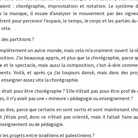
aient : chorégraphie, improvisation et notation. Le système 
la musique, il essaie d’analyser le mouvement par des signe
érent pour percevoir l’espace, le temps, le corps et les parties du 
 cela.
 des partitions ?
omplètement un autre monde, mais cela m’a vraiment ouvert la ré
sition. J’ai beaucoup appris, et plus que la chorégraphie, parce q
e et le spectacle, mais aussi la composition, c’est-à-dire comm
ts. Voilà, et après ça j’ai toujours dansé, mais dans des proje
nseigner assez vite la chorégraphie.
e était pour être chorégraphe ? Elle n’était pas pour être prof de
es, il n’y avait pas une « mineure » pédagogie ou enseignement ?
as dire, parce que certains en sont sortis et sont maintenant ch
et j’étais prof, donc ce n’était pas orienté, mais il fallait faire
enseignement ou de pédagogie.
 les projets entre israéliens et palestiniens ?