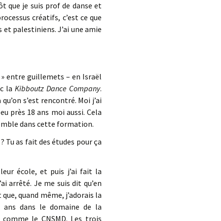
ôt que je suis prof de danse et
rocessus créatifs, c’est ce que
ns et palestiniens. J’ai une amie
» entre guillemets – en Israël
ec la
Kibboutz Dance Company
.
là qu’on s’est rencontré. Moi j’ai
 peu près 18 ans moi aussi. Cela
semble dans cette formation.
? Tu as fait des études pour ça
ur école, et puis j’ai fait la
ai arrêté. Je me suis dit qu’en
it que, quand même, j’adorais la
tre ans dans le domaine de la
t comme le CNSMD. Les trois