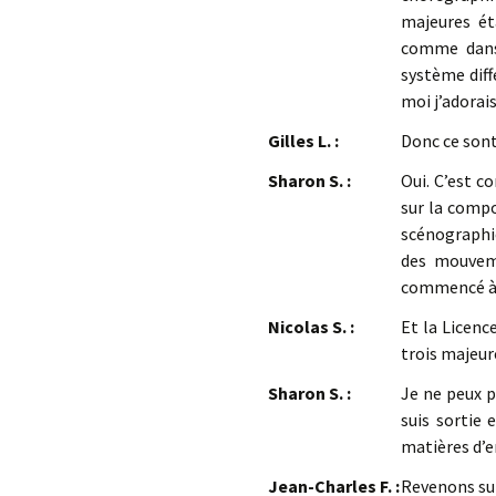
majeures ét
comme dans 
système diff
moi j’adorais
Gilles L. :
Donc ce sont
Sharon S. :
Oui. C’est c
sur la compo
scénographi
des mouvemen
commencé à e
Nicolas S. :
Et la Licenc
trois majeur
Sharon S. :
Je ne peux p
suis sortie 
matières d’
Jean-Charles F. :
Revenons sur