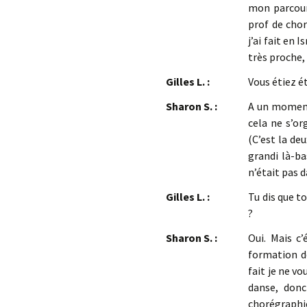
mon parcours
prof de chor
j’ai fait en 
très proche
Gilles L. :
Vous étiez é
Sharon S. :
A un moment 
cela ne s’o
(C’est la de
grandi là-ba
n’était pas 
Gilles L. :
Tu dis que t
?
Sharon S. :
Oui. Mais c’
formation de
fait je ne vo
danse, donc
chorégraphi