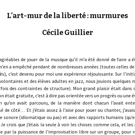
« PaaLabRes » (1st E
Editorial, 2016)
L’art-mur de la liberté : murmures
Cécile Guillier
agréables de jouer de la musique qu’il m’a été donné de faire a ét
 m’en a empêché pendant de nombreuses années (toutes celles de 
s), c’est devenu pour moi une expérience réjouissante. Sur l’init
 volontaires et des élèves adultes en jazz, nous jouions quelques 
arfois des contraintes de structure). Mon grand plaisir était dan
on était gratuite, c’est à dire pas orientée vers un progrès ou une 
u’on avait parcouru, de la manière dont chacun l’avait entend
é de côté… Et j’étais assez à l’aise pour jouer ou chanter, j’avais
e sonore (idiomatique ou pas) et avec des rapports humains (qu’es
Je crois que j’étais la seule à voir les choses comme cela, et le
 par la puissance de l’improvisation libre sur un groupe, pour re