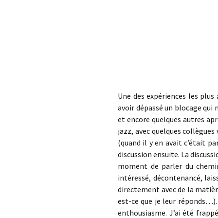
éd. éditorial, 2016)
Une des expériences les plus 
avoir dépassé un blocage qui
et encore quelques autres aprè
jazz, avec quelques collègues
(quand il y en avait c’était p
discussion ensuite. La discussi
moment de parler du chemin q
intéressé, décontenancé, laiss
directement avec de la matièr
est-ce que je leur réponds…). 
enthousiasme. J’ai été frappée