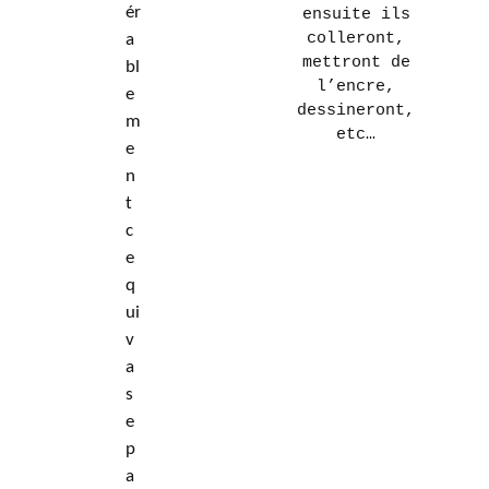
ér
ensuite ils
colleront,
a
mettront de
bl
l’encre,
e
dessineront,
m
etc…
e
n
t
c
e
q
ui
v
a
s
e
p
a