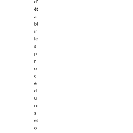
d’
ét
a
bl
ir
le
s
p
r
o
c
é
d
u
re
s
et
o