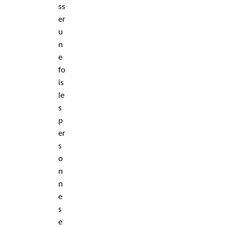
ss
er
u
n
e
fo
is
le
s
p
er
s
o
n
n
e
s
e