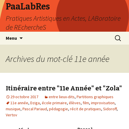
PaaLabRes
Pratiques Artistiques en Actes, LABoratoire
de REchercheS
Aller
Recherc
Menu
au
contenu
principal
Archives du mot-clé 11e année
Itinéraire entre "11e Année" et "Zola"
29 octobre 2017
entre lieux-dits
,
Partitions graphiques
11e année
,
Dziga
,
école primaire
,
élèves
,
film
,
improvisation
,
musique
,
Pascal Pariaud
,
pédagogie
,
récit de pratiques
,
Sidoroff
,
Vertov