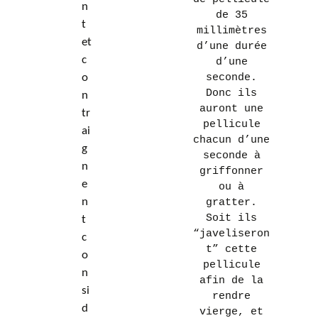
n
de 35
t
millimètres
et
d’une durée
c
d’une
o
seconde.
Donc ils
n
auront une
tr
pellicule
ai
chacun d’une
g
seconde à
n
griffonner
e
ou à
n
gratter.
Soit ils
t
“javeliseron
c
t” cette
o
pellicule
n
afin de la
si
rendre
d
vierge, et