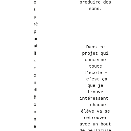
e
produire des
sons.
s
p
ré
p
ar
at
Dans ce
if
projet qui
concerne
s
toute
c
l’école –
o
c’est ça
n
que je
di
trouve
ti
intéressant
o
– chaque
élève va se
n
retrouver
n
avec un bout
e
de pellicule