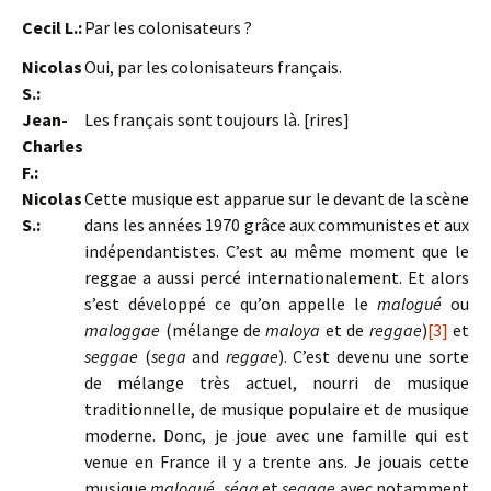
Cecil L.:
Par les colonisateurs ?
Nicolas
Oui, par les colonisateurs français.
S.:
Jean-
Les français sont toujours là. [rires]
Charles
F.:
Nicolas
Cette musique est apparue sur le devant de la scène
S.:
dans les années 1970 grâce aux communistes et aux
indépendantistes. C’est au même moment que le
reggae a aussi percé internationalement. Et alors
s’est développé ce qu’on appelle le
malogué
ou
maloggae
(mélange de
maloya
et de
reggae
)
[3]
et
seggae
(
sega
and
reggae
). C’est devenu une sorte
de mélange très actuel, nourri de musique
traditionnelle, de musique populaire et de musique
moderne. Donc, je joue avec une famille qui est
venue en France il y a trente ans. Je jouais cette
musique
malogué
,
séga
et
seggae
avec notamment