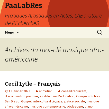
PaaLabRes
Pratiques Artistiques en Actes, LABoratoire
de REchercheS
Aller
Recherc
Menu
au
contenu
principal
Archives du mot-clé musique afro-
américaine
Cecil Lytle – Français
11 janvier 2021
entretien
conseil récurrent
,
discrimination positive
,
égalité dans l'éducation
,
Gompers School
San Diego
,
Gospel
,
interculturalité
,
jazz
,
justice sociale
,
musique
afro-américaine
,
musique contemporaine
,
pédagogie
,
piano