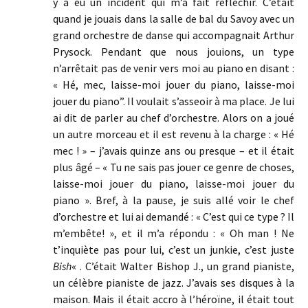
y a eu un incident qui m’a fait réfléchir. C’était
quand je jouais dans la salle de bal du Savoy avec un
grand orchestre de danse qui accompagnait Arthur
Prysock. Pendant que nous jouions, un type
n’arrêtait pas de venir vers moi au piano en disant :
« Hé, mec, laisse-moi jouer du piano, laisse-moi
jouer du piano”. Il voulait s’asseoir à ma place. Je lui
ai dit de parler au chef d’orchestre. Alors on a joué
un autre morceau et il est revenu à la charge : « Hé
mec ! » – j’avais quinze ans ou presque – et il était
plus âgé – « Tu ne sais pas jouer ce genre de choses,
laisse-moi jouer du piano, laisse-moi jouer du
piano ». Bref, à la pause, je suis allé voir le chef
d’orchestre et lui ai demandé : « C’est qui ce type ? Il
m’embête! », et il m’a répondu : « Oh man ! Ne
t’inquiète pas pour lui, c’est un junkie, c’est juste
Bish
« . C’était Walter Bishop J., un grand pianiste,
un célèbre pianiste de jazz. J’avais ses disques à la
maison. Mais il était accro à l’héroïne, il était tout