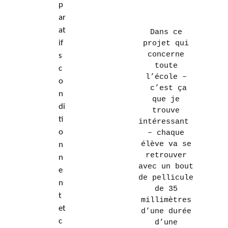
p
ar
at
Dans ce
if
projet qui
concerne
s
toute
c
l’école –
o
c’est ça
n
que je
di
trouve
ti
intéressant
o
– chaque
élève va se
n
retrouver
n
avec un bout
e
de pellicule
n
de 35
t
millimètres
et
d’une durée
c
d’une