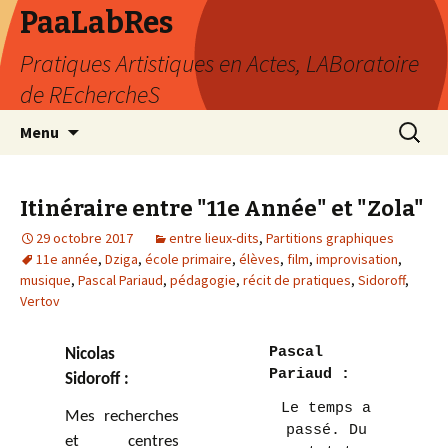
PaaLabRes
Pratiques Artistiques en Actes, LABoratoire
de REchercheS
Aller
Recherc
Menu
au
contenu
principal
Itinéraire entre "11e Année" et "Zola"
29 octobre 2017
entre lieux-dits
,
Partitions graphiques
11e année
,
Dziga
,
école primaire
,
élèves
,
film
,
improvisation
,
musique
,
Pascal Pariaud
,
pédagogie
,
récit de pratiques
,
Sidoroff
,
Vertov
Pascal
Nicolas
Pariaud :
Sidoroff :
Le temps a
Mes recherches
passé. Du
et centres