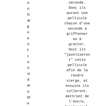
o
seconde.
Donc ils
n
auront une
tr
pellicule
ai
chacun d’une
g
seconde à
n
griffonner
e
ou à
n
gratter.
Soit ils
t
“javeliseron
c
t” cette
o
pellicule
n
afin de la
si
rendre
d
vierge, et
ér
ensuite ils
colleront,
a
mettront de
bl
l’encre,
e