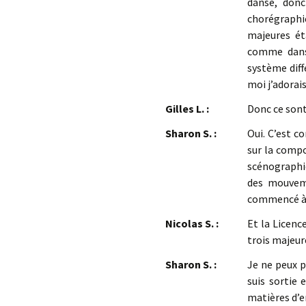
danse, donc
chorégraphi
majeures ét
comme dans 
système diff
moi j’adorais
Gilles L. :
Donc ce sont
Sharon S. :
Oui. C’est c
sur la compo
scénographi
des mouvemen
commencé à e
Nicolas S. :
Et la Licenc
trois majeur
Sharon S. :
Je ne peux p
suis sortie 
matières d’