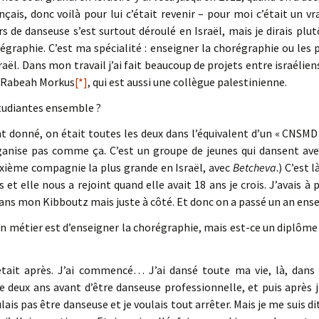
nçais, donc voilà pour lui c’était revenir – pour moi c’était un 
 de danseuse s’est surtout déroulé en Israël, mais je dirais plut
égraphie. C’est ma spécialité : enseigner la chorégraphie ou les p
Israël. Dans mon travail j’ai fait beaucoup de projets entre israélie
, Rabeah Morkus
[*]
, qui est aussi une collègue palestinienne.
tudiantes ensemble ?
donné, on était toutes les deux dans l’équivalent d’un « CNSMD 
rganise pas comme ça. C’est un groupe de jeunes qui dansent av
uxième compagnie la plus grande en Israël, avec
Betcheva
.) C’est 
s et elle nous a rejoint quand elle avait 18 ans je crois. J’avais à
dans mon Kibboutz mais juste à côté. Et donc on a passé un an en
on métier est d’enseigner la chorégraphie, mais est-ce un diplôme 
était après. J’ai commencé… J’ai dansé toute ma vie, là, dans le
 deux ans avant d’être danseuse professionnelle, et puis après j’
ulais pas être danseuse et je voulais tout arrêter. Mais je me suis d