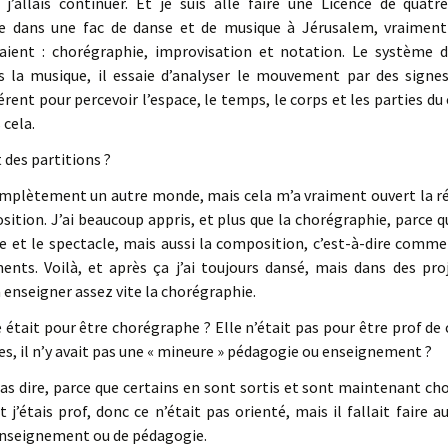
 j’allais continuer. Et je suis allé faire une Licence de qua
e dans une fac de danse et de musique à Jérusalem, vraimen
aient : chorégraphie, improvisation et notation. Le système 
la musique, il essaie d’analyser le mouvement par des signe
érent pour percevoir l’espace, le temps, le corps et les parties du 
 cela.
 des partitions ?
omplètement un autre monde, mais cela m’a vraiment ouvert la ré
sition. J’ai beaucoup appris, et plus que la chorégraphie, parce q
e et le spectacle, mais aussi la composition, c’est-à-dire comm
ts. Voilà, et après ça j’ai toujours dansé, mais dans des proje
nseigner assez vite la chorégraphie.
e était pour être chorégraphe ? Elle n’était pas pour être prof de
es, il n’y avait pas une « mineure » pédagogie ou enseignement ?
as dire, parce que certains en sont sortis et sont maintenant ch
et j’étais prof, donc ce n’était pas orienté, mais il fallait faire
enseignement ou de pédagogie.