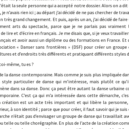
’était la seule personne qui a accepté notre dossier. Alors on a dit 
, je n’avais rien ici ; au départ j’ai décidé de ne pas chercher de tra
un très grand changement. Et puis, après un an, j’ai décidé de faire
ment arts du spectacle, parce que je ne parlais pas vraiment le
de lire et d’écrire en français. Je me disais que, si je veux travaille
ançais et avoir aussi un diplôme ou des formations en France. Et d
sociation « Danser sans frontières » (DSF) pour créer un groupe
tures et d’endroits très différents et pratiquant différents styles 
toi-même, tu es ?
 de la danse contemporaine. Mais comme je suis plus impliquée dan
 style particulier de danse qui m’intéresse, mais plutôt ce qu’i
mène dans sa danse. Donc ça peut être autant la danse urbaine c
poraine. C’est ça qui m’a intéressée dans cette démarche, c’est
 création est un acte très important et qui libère la personne,
ieur, à son identité ; parce que pour créer, il faut savoir qui je suis
rche n’était pas d’envisager un groupe de danse qui travaillait a
ou telle ou telle chorégraphie. En plus de l’acte de la création com