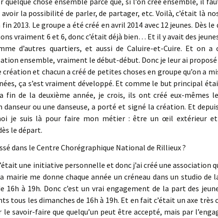
er quelque chose ensemble parce que, si l’on crée ensemble, il fa
oir la possibilité de parler, de partager, etc. Voilà, c’était là no
 fin 2013. Le groupe a été créé en avril 2014 avec 12 jeunes. Dès le 
çons vraiment 6 et 6, donc c’était déjà bien… Et il y avait des jeunes
mme d’autres quartiers, et aussi de Caluire-et-Cuire. Et on a
ation ensemble, vraiment le début-début. Donc je leur ai propos
 création et chacun a créé de petites choses en groupe qu’on a mi
nées, ça s’est vraiment développé. Et comme le but principal étai
la fin de la deuxième année, je crois, ils ont créé eux-mêmes l
 danseur ou une danseuse, a porté et signé la création. Et depuis
oi je suis là pour faire mon métier : être un œil extérieur e
ès le départ.
assé dans le Centre Chorégraphique National de Rillieux ?
’était une initiative personnelle et donc j’ai créé une association qu
a mairie me donne chaque année un créneau dans un studio de la v
 16h à 19h. Donc c’est un vrai engagement de la part des jeunes
ts tous les dimanches de 16h à 19h. Et en fait c’était un axe très cla
r le savoir-faire que quelqu’un peut être accepté, mais par l’eng