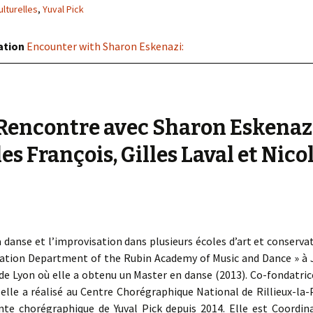
« PaaLabRes » (1st E
ulturelles
,
Yuval Pick
Editorial, 2016)
ation
Encounter with Sharon Eskenazi:
Rencontre avec Sharon Eskenaz
s François, Gilles Laval et Nico
danse et l’improvisation dans plusieurs écoles d’art et conservat
ion Department of the Rubin Academy of Music and Dance » à Je
 de Lyon où elle a obtenu un Master en danse (2013). Co-fondatri
, elle a réalisé au Centre Chorégraphique National de Rillieux-la
tante chorégraphique de Yuval Pick depuis 2014. Elle est Coordina