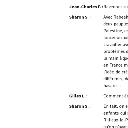
Jean-Charles F. :
Revenons sur
Sharon S. :
Avec Rabeah 
deux peuples
Palestine, d
lancer un au
travailler av
problèmes d’
la main à que
en France ma
l’idée de cr
différents, d
hasard…
Gilles L. :
Comment êtes
Sharon S. :
En fait, on 
enfants qui 
Rillieux-la-
qu’on n’avait