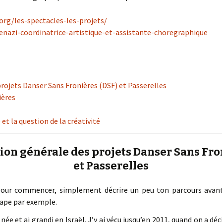
org/les-spectacles-les-projets/
kenazi-coordinatrice-artistique-et-assistante-choregraphique
rojets Danser Sans Fronières (DSF) et Passerelles
ières
et la question de la créativité
tion générale des projets Danser Sans Fro
et Passerelles
pour commencer, simplement décrire un peu ton parcours avant 
Pape par exemple.
 née et ai grandi en Israël. J’y ai vécu jusqu’en 2011, quand on a d