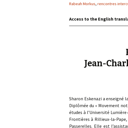
éd. éditorial, 2016)
Rabeah Morkus
,
rencontres interc
Access to the English transl
Jean-Charle
Sharon Eskenazi a enseigné la 
Diplômée du « Movement notat
études à l’Université Lumière
Frontières à Rillieux-la-Pape
Passerelles. Elle est l’assis