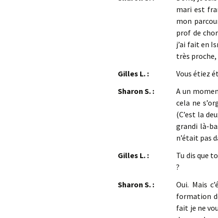
mari est fra
mon parcours
prof de chor
j’ai fait en 
très proche
Gilles L. :
Vous étiez é
Sharon S. :
A un moment 
cela ne s’o
(C’est la de
grandi là-ba
n’était pas 
Gilles L. :
Tu dis que t
?
Sharon S. :
Oui. Mais c’
formation de
fait je ne vo