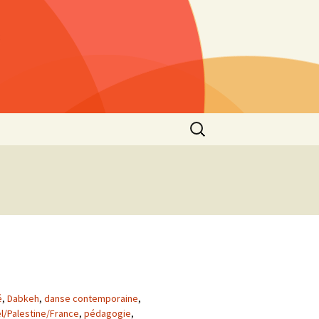
Rechercher :
s »
25)
lls »
1)
he
 2021
s”
2nd
é
,
Dabkeh
,
danse contemporaine
,
ël/Palestine/France
,
pédagogie
,