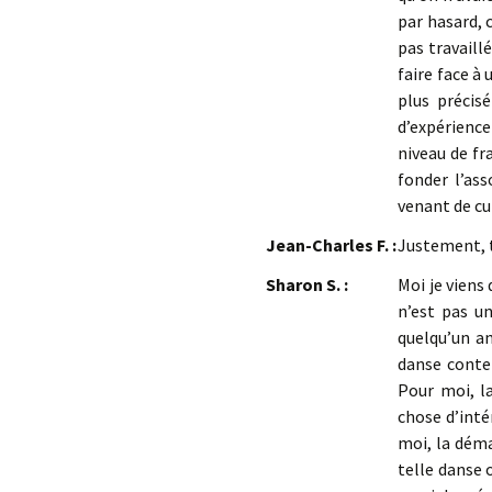
par hasard, c
pas travaillé
faire face à 
plus précisé
d’expérience 
niveau de fr
fonder l’as
venant de cul
Jean-Charles F. :
Justement, 
Sharon S. :
Moi je viens
n’est pas un
quelqu’un a
danse contem
Pour moi, la
chose d’intér
moi, la déma
telle danse 