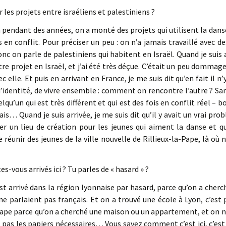
 les projets entre israéliens et palestiniens ?
pendant des années, on a monté des projets qui utilisent la danse
 en conflit. Pour préciser un peu : on n’a jamais travaillé avec d
onc on parle de palestiniens qui habitent en Israël. Quand je suis 
tre projet en Israël, et j’ai été très déçue. C’était un peu dommag
ec elle. Et puis en arrivant en France, je me suis dit qu’en fait il n’y
identité, de vivre ensemble : comment on rencontre l’autre ? Sa
lqu’un qui est très différent et qui est des fois en conflit réel – 
is… Quand je suis arrivée, je me suis dit qu’il y avait un vrai prob
éer un lieu de création pour les jeunes qui aiment la danse et q
e réunir des jeunes de la ville nouvelle de Rillieux-la-Pape, là où 
-vous arrivés ici ? Tu parles de « hasard » ?
est arrivé dans la région lyonnaise par hasard, parce qu’on a cher
ne parlaient pas français. Et on a trouvé une école à Lyon, c’est p
Pape parce qu’on a cherché une maison ou un appartement, et on n’
 pas les papiers nécessaires… Vous savez comment c’est ici, c’est tr