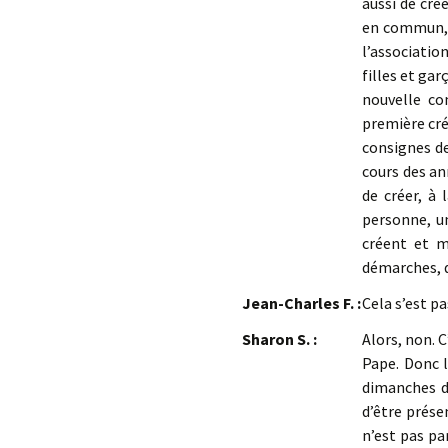
aussi de cré
en commun, av
l’association
filles et gar
nouvelle co
première cré
consignes de
cours des an
de créer, à 
personne, un
créent et m
démarches, d
Jean-Charles F. :
Cela s’est p
Sharon S. :
Alors, non. C
Pape. Donc l
dimanches de
d’être présen
n’est pas pa