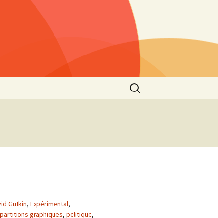
Rechercher :
s »
25)
lls »
1)
he
 2021
s”
2nd
id Gutkin
,
Expérimental
,
partitions graphiques
,
politique
,