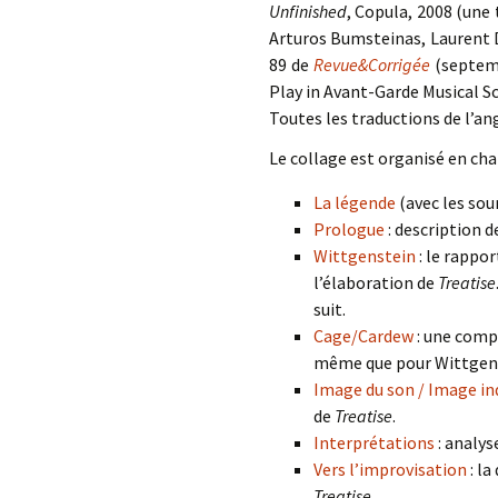
Unfinished
, Copula, 2008 (une 
Arturos Bumsteinas, Laurent 
89 de
Revue&Corrigée
(septemb
Play in Avant-Garde Musical Sc
Toutes les traductions de l’an
Le collage est organisé en chap
La légende
(avec les sou
Prologue
: description d
Wittgenstein
: le rappo
l’élaboration de
Treatise
suit.
Cage/Cardew
: une comp
même que pour Wittgens
Image du son / Image i
de
Treatise
.
Interprétations
: analys
Vers l’improvisation
: la
Treatise
.