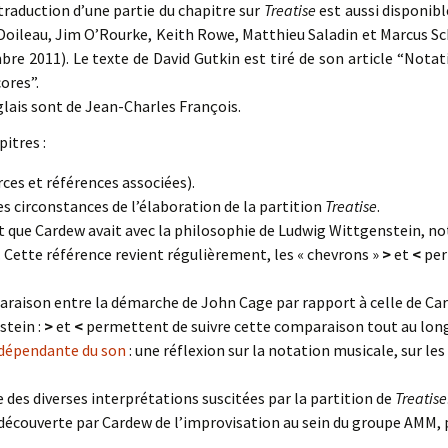
traduction d’une partie du chapitre sur
Treatise
est aussi disponib
Doileau, Jim O’Rourke, Keith Rowe, Matthieu Saladin et Marcus Sc
re 2011). Le texte de David Gutkin est tiré de son article “Not
ores”.
glais sont de Jean-Charles François.
itres :
rces et références associées).
es circonstances de l’élaboration de la partition
Treatise
.
rt que Cardew avait avec la philosophie de Ludwig Wittgenstein, 
. Cette référence revient régulièrement, les « chevrons »
>
et
<
per
araison entre la démarche de John Cage par rapport à celle de C
tein :
>
et
<
permettent de suivre cette comparaison tout au long
ndépendante du son
: une réflexion sur la notation musicale, sur l
e des diverses interprétations suscitées par la partition de
Treatise
 découverte par Cardew de l’improvisation au sein du groupe AMM, p