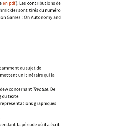
le
en pdf
). Les contributions de
hmickler sont tirés du numéro
ation Games : On Autonomy and
notamment au sujet de
mettent un itinéraire qui la
ardew concernant
Treatise
. De
 du texte.
es représentations graphiques
.
endant la période où il a écrit