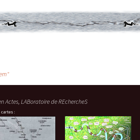
dem"
en Actes, LABoratoire de REchercheS
 cartes :