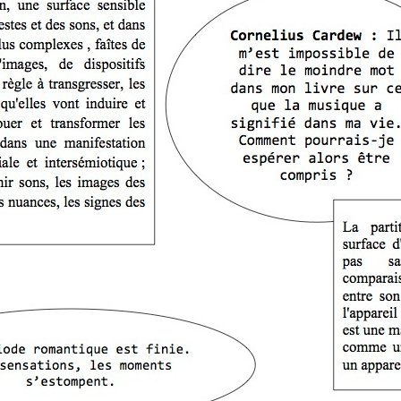
« PaaLabRes » (1st E
Editorial, 2016)