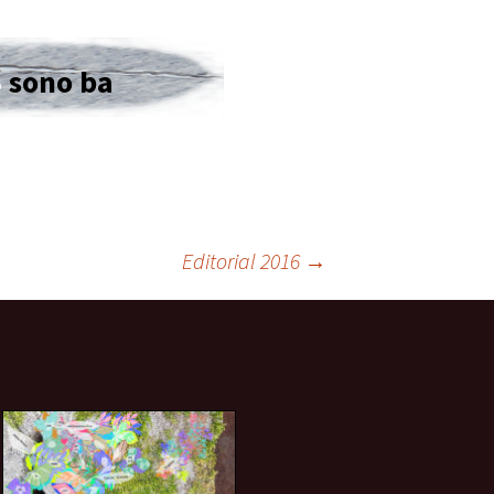
sono ba
Editorial 2016
→