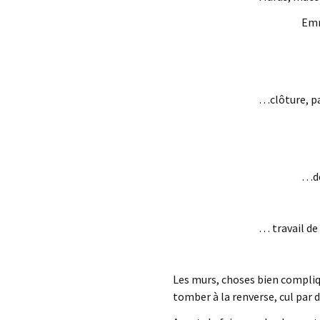
Emm
…clôture, pa
…dé
… travail d
Les murs, choses bien compliqu
tomber à la renverse, cul par 