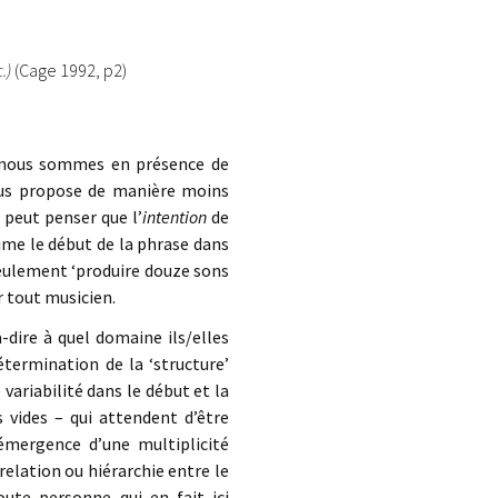
c.)
(Cage 1992, p2)
ce, nous sommes en présence de
nous propose de manière moins
 peut penser que l’
intention
de
rime le début de la phrase dans
seulement ‘produire douze sons
r tout musicien.
-dire à quel domaine ils/elles
détermination de la ‘structure’
ariabilité dans le début et la
vides – qui attendent d’être
’émergence d’une multiplicité
relation ou hiérarchie entre le
oute personne qui en fait ici