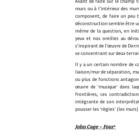
Avant de faire sur le champ t
murs ou à l’intérieur des mur
composent, de faire un peu t
déconstruction semble être un
même de la question, en initi
yeux et nos oreilles au déro
s’inspirant de l’œuvre de Derr
se concentrant sur deux terrain
Il y a un certain nombre de c
liaison/mur de séparation, m
ou plus de fonctions antagoni
œuvre de ‘musique’ dans laq
frontières, ces contradictio
intégrante de son interprétat
pousser les ‘règles’ (les murs) 
John Cage – Four
⁶