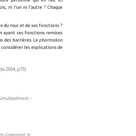
is, ni l’un ni l’autre ? Chaque
re du mur et de ses fonctions ?
en ayant ses fonctions remises
s des barrières. Le
pharmakon
considérer les explications de
ida 2004, p75)
u simultanément –
ns s’opposent, le