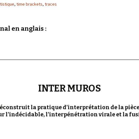
« PaaLabRes » (1st E
tistique
,
time brackets
,
traces
Editorial, 2016)
nal en anglais :
INTER MUROS
construit la pratique d’interprétation de la pièc
ur l’indécidable, l’interpénétration virale et la f