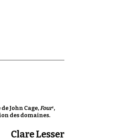
d.
e de John Cage,
Four
⁶
,
usion des domaines.
Clare Lesser