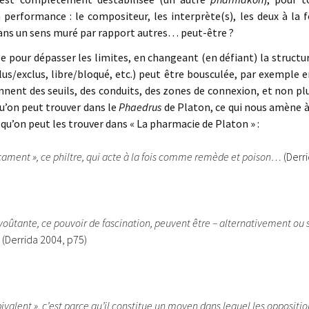
 performance : le compositeur, les interprète(s), les deux à la fo
ans un sens muré par rapport autres… peut-être ?
le pour dépasser les limites, en changeant (en défiant) la structu
clus/exclus, libre/bloqué, etc.) peut être bousculée, par exemple 
nnent des seuils, des conduits, des zones de connexion, et non plu
u’on peut trouver dans le
Phaedrus
de Platon, ce qui nous amène à 
s qu’on peut les trouver dans « La pharmacie de Platon » :
cament », ce philtre, qui acte à la fois comme remède et poison…
(Derr
voûtante, ce pouvoir de fascination, peuvent être – alternativement o
.
(Derrida 2004, p75)
ivalent », c’est parce qu’il constitue un moyen dans lequel les oppositio