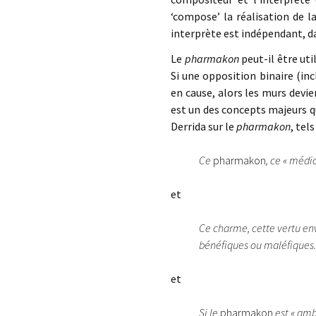
‘compose’ la réalisation de la
interprète est indépendant, d
Le
pharmakon
peut-il être uti
Si une opposition binaire (in
en cause, alors les murs devie
est un des concepts majeurs q
Derrida sur le
pharmakon
, tel
Ce
pharmakon
, ce « médi
et
Ce charme, cette vertu en
bénéfiques ou maléfiques
et
Si le
pharmakon
est « amb