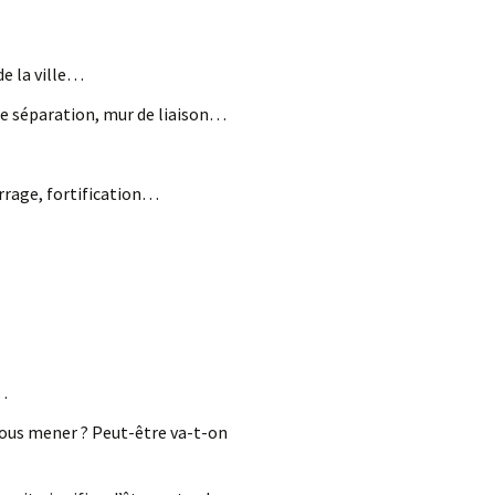
de la ville…
 séparation, mur de liaison…
arrage, fortification…
…
 nous mener ? Peut-être va-t-on