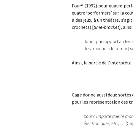
Four
⁶
(1992) pour quatre perfo
quatre ‘performers’ sur la couv
à des jeux, à un théâtre, s’ag
crochets) [
time-bracket
], ain
Jouer par rapport au temp
[les tranches de temps] s
Ainsi, la partie de l’interpr
Cage donne aussi deux sortes d’
pour les représentation des tr
pour n’importe quelle mani
électroniques, etc.) …
(Ca