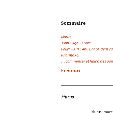
Sommaire
Murus
John Cage – Four
⁶
Four⁶ – ART : Abu Dhabi, avril 2
Pharmakoi
… commencer et finir à des poi
Références
Murus
Murus, mace