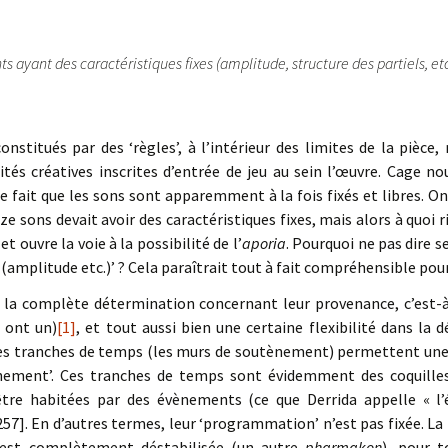
ts ayant des caractéristiques fixes (amplitude, structure des partiels, et
 constitués par des ‘règles’, à l’intérieur des limites de la piè
ités créatives inscrites d’entrée de jeu au sein l’œuvre. Cage 
e fait que les sons sont apparemment à la fois fixés et libres. On
e sons devait avoir des caractéristiques fixes, mais alors à quoi 
t ouvre la voie à la possibilité de l’
aporia
. Pourquoi ne pas dire 
s (amplitude etc.)’ ? Cela paraîtrait tout à fait compréhensible pou
es la complète détermination concernant leur provenance, c’est-à
n ont un)
[1]
, et tout aussi bien une certaine flexibilité dans la 
es tranches de temps (les murs de soutènement) permettent une v
nement’. Ces tranches de temps sont évidemment des coquilles 
être habitées par des évènements (ce que Derrida appelle « l
257]. En d’autres termes, leur ‘programmation’ n’est pas fixée. La 
 est complètement déstabilisée (un autre
pharmakon
), pour t