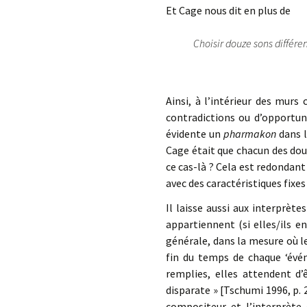
Et Cage nous dit en plus de
Choisir douze sons différen
Ainsi, à l’intérieur des murs
contradictions ou d’opportun
évidente un
pharmakon
dans l
Cage était que chacun des douz
ce cas-là ? Cela est redondant e
avec des caractéristiques fixe
Il laisse aussi aux interprèt
appartiennent (si elles/ils e
générale, dans la mesure où l
fin du temps de chaque ‘évé
remplies, elles attendent d’
disparate » [Tschumi 1996, p. 
compositeur et l’interprète