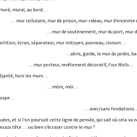
uré, mural, au bord…
… mur cellulaire, mur de prison, mur-rideau, mur d’enceinte 
…mur de soutènement, mur du port, mur de
rtition, écran, séparateur, mur mitoyen, panneau, cloison…
…abris, garde, le mur du jardin, b
…mur porteur, revêtement décoratif,
Four Walls…
janté, hors les murs…
…mûre, mûr…
e sape…
… avec/sans fondations
ées, et si l’on poursuit cette ligne de pensée, qui sait où cela va
dessus tête … ou bien s’écraser contre le mur ?