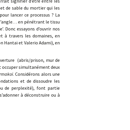
ait signifier d’être entre les
et de sable du mortier qui les
pour lancer ce processus ? La
d’angle… en pénétrant le tissu
e’. Donc essayons d’ouvrir nos
et à travers les domaines, en
on Hantaï et Valerio Adami), en
uverture (abris/prison, mur de
nt occuper simultanément deux
rmakoi
. Considérons alors une
fondations et de dissoudre les
u de perplexité), font partie
 s’adonner à déconstruire ou à