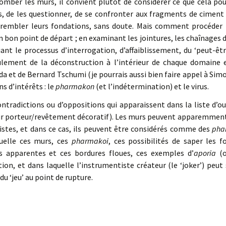
omber les murs, il convient plutôt de considérer ce que cela pourr
s, de les questionner, de se confronter aux fragments de ciment 
rembler leurs fondations, sans doute. Mais comment procéder 
 bon point de départ ; en examinant les jointures, les chaînages 
ant le processus d’interrogation, d’affaiblissement, du ‘peut-êtr
ulement de la déconstruction à l’intérieur de chaque domaine 
ida et de Bernard Tschumi (je pourrais aussi bien faire appel à Sim
s d’intérêts : le
pharmakon
(et l’indétermination) et le virus.
ontradictions ou d’oppositions qui apparaissent dans la liste d’o
ur porteur/revêtement décoratif). Les murs peuvent apparemme
stes, et dans ce cas, ils peuvent être considérés comme des
pha
uelle ces murs, ces
pharmakoi
, ces possibilités de saper les 
ns apparentes et ces bordures floues, ces exemples d’
aporia
(o
ion, et dans laquelle l’instrumentiste créateur (le ‘joker’) peut
du ‘jeu’ au point de rupture.