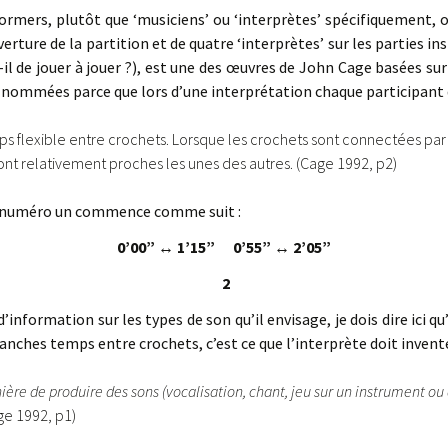
rmers, plutôt que ‘musiciens’ ou ‘interprètes’ spécifiquement, ou
erture de la partition et de quatre ‘interprètes’ sur les parties in
it-il de jouer à jouer ?), est une des œuvres de John Cage basées s
si nommées parce que lors d’une interprétation chaque participant d
s flexible entre crochets. Lorsque les crochets sont connectées par 
ont relativement proches les unes des autres. (Cage 1992, p2)
ète numéro un commence comme suit :
0’00”
↔ 1’15” 0’55”
↔ 2’05”
2
information sur les types de son qu’il envisage, je dois dire ici qu
anches temps entre crochets, c’est ce que l’interprète doit inventer
ère de produire des sons (vocalisation, chant, jeu sur un instrument ou
ge 1992, p1)