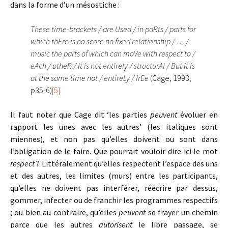
dans la forme d’un mésostiche :
These time-brackets / are Used / in paRts / parts for
which thEre is no score no fixed relationship / … /
music the parts of which can moVe with respect to /
eAch / otheR / It is not entirely / structurAl / But it is
at the same time not / entireLy / frEe
(Cage, 1993,
p35-6)
[5]
.
Il faut noter que Cage dit ‘les parties
peuvent
évoluer en
rapport les unes avec les autres’ (les italiques sont
miennes), et non pas qu’elles doivent ou sont dans
l’obligation de le faire. Que pourrait vouloir dire ici le mot
respect
? Littéralement qu’elles respectent l’espace des uns
et des autres, les limites (murs) entre les participants,
qu’elles ne doivent pas interférer, réécrire par dessus,
gommer, infecter ou de franchir les programmes respectifs
; ou bien au contraire, qu’elles
peuvent
se frayer un chemin
parce que les autres
autorisent
le libre passage, se