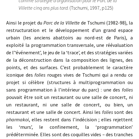
comme stratégie d’organisation pour le Parc de la
Villette cinq ans plus tard.
(Tschumi, 1997, p125)
Ainsi le projet du
Parc de la Villette
de Tschumi (1982-98), la
restructuration et le développement d’un grand espace
urbain (les anciens abattoirs au nord-est de Paris), a
exploité la programmation transversale, une réévaluation
de l’‘événement’, le jeu de la ‘trace’, et des stratégies variées
de la déconstruction dans la composition des lignes, des
points, et des surfaces. C’est probablement le caractère
iconique des
folies
rouges vives de Tschumi qui a rendu ce
projet si célèbre (structures à multiprogrammation ou
sans programmation à l’intérieur du parc) : une des
folies
pouvait être soit un restaurant ou une salle de concert, ni
un restaurant, ni une salle de concert, ou bien, un
restaurant et une salle de concert. Ainsi les
folies
sont des
pharmakoi
, elles restent dans l’indécision ; elles rejettent
les ‘murs’, le confinement, la ‘programmation’
prédéterminée. Elles sont des coquilles vides – des tranches