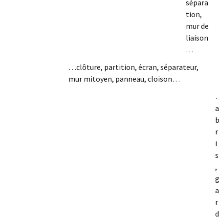
sépara
tion,
mur de
liaison
…
…clôture, partition, écran, séparateur,
mur mitoyen, panneau, cloison…
a
r
i
s
,
a
r
d