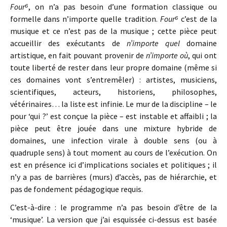
Four
⁶
, on n’a pas besoin d’une formation classique ou
formelle dans n’importe quelle tradition.
Four
⁶
c’est de la
musique et ce n’est pas de la musique ; cette pièce peut
accueillir des exécutants de
n’importe quel
domaine
artistique, en fait pouvant provenir de
n’importe où
, qui ont
toute liberté de rester dans leur propre domaine (même si
ces domaines vont s’entremêler) : artistes, musiciens,
scientifiques, acteurs, historiens, philosophes,
vétérinaires… la liste est infinie. Le mur de la discipline – le
pour ‘qui ?’ est conçue la pièce – est instable et affaibli ; la
pièce peut être jouée dans une mixture hybride de
domaines, une infection virale à double sens (ou à
quadruple sens) à tout moment au cours de l’exécution. On
est en présence ici d’implications sociales et politiques ; il
n’y a pas de barrières (murs) d’accès, pas de hiérarchie, et
pas de fondement pédagogique requis.
C’est-à-dire : le programme n’a pas besoin d’être de la
‘musique’. La version que j’ai esquissée ci-dessus est basée