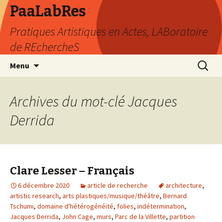
PaaLabRes
Pratiques Artistiques en Actes, LABoratoire
de REchercheS
Aller
Recherc
Menu
au
contenu
principal
Archives du mot-clé Jacques
Derrida
Clare Lesser – Français
6 décembre 2020
article de recherche
architecture
,
artistic research
,
arts plastiques/musique/théâtre
,
Bernard
Tschumi
,
domaine d'hétérogénéité
,
folies
,
indétermination
,
Jacques Derrida
,
John Cage
,
murs
,
Parc de la Villette
,
partition