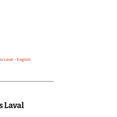
d.
es Laval – English
s Laval