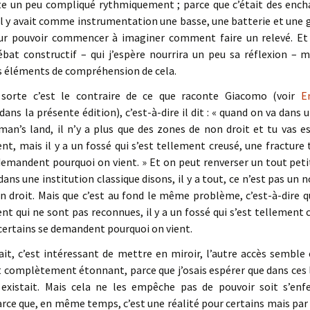
 un peu compliqué rythmiquement ; parce que c’était des enc
l y avait comme instrumentation une basse, une batterie et une gui
r pouvoir commencer à imaginer comment faire un relevé. Et ça
bat constructif – qui j’espère nourrira un peu sa réflexion – ma
s éléments de compréhension de cela.
sorte c’est le contraire de ce que raconte Giacomo (voir
E
dans la présente édition), c’est-à-dire il dit : « quand on va dans un
man’s land, il n’y a plus que des zones de non droit et tu vas es
nt, mais il y a un fossé qui s’est tellement creusé, une fracture
demandent pourquoi on vient. » Et on peut renverser un tout petit
dans une institution classique disons, il y a tout, ce n’est pas un 
n droit. Mais que c’est au fond le même problème, c’est-à-dire qu
nt qui ne sont pas reconnues, il y a un fossé qui s’est tellement
certains se demandent pourquoi on vient.
ait, c’est intéressant de mettre en miroir, l’autre accès sembl
 complètement étonnant, parce que j’osais espérer que dans ces li
é existait. Mais cela ne les empêche pas de pouvoir soit s’enfe
arce que, en même temps, c’est une réalité pour certains mais par 