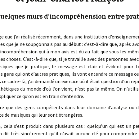
quelques murs d’incompréhension entre pra
e que j’ai réalisé récemment, dans une institution d’enseignement 
s que je ne soupçonnais pas au début : c’est-à-dire que, après avoi
e incompréhension qui à mon avis est dû au fait que sous les mê
 choses. C’est-à-dire que, si je travaille avec des personnes avec q
siques que je pratique, le message est clair et évident pour t
s gens qui ont d’autres pratiques, ils vont entendre ce message o
s ce cadre–là, j’ai demandé un exercice où il était question d’un re
thétiques du monde d’où l’on vient, n’est pas la même. On n’util
xpliquer ce qu’on est en train d’entendre.
ire que des gens compétents dans leur domaine d’analyse ou 
ce de musiques qui leur sont étrangères.
à, cela s’est produit dans plusieurs cas : quelqu’un qui est un pe
m’a dit très sincèrement qu’il n’avait aucune clé pour comprend