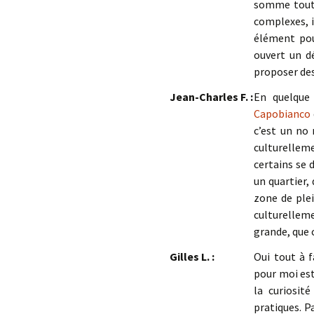
somme toute
complexes, i
élément pou
ouvert un dé
proposer de
Jean-Charles F. :
En quelque 
Capobianco
c’est un no 
culturelleme
certains se 
un quartier, 
zone de plei
culturelleme
grande, que 
Gilles L. :
Oui tout à f
pour moi est
la curiosit
pratiques. P