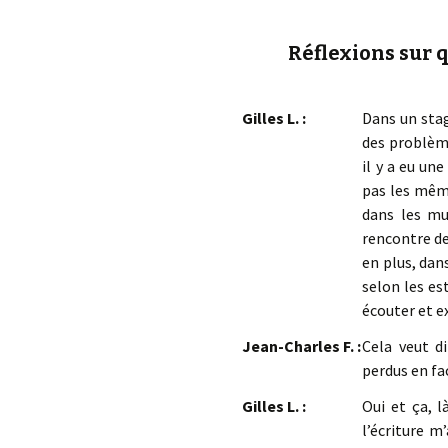
Réflexions sur 
Gilles L. :
Dans un stag
des problème
il y a eu un
pas les mêmes
dans les mu
rencontre de
en plus, dan
selon les es
écouter et e
Jean-Charles F. :
Cela veut d
perdus en fa
Gilles L. :
Oui et ça, l
l’écriture 