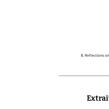
éd. éditorial, 2016)
B. Reflections o
Extrai