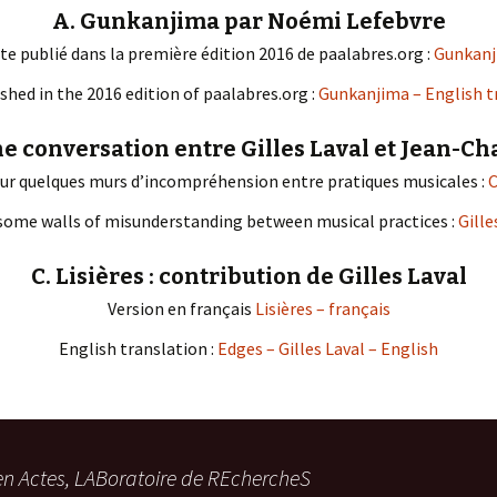
A. Gunkanjima par Noémi Lefebvre
te publié dans la première édition 2016 de paalabres.org :
Gunkanj
shed in the 2016 edition of paalabres.org :
Gunkanjima – English t
une conversation entre Gilles Laval et Jean-Ch
sur quelques murs d’incompréhension entre pratiques musicales :
C
some walls of misunderstanding between musical practices :
Gille
C. Lisières : contribution de Gilles Laval
Version en français
Lisières – français
English translation :
Edges – Gilles Laval – English
en Actes, LABoratoire de REchercheS