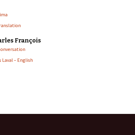
ima
ranslation
arles François
onversation
s Laval – English