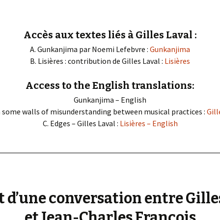
« PaaLabRes » (1st E
Editorial, 2016)
Accès aux textes liés à Gilles Laval :
A. Gunkanjima par Noemi Lefebvre :
Gunkanjima
B. Lisières : contribution de Gilles Laval :
Lisières
Access to the English translations:
Gunkanjima – English
n some walls of misunderstanding between musical practices :
Gill
C. Edges – Gilles Laval :
Lisières – English
t d’une conversation entre Gille
et Jean-Charles François