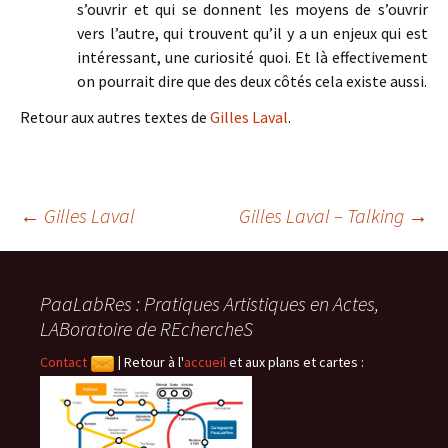
s’ouvrir et qui se donnent les moyens de s’ouvrir
vers l’autre, qui trouvent qu’il y a un enjeux qui est
intéressant, une curiosité quoi. Et là effectivement
on pourrait dire que des deux côtés cela existe aussi.
Retour aux autres textes de
Gilles Laval
.
Navigation
←
Gilles Laval
Gilles Laval – Talking
→
des
PaaLabRes : Pratiques Artistiques en Actes,
LABoratoire de REchercheS
articles
Contact
|
Retour à l'
accueil
et aux plans et cartes :