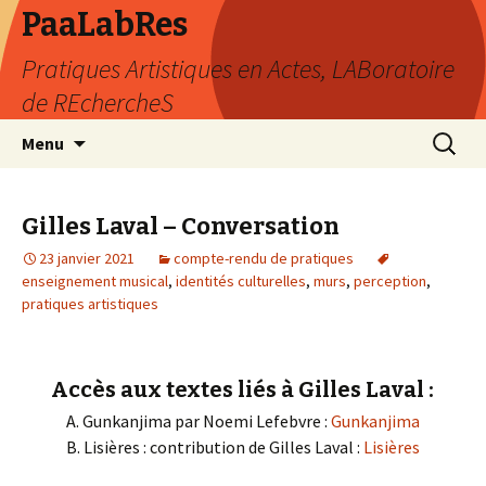
PaaLabRes
Pratiques Artistiques en Actes, LABoratoire
de REchercheS
Aller
Recherc
Menu
au
contenu
principal
Gilles Laval – Conversation
23 janvier 2021
compte-rendu de pratiques
enseignement musical
,
identités culturelles
,
murs
,
perception
,
pratiques artistiques
Accès aux textes liés à Gilles Laval :
A. Gunkanjima par Noemi Lefebvre :
Gunkanjima
B. Lisières : contribution de Gilles Laval :
Lisières