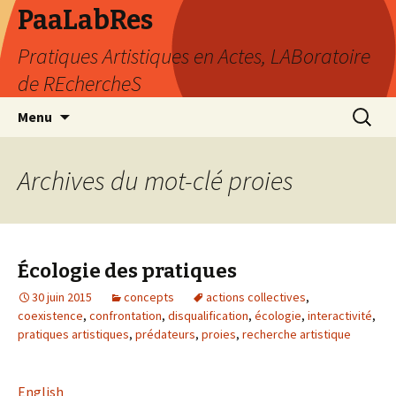
PaaLabRes
Pratiques Artistiques en Actes, LABoratoire
de REchercheS
Aller
Recherc
Menu
au
contenu
principal
Archives du mot-clé proies
Écologie des pratiques
30 juin 2015
concepts
actions collectives
,
coexistence
,
confrontation
,
disqualification
,
écologie
,
interactivité
,
pratiques artistiques
,
prédateurs
,
proies
,
recherche artistique
English