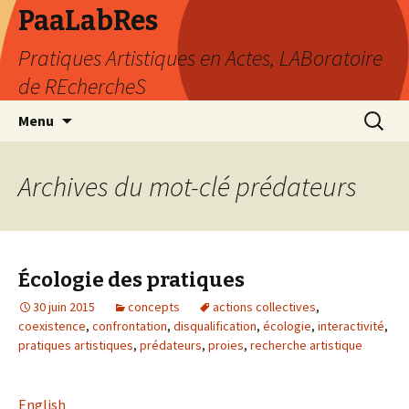
PaaLabRes
Pratiques Artistiques en Actes, LABoratoire
de REchercheS
Aller
Recherc
Menu
au
contenu
principal
Archives du mot-clé prédateurs
Écologie des pratiques
30 juin 2015
concepts
actions collectives
,
coexistence
,
confrontation
,
disqualification
,
écologie
,
interactivité
,
pratiques artistiques
,
prédateurs
,
proies
,
recherche artistique
English