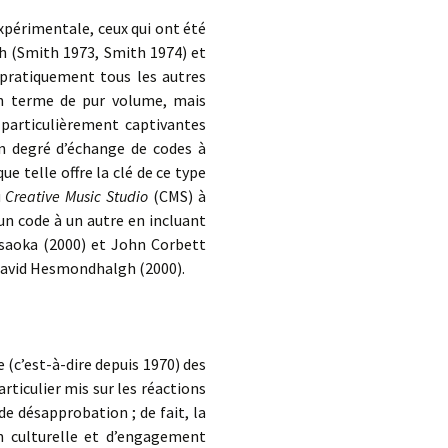
xpérimentale, ceux qui ont été
th (Smith 1973, Smith 1974) et
t pratiquement tous les autres
 terme de pur volume, mais
 particulièrement captivantes
in degré d’échange de codes à
ue telle offre la clé de ce type
u
Creative Music Studio
(CMS) à
n code à un autre en incluant
asaoka (2000) et John Corbett
 David Hesmondhalgh (2000).
(c’est-à-dire depuis 1970) des
ticulier mis sur les réactions
de désapprobation ; de fait, la
n culturelle et d’engagement