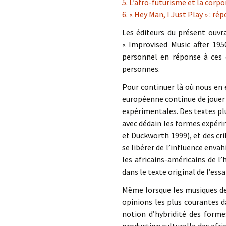
5. L’afro-futurisme et la corpo
6. « Hey Man, I Just Play » : r
Les éditeurs du présent ouvr
« Improvised Music after 195
personnel en réponse à ces 
personnes.
Pour continuer là où nous en é
européenne continue de jouer u
expérimentales. Des textes pl
avec dédain les formes expérim
et Duckworth 1999), et des cr
se libérer de l’influence enva
les africains-américains de l’
dans le texte original de l’essa
Même lorsque les musiques de
opinions les plus courantes 
notion d’hybridité des forme