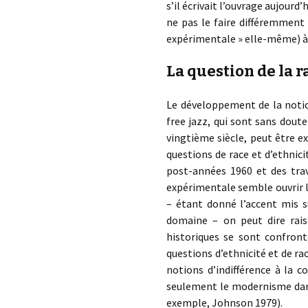
s’il écrivait l’ouvrage aujourd
ne pas le faire différemment »
expérimentale » elle-même) à 
La question de la 
Le développement de la notio
free jazz, qui sont sans dout
vingtième siècle, peut être e
questions de race et d’ethnici
post-années 1960 et des trav
expérimentale semble ouvrir la
– étant donné l’accent mis s
domaine – on peut dire rai
historiques se sont confron
questions d’ethnicité et de r
notions d’indifférence à la c
seulement le modernisme dans
exemple, Johnson 1979).