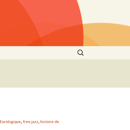
Rechercher :
s »
25)
lls »
1)
he
 2021
s”
2nd
Eurologique
,
free jazz
,
histoire de