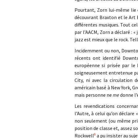
Pourtant, Zorn lui-même lie 
découvrant Braxton et le Art E
différentes musiques. Tout ce
par l’AACM, Zorn a déclaré : « 
jazz est mieux que le rock. Te
Incidemment ou non, Downtown
récents ont identifié Downt
européenne si prisée par le 
soigneusement entretenue par 
City, ni avec la circulation
américain basé à New York, Gre
mais personne ne
me
donne l’
Les revendications concerna
l’Autre, à celui qu’on déclare 
non seulement (ou même princi
position de classe et, assez so
6
Rockwell
a pu insister au suj