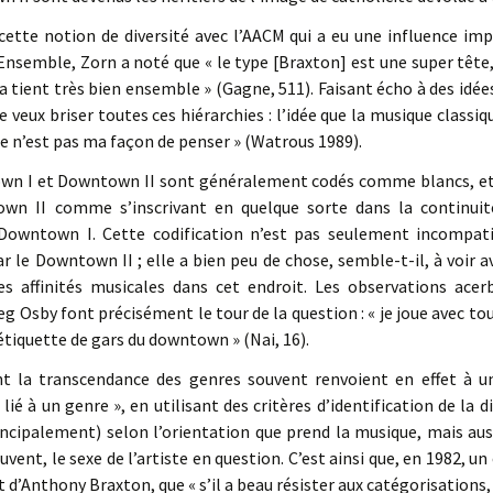
cette notion de diversité avec l’AACM qui a eu une influence imp
nsemble, Zorn a noté que « le type [Braxton] est une super tête, 
la tient très bien ensemble » (Gagne, 511). Faisant écho à des id
je veux briser toutes ces hiérarchies : l’idée que la musique classiq
lle n’est pas ma façon de penser » (Watrous 1989).
 I et Downtown II sont généralement codés comme blancs, et le
own II comme s’inscrivant en quelque sorte dans la continuit
Downtown I. Cette codification n’est pas seulement incompati
le Downtown II ; elle a bien peu de chose, semble-t-il, à voir 
 des affinités musicales dans cet endroit. Les observations acer
g Osby font précisément le tour de la question : « je joue avec tou
étiquette de gars du downtown » (Nai, 16).
nt la transcendance des genres souvent renvoient en effet à
« lié à un genre », en utilisant des critères d’identification de la
palement) selon l’orientation que prend la musique, mais aussi 
uvent, le sexe de l’artiste en question. C’est ainsi que, en 1982, un
et d’Anthony Braxton, que « s’il a beau résister aux catégorisations