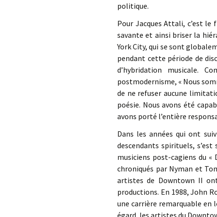
politique.
Pour Jacques Attali, c’est le 
savante et ainsi briser la hiér
York City, qui se sont global
pendant cette période de disc
d’hybridation musicale. C
postmodernisme, « Nous somme
de ne refuser aucune limitati
poésie. Nous avons été capab
avons porté l’entière responsa
Dans les années qui ont suiv
descendants spirituels, s’es
musiciens post-cagiens du « 
chroniqués par Nyman et Tom
artistes de Downtown II ont 
productions. En 1988, John Ro
une carrière remarquable en l
égard, les artistes du Downtow