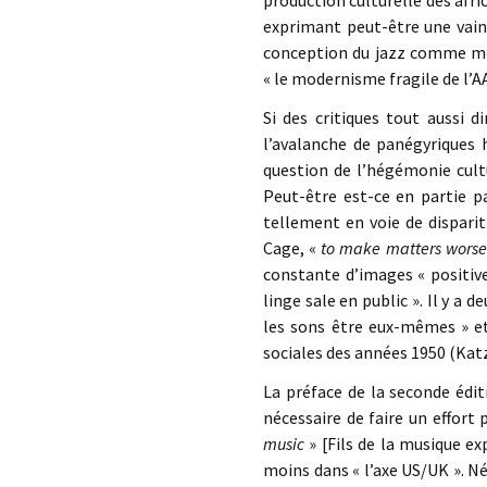
production culturelle des afr
exprimant peut-être une vain
conception du jazz comme mod
« le modernisme fragile de l’
Si des critiques tout aussi 
l’avalanche de panégyriques 
question de l’hégémonie cult
Peut-être est-ce en partie 
tellement en voie de disparit
Cage, «
to make matters worse
constante d’images « positive
linge sale en public ». Il y a 
les sons être eux-mêmes » et
sociales des années 1950 (Katz
La préface de la seconde édi
nécessaire de faire un effor
music
» [Fils de la musique exp
moins dans « l’axe US/UK ». 