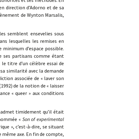
 sonorités et ses méthodes. En
 en direction d’Adorno et de sa
avènement de Wynton Marsalis,
lles semblent ensevelies sous
ans lesquelles les remises en
le minimum d’espace possible.
de ses partisans comme étant
le titre d’un célèbre essai de
 sa similarité avec la demande
diction associée de « laver son
(1992) de la notion de « laisser
ance « queer » aux conditions
admet timidement qu’il était
surnommée «
Son of experimental
ique », c’est-à-dire, se situant
e même axe. En fin de compte,