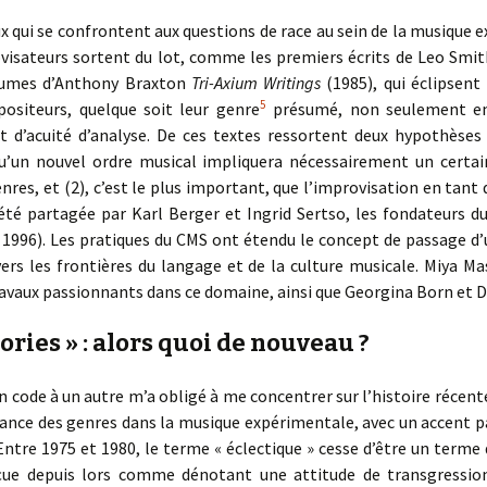
 qui se confrontent aux questions de race au sein de la musique e
ovisateurs sortent du lot, comme les premiers écrits de Leo Smi
olumes d’Anthony Braxton
Tri-Axium Writings
(1985), qui éclipsen
5
ositeurs, quelque soit leur genre
présumé, non seulement en
et d’acuité d’analyse. De ces textes ressortent deux hypothèses
u’un nouvel ordre musical impliquera nécessairement un certa
enres, et (2), c’est le plus important, que l’improvisation en tant q
été partagée par Karl Berger et Ingrid Sertso, les fondateurs d
1996). Les pratiques du CMS ont étendu le concept de passage d’u
ers les frontières du langage et de la culture musicale. Miya M
travaux passionnants dans ce domaine, ainsi que Georgina Born et
ories » : alors quoi de nouveau ?
code à un autre m’a obligé à me concentrer sur l’histoire récente 
ance des genres dans la musique expérimentale, avec un accent par
. Entre 1975 et 1980, le terme « éclectique » cesse d’être un terme 
rçue depuis lors comme dénotant une attitude de transgressio