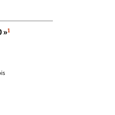
d.
1
 »
ois