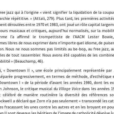
free jazz qui à l’origine « vient signifier la liquidation de la co
archie répétitive. » (Attali, 279). Plus tard, les premières activi
ement déroulées entre 1970 et 1983, ont joué un rôle capital larg
ours musicaux et critiques, aujourd’hui normalisés, sur la mobilit
omme l’a affirmé le trompettiste de l’AACM Lester Bowie,
s libres de nous exprimer dans n’importe quel idiome, de puiser 
on. Nous ne nous sommes pas limités au be-bop, au free jazz, au
les de tout rassembler. Nous avons été capables de les combiner
bilité » (Beauchamp, 46).
i, « Downtown II », une école principalement représentée par
t séparée progressivement, en termes de méthode, d’esthétique et
Downtown I » de la période d’avant les années 1980, dont les
 Johnson, le critique musical du
Village Voice
dans les années 1
célébré de manière routinière la diversité des références so
ckwell a déclaré que Zorn n’a pas seulement « transcendé les caté
es fracassant les unes contre les autres et en les broyant en pous
n II sont devenus les héritiers de l’image de catholicité dévolue à