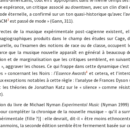
icains-américains, tout en s ‘appropriant dans le même temps ses
e espérance, un critique associé au
downtown
, avec un clin d’œil
e éternelle, a confirmé sur un ton quasi-historique qu’avec l’
3
AACM
est passé de mode » (Gann, 311).
directes de la musique expérimentale post-cagienne existent, e
hagiographiques produits dans le champ des études sur Cage, d
urelle, ou l’examen des notions de race ou de classe, occupent 
parce que la musique nouvelle apparaît en général à beaucoup 
ion et de marginalisation que les critiques semblent, en suivant 
», aggraver les choses. Ce qui frappe dans cette dynamique c’est
4
s » concernant les Noirs :
l’Essence Awards
et cetera, et l’inter
deux exceptions notables à cette règle : l’analyse de Frances Dyson 
 les théories de Jonathan Katz sur le « silence » comme résist
).
tion du livre de Michael Nyman
Experimental Music
(Nyman 1999) 
t pour compléter la chronique de la nouvelle musique – qu’il a 
érimentale (fille ?)] : elle devrait, dit-il « être moins ethnocentr
Néanmoins, la seconde édition semble être fermement basée sur c