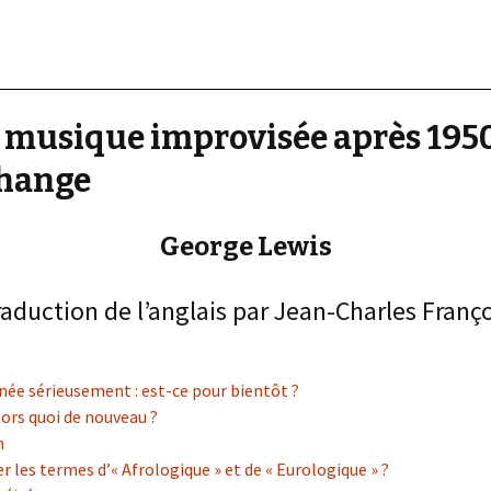
« PaaLabRes » (1st E
Editorial, 2016)
a musique improvisée après 1950
change
George Lewis
aduction de l’anglais par Jean-Charles Franç
inée sérieusement : est-ce pour bientôt ?
alors quoi de nouveau ?
n
 les termes d’« Afrologique » et de « Eurologique » ?