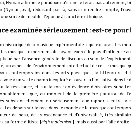
’hui, Nyman affirme le paradoxe qu’il « ne le ferait pas autrement, bi
 (Nyman, xvii), réduisant par là, sans s’en rendre compte, l’ouvr
une sorte de meuble d’époque à caractère ethnique.
race examinée sérieusement : est-ce pour 
n historique de « musique expérimentale » qui exclurait les mo
e les musiques expérimentales ayant exercé le plus d’influence au 
xpliqué par l’absence générale de discours au sein de l’expérimen
té, un aspect de l’environnement intellectuel de cette musique qui
aux contemporains dans les arts plastiques, la littérature et 
 voie à un vaste champ inexploré et ouvert à l’initiative dans le
ur la résistance, et sur la mise en évidence d’histoires subalte
sonnablement que, au moment de la première parution de l’es
tés substantiellement ou sérieusement aux rapports entre la 
ace. Les débats sur la race dans le monde de la musique contempora
ouleur de peau, de transcendance et d’universalité, très similair
 sa forme élitiste [
high modernism
], mais aussi par l’aile droite