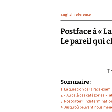
éd. éditorial, 2016)
English reference
Postface à « L
Le pareil qui 
Tr
Sommaire :
1. La question de la race exam
2. « Au delà des catégories » : 
3. Postdater l’indéterminatio
4. Jusqu’où peuvent nous mener