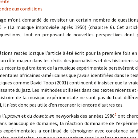
réité
épondre aux conditions
age m’ont demandé de revisiter un certain nombre de questions s
0 » (La musique improvisée après 1950) (chapitre 6). Cet arti
questions, tout en proposant de nouvelles perspectives dont p
tions restés lorsque l’article à été écrit pour la première fois en 
n rôle majeur dans les récits des journalistes et des historiens 
us récents qui traitent de la musique expérimentale persévèrent d
entales africaines-américaines que j’avais identifiées dans le te
itiques comme David Toop (2001) continuent d’insister que la vraie
hissante du jazz. Les méthodes utilisées dans ces textes récents et 
histoire de la musique expérimentale ne sont pas du tout différen
i, il n’est donc pas utile d’en recenser ici encore d’autres cas.
2
 l’
uptown
et du
downtown
newyorkais des années 1980
ont cherc
dans beaucoup de domaines, la réaction dominante de l’expérime
s expérimentales a continué de témoigner avec constance sa d