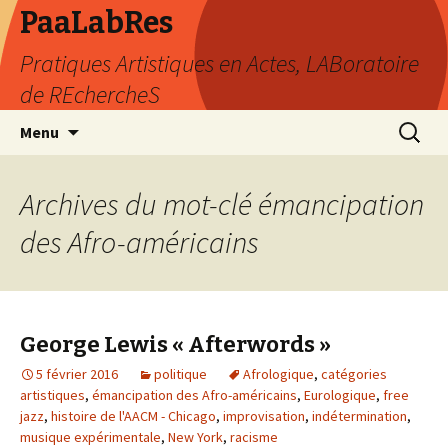
PaaLabRes
Pratiques Artistiques en Actes, LABoratoire
de REchercheS
Aller
Recherc
Menu
au
contenu
principal
Archives du mot-clé émancipation
des Afro-américains
George Lewis « Afterwords »
5 février 2016
politique
Afrologique
,
catégories
artistiques
,
émancipation des Afro-américains
,
Eurologique
,
free
jazz
,
histoire de l'AACM - Chicago
,
improvisation
,
indétermination
,
musique expérimentale
,
New York
,
racisme