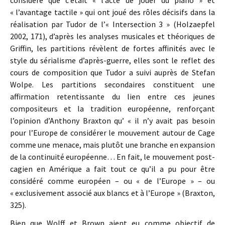
considère que c’était « l’acte de jouer du piano » et
« l’avantage tactile » qui ont joué des rôles décisifs dans la
réalisation par Tudor de l’« Intersection 3 » (Holzaepfel
2002, 171), d’après les analyses musicales et théoriques de
Griffin, les partitions révèlent de fortes affinités avec le
style du sérialisme d’après-guerre, elles sont le reflet des
cours de composition que Tudor a suivi auprès de Stefan
Wolpe. Les partitions secondaires constituent une
affirmation retentissante du lien entre ces jeunes
compositeurs et la tradition européenne, renforçant
l’opinion d’Anthony Braxton qu’ « il n’y avait pas besoin
pour l’Europe de considérer le mouvement autour de Cage
comme une menace, mais plutôt une branche en expansion
de la continuité européenne… En fait, le mouvement post-
cagien en Amérique a fait tout ce qu’il a pu pour être
considéré comme européen – ou « de l’Europe » – ou
« exclusivement associé aux blancs et à l’Europe » (Braxton,
325).
Bien que Wolff et Brown aient eu comme objectif de