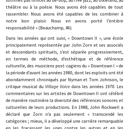
sommes pas limités au be-bop, au free jazz, au Dixieland, au
théâtre ou à la poésie. Nous avons été capables de tout
rassembler. Nous avons été capables de les combiner à
notre bon plaisir. Nous en avons porté l’entière
responsabilité » (Beauchamp, 46).
Dans les années qui ont suivi, « Downtown II », une école
principalement représentée par John Zorn et ses associés
et descendants spirituels, s’est séparée progressivement,
en termes de méthode, d’esthétique et de référence
culturelle, des musiciens post-cagiens du « Downtown I » de
la période d’avant les années 1980, dont les exploits ont été
abondamment chroniqués par Nyman et Tom Johnson, le
critique musical du
Village Voice
dans les années 1970. Les
commentaires sur les artistes de Downtown II ont célébré
de manière routinière la diversité des références sonores et
culturelles de leurs productions. En 1988, John Rockwell a
déclaré que Zorn n’a pas seulement « transcendé les
catégories ; mieux, il a développé une carrière remarquable
en les fracassant les unes contre les autres et en les