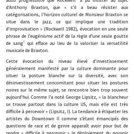
aussi progressiste que Rockwell
a pu insister au sujet
d’Anthony Braxton, que « s’il a beau résister aux
catégorisations, l’horizon culturel de Monsieur Braxton se
situe dans le jazz, ce qui implique une tradition
d’improvisation » (Rockwell 1982), évocation en une seule
phrase de l’eugénisme actif de la règle d’une seule goutte
7
de sang
qui efface au lieu de la valoriser la versatilité
musicale de Braxton.
Cette évocation du niveau élevé d’investissement
généralement manifesté par la culture dominante pour
situer la posture blanche sur la diversité, avec son
désinvestissement concomitant pour situer les postures
noires sur le même sujet, se rencontre bien trop souvent
aujourd’hui. Comme l’a noté George Lipsitz, « la blancheur
se trouve partout dans la culture US, mais elle est très
difficile à percevoir » (Lipsitz, I). La tendance à étiqueter les
artistes du Downtown II comme s’étant émancipés des
questions de race et de genre apparaît avoir pour but de
rendre « difficile à percevoir » le déploiement du pouvoir