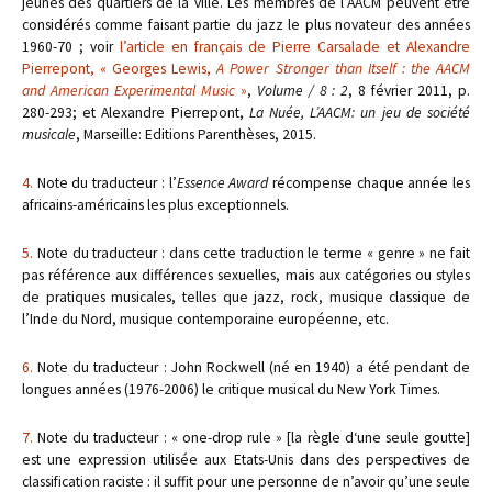
jeunes des quartiers de la ville. Les membres de l’AACM peuvent être
considérés comme faisant partie du jazz le plus novateur des années
1960-70 ; voir
l’article en français de Pierre Carsalade et Alexandre
Pierrepont, « Georges Lewis,
A Power Stronger than Itself : the AACM
and American Experimental Music
»
,
Volume / 8 : 2
, 8 février 2011, p.
280-293; et Alexandre Pierrepont,
La Nuée, L’AACM: un jeu de société
musicale
, Marseille: Editions Parenthèses, 2015.
4.
Note du traducteur : l’
Essence Award
récompense chaque année les
africains-américains les plus exceptionnels.
5.
Note du traducteur : dans cette traduction le terme « genre » ne fait
pas référence aux différences sexuelles, mais aux catégories ou styles
de pratiques musicales, telles que jazz, rock, musique classique de
l’Inde du Nord, musique contemporaine européenne, etc.
6.
Note du traducteur : John Rockwell (né en 1940) a été pendant de
longues années (1976-2006) le critique musical du New York Times.
7.
Note du traducteur : « one-drop rule » [la règle d‘une seule goutte]
est une expression utilisée aux Etats-Unis dans des perspectives de
classification raciste : il suffit pour une personne de n’avoir qu’une seule