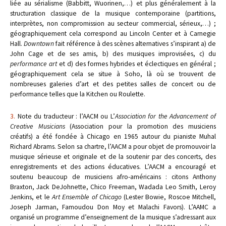
liée au sérialisme (Babbitt, Wuorinen,…) et plus généralement à la
structuration classique de la musique contemporaine (partitions,
interprètes, non compromission au secteur commercial, sérieux,…) ;
géographiquement cela correspond au Lincoln Center et à Carnegie
Hall.
Downtown
fait référence à des scènes alternatives s’inspirant a) de
John Cage et de ses amis, b) des musiques improvisées, c) du
performance art
et d) des formes hybrides et éclectiques en général ;
géographiquement cela se situe à Soho, là où se trouvent de
nombreuses galeries d’art et des petites salles de concert ou de
performance telles que la Kitchen ou Roulette.
3.
Note du traducteur : l’AACM ou L’
Association for the Advancement of
Creative Musicians
(Association pour la promotion des musiciens
créatifs) a été fondée à Chicago en 1965 autour du pianiste Muhal
Richard Abrams. Selon sa chartre, l’AACM a pour objet de promouvoir la
musique sérieuse et originale et de la soutenir par des concerts, des
enregistrements et des actions éducatives. L’AACM a encouragé et
soutenu beaucoup de musiciens afro-américains : citons Anthony
Braxton, Jack DeJohnette, Chico Freeman, Wadada Leo Smith, Leroy
Jenkins, et le
Art Ensemble of Chicago
(Lester Bowie, Roscoe Mitchell,
Joseph Jarman, Famoudou Don Moy et Malachi Favors). L’AAMC a
organisé un programme d’enseignement de la musique s’adressant aux