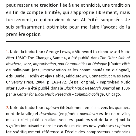
peut rester une tradition liée à une ethnicité, une tradition
en fin de compte limitée, qui s’approprie librement, mais
furtivement, ce qui provient de ses Altérités supposées. Je
suis suffisamment optimiste pour me faire l’avocat de la
première option.
1.
Note du traducteur : George Lewis, « Afterword to « Improvised Music
After 1950″: The Changing Same », a été publié dans
The Other Side of
Nowhere, Jazz, Improvisation, and Communities in Dialogue
[L’autre côté
de nulle-part, jazz, improvisation et les communautés en dialogue],
eds. Daniel Fischlin et Ajay Heble, Middletown, Connecticut : Wesleyan
University Press, 2004, p. 163-172. L’essai original, « Improvised Music
after 1950 » a été publié dans le
Black Music Research Journal
en 1996
par le
Center for Black Music Research – Columbia College
, Chicago.
2.
Note du traducteur :
uptown
(littéralement en allant vers les quartiers
nord de la ville) et
downtown
(en général
downtown
est le centre ville,
mais ici c’est plutôt en allant vers les quartiers sud de la ville) ont la
signification suivante dans le cas des musiques new yorkaises :
uptown
fait spécifiquement référence à l’école des compositeurs américains