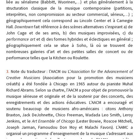
liée au sérialisme (Babbitt, Wuorinen,…) et plus généralement à la
structuration classique de la musique contemporaine (partitions,
interprètes, non compromission au secteur commercial, sérieux,…) ;
géographiquement cela correspond au Lincoln Center et à Carnegie
Hall.
Downtown
fait référence à des scènes alternatives s’inspirant a) de
John Cage et de ses amis, b) des musiques improvisées, c) du
performance art
et d) des formes hybrides et éclectiques en général ;
géographiquement cela se situe à Soho, là où se trouvent de
nombreuses galeries d’art et des petites salles de concert ou de
performance telles que la Kitchen ou Roulette.
3.
Note du traducteur : l’AACM ou L’
Association for the Advancement of
Creative Musicians
(Association pour la promotion des musiciens
créatifs) a été fondée à Chicago en 1965 autour du pianiste Muhal
Richard Abrams. Selon sa chartre, l’AACM a pour objet de promouvoir la
musique sérieuse et originale et de la soutenir par des concerts, des
enregistrements et des actions éducatives. L’AACM a encouragé et
soutenu beaucoup de musiciens afro-américains : citons Anthony
Braxton, Jack DeJohnette, Chico Freeman, Wadada Leo Smith, Leroy
Jenkins, et le
Art Ensemble of Chicago
(Lester Bowie, Roscoe Mitchell,
Joseph Jarman, Famoudou Don Moy et Malachi Favors). L’AAMC a
organisé un programme d’enseignement de la musique s’adressant aux