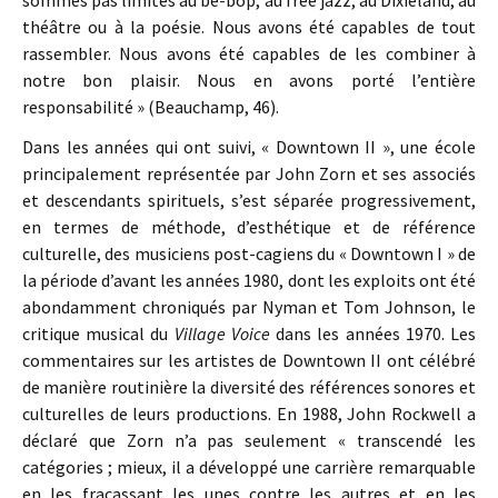
sommes pas limités au be-bop, au free jazz, au Dixieland, au
théâtre ou à la poésie. Nous avons été capables de tout
rassembler. Nous avons été capables de les combiner à
notre bon plaisir. Nous en avons porté l’entière
responsabilité » (Beauchamp, 46).
Dans les années qui ont suivi, « Downtown II », une école
principalement représentée par John Zorn et ses associés
et descendants spirituels, s’est séparée progressivement,
en termes de méthode, d’esthétique et de référence
culturelle, des musiciens post-cagiens du « Downtown I » de
la période d’avant les années 1980, dont les exploits ont été
abondamment chroniqués par Nyman et Tom Johnson, le
critique musical du
Village Voice
dans les années 1970. Les
commentaires sur les artistes de Downtown II ont célébré
de manière routinière la diversité des références sonores et
culturelles de leurs productions. En 1988, John Rockwell a
déclaré que Zorn n’a pas seulement « transcendé les
catégories ; mieux, il a développé une carrière remarquable
en les fracassant les unes contre les autres et en les