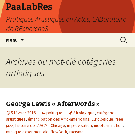
PaaLabRes
Pratiques Artistiques en Actes, LABoratoire
de REchercheS
Aller
Recherc
Menu
au
contenu
principal
Archives du mot-clé catégories
artistiques
George Lewis « Afterwords »
5 février 2016
politique
Afrologique
,
catégories
artistiques
,
émancipation des Afro-américains
,
Eurologique
,
free
jazz
,
histoire de l'AACM - Chicago
,
improvisation
,
indétermination
,
musique expérimentale
,
New York
,
racisme