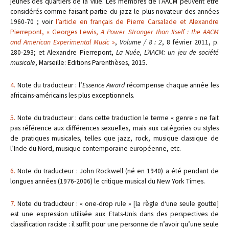
jeunes des quartiers de la ville. Les membres de l’AACM peuvent être
considérés comme faisant partie du jazz le plus novateur des années
1960-70 ; voir
l’article en français de Pierre Carsalade et Alexandre
Pierrepont, « Georges Lewis,
A Power Stronger than Itself : the AACM
and American Experimental Music
»
,
Volume / 8 : 2
, 8 février 2011, p.
280-293; et Alexandre Pierrepont,
La Nuée, L’AACM: un jeu de société
musicale
, Marseille: Editions Parenthèses, 2015.
4.
Note du traducteur : l’
Essence Award
récompense chaque année les
africains-américains les plus exceptionnels.
5.
Note du traducteur : dans cette traduction le terme « genre » ne fait
pas référence aux différences sexuelles, mais aux catégories ou styles
de pratiques musicales, telles que jazz, rock, musique classique de
l’Inde du Nord, musique contemporaine européenne, etc.
6.
Note du traducteur : John Rockwell (né en 1940) a été pendant de
longues années (1976-2006) le critique musical du New York Times.
7.
Note du traducteur : « one-drop rule » [la règle d‘une seule goutte]
est une expression utilisée aux Etats-Unis dans des perspectives de
classification raciste : il suffit pour une personne de n’avoir qu’une seule