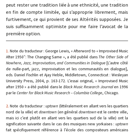
peut rester une tradition liée à une ethnicité, une tradition
en fin de compte limitée, qui s’approprie librement, mais
furtivement, ce qui provient de ses Altérités supposées. Je
suis suffisamment optimiste pour me faire l’avocat de la
première option.
1.
Note du traducteur : George Lewis, « Afterword to « Improvised Music
After 1950″: The Changing Same », a été publié dans
The Other Side of
Nowhere, Jazz, Improvisation, and Communities in Dialogue
[L’autre côté
de nulle-part, jazz, improvisation et les communautés en dialogue],
eds. Daniel Fischlin et Ajay Heble, Middletown, Connecticut : Wesleyan
University Press, 2004, p. 163-172. L’essai original, « Improvised Music
after 1950 » a été publié dans le
Black Music Research Journal
en 1996
par le
Center for Black Music Research – Columbia College
, Chicago.
2.
Note du traducteur :
uptown
(littéralement en allant vers les quartiers
nord de la ville) et
downtown
(en général
downtown
est le centre ville,
mais ici c’est plutôt en allant vers les quartiers sud de la ville) ont la
signification suivante dans le cas des musiques new yorkaises :
uptown
fait spécifiquement référence à l’école des compositeurs américains