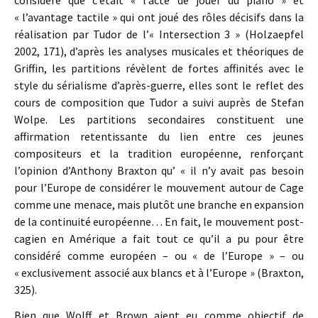
considère que c’était « l’acte de jouer du piano » et
« l’avantage tactile » qui ont joué des rôles décisifs dans la
réalisation par Tudor de l’« Intersection 3 » (Holzaepfel
2002, 171), d’après les analyses musicales et théoriques de
Griffin, les partitions révèlent de fortes affinités avec le
style du sérialisme d’après-guerre, elles sont le reflet des
cours de composition que Tudor a suivi auprès de Stefan
Wolpe. Les partitions secondaires constituent une
affirmation retentissante du lien entre ces jeunes
compositeurs et la tradition européenne, renforçant
l’opinion d’Anthony Braxton qu’ « il n’y avait pas besoin
pour l’Europe de considérer le mouvement autour de Cage
comme une menace, mais plutôt une branche en expansion
de la continuité européenne… En fait, le mouvement post-
cagien en Amérique a fait tout ce qu’il a pu pour être
considéré comme européen – ou « de l’Europe » – ou
« exclusivement associé aux blancs et à l’Europe » (Braxton,
325).
Bien que Wolff et Brown aient eu comme objectif de