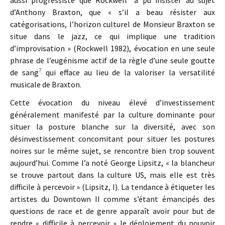
aussi progressiste que Rockwell
a pu insister au sujet
d’Anthony Braxton, que « s’il a beau résister aux
catégorisations, l’horizon culturel de Monsieur Braxton se
situe dans le jazz, ce qui implique une tradition
d’improvisation » (Rockwell 1982), évocation en une seule
phrase de l’eugénisme actif de la règle d’une seule goutte
7
de sang
qui efface au lieu de la valoriser la versatilité
musicale de Braxton.
Cette évocation du niveau élevé d’investissement
généralement manifesté par la culture dominante pour
situer la posture blanche sur la diversité, avec son
désinvestissement concomitant pour situer les postures
noires sur le même sujet, se rencontre bien trop souvent
aujourd’hui. Comme l’a noté George Lipsitz, « la blancheur
se trouve partout dans la culture US, mais elle est très
difficile à percevoir » (Lipsitz, I). La tendance à étiqueter les
artistes du Downtown II comme s’étant émancipés des
questions de race et de genre apparaît avoir pour but de
rendre « difficile à percevoir » le déploiement du pouvoir