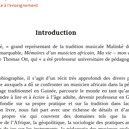
ce à l’enseignement
Introduction
 « grand représentant de la tradition musicale Malinké d
remarquable,
Mémoires d’un musicien africain, Ma vie – mon 
de Thomas Ott, qui « a été professeur universitaire de pédago
biographie, il s’agit d’un récit très approfondi des divers
ique auxquels a dû se confronter un musicien africain dans la 
age traditionnel en Guinée, parcourir le monde en tant qu’art
dre à lire et à écrire à l’âge adulte, devenir professeur en 
ondie sur sa propre pratique et sur la tradition dans laque
livre, nous fait part avec une richesse de détails et d’an
propre vie qui couvrent des domaines tels que la p
e de l’Afrique, la géopolitique, la sociologie des pratiques art
s de jeu sur les instruments, la pédagogie des musiques orale