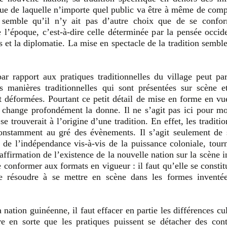
ssue de laquelle n’importe quel public va être à même de comp
l semble qu’il n’y ait pas d’autre choix que de se confo
 l’époque, c’est-à-dire celle déterminée par la pensée occide
es et la diplomatie. La mise en spectacle de la tradition semb
par rapport aux pratiques traditionnelles du village peut par
 manières traditionnelles qui sont présentées sur scène e
déformées. Pourtant ce petit détail de mise en forme en vu
change profondément la donne. Il ne s’agit pas ici pour mo
e trouverait à l’origine d’une tradition. En effet, les traditio
constamment au gré des évènements. Il s’agit seulement de s
n de l’indépendance vis-à-vis de la puissance coloniale, tour
affirmation de l’existence de la nouvelle nation sur la scène i
e conformer aux formats en vigueur : il faut qu’elle se constit
e résoudre à se mettre en scène dans les formes inventé
a nation guinéenne, il faut effacer en partie les différences cu
ire en sorte que les pratiques puissent se détacher des con