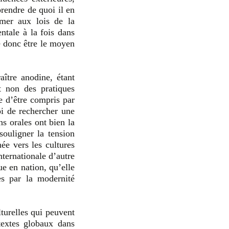
rendre de quoi il en
rmer aux lois de la
ntale à la fois dans
le donc être le moyen
aître anodine, étant
t non des pratiques
e d’être compris par
i de rechercher une
ns orales ont bien la
ouligner la tension
née vers les cultures
nternationale d’autre
ue en nation, qu’elle
es par la modernité
lturelles qui peuvent
textes globaux dans