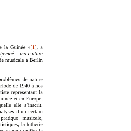
e la Guinée »
[1]
, a
djembé – ma culture
gie musicale à Berlin
 problèmes de nature
période de 1940 à nos
iste représentant la
Guinée et en Europe,
lle elle s’inscrit.
alyses d’un certain
ratique musicale,
istiques, la lutherie
s, et pour unifier le