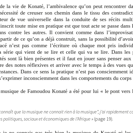
e la vie de Konaté, l’ambivalence qu’on peut rencontrer da
 nécessité de creuser son chemin dans le tissu des contradict
teur de vue universelle dans la conduite de ses récits mult
inscrit toute mise en pratique est que tout acte se passe dans 
uns contre les autres. Il convient comme dans l’improvisat
artir de ce qu’on a déjà construit, sans la possibilité d’avo
racé n’est pas comme l’écriture où chaque mot pris individ
a série qui vient de se lire et celle qui va se lire. Dans les 
tés sont là bien présentes et il faut en jouer sans penser au
re des notes réflexives et arriver avec le temps à des vues qu
constances. Dans ce sens la pratique n’est pas consciemment 
n s’exprimer inconsciemment dans les comportements du corps
 musique de Famoudou Konaté a été pour lui « le pont vers l
e connaît que la musique ne connait rien à la musique”, j’ai rapidemen
 politiques, sociaux et économiques de l’Afrique »
(page 19)
.
e je ne connais pas très bien la musique de Konaté ni les