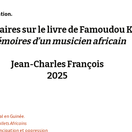
« PaaLabRes » (1st E
Editorial, 2016)
tion.
res sur le livre de Famoudou 
moires d’un musicien africain
Jean-Charles François
2025
al en Guinée.
llets Africains
cipation et oppression