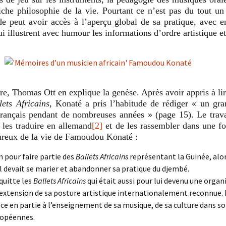
iche philosophie de la vie. Pourtant ce n’est pas du tout un 
e peut avoir accès à l’aperçu global de sa pratique, avec 
qui illustrent avec humour les informations d’ordre artistique 
re, Thomas Ott en explique la genèse. Après avoir appris à lire
lets Africains
, Konaté a pris l’habitude de rédiger « un gr
rançais pendant de nombreuses années » (page 15). Le trav
, les traduire en allemand
[2]
et de les rassembler dans une for
eureux de la vie de Famoudou Konaté :
n pour faire partie des
Ballets Africains
représentant la Guinée, alor
 il devait se marier et abandonner sa pratique du djembé.
quitte les
Ballets Africains
qui était aussi pour lui devenu une organ
l’extension de sa posture artistique internationalement reconnue. I
ce en partie à l’enseignement de sa musique, de sa culture dans son
ropéennes.