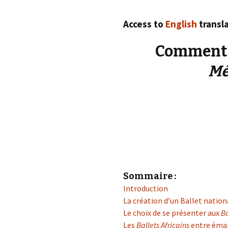
éd. éditorial, 2016)
Access to
English
transla
Commentai
Mé
Sommaire :
Introduction
La création d’un Ballet nation
Le choix de se présenter aux
Ba
Les
Ballets Africains
entre éman