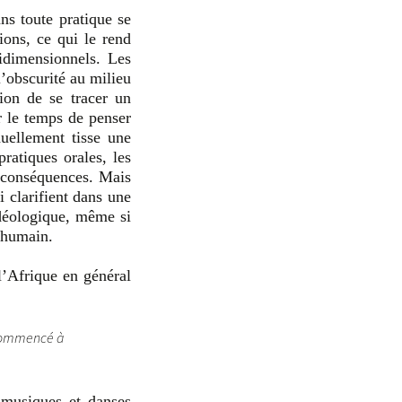
ns toute pratique se
ions, ce qui le rend
idimensionnels. Les
l’obscurité au milieu
ion de se tracer un
ir le temps de penser
uellement tisse une
pratiques orales, les
x conséquences. Mais
i clarifient dans une
idéologique, même si
 humain.
’Afrique en général
t commencé à
 musiques et danses