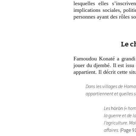
lesquelles elles s’inscriv
implications sociales, politi
personnes ayant des rôles so
Le c
Famoudou Konaté a grandi d
jouer du djembé. Il est issu
appartient. Il décrit cette si
Dans les villages de Haman
appartiennent et quelles 
Les
hörön
(« homm
la guerre et de l
l’agriculture. M
affaires.
(Page 9