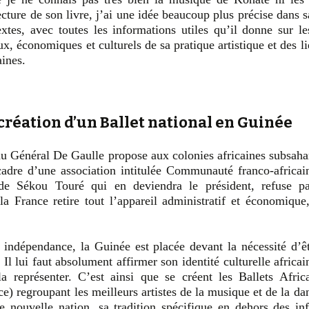
ecture de son livre, j’ai une idée beaucoup plus précise dans s
xtes, avec toutes les informations utiles qu’il donne sur l
ux, économiques et culturels de sa pratique artistique et des li
aines.
création d’un Ballet national en Guinée
 Général De Gaulle propose aux colonies africaines subsaha
adre d’une association intitulée Communauté franco-africai
de Sékou Touré qui en deviendra le président, refuse pa
a France retire tout l’appareil administratif et économique,
indépendance, la Guinée est placée devant la nécessité d’ê
Il lui faut absolument affirmer son identité culturelle africa
la représenter. C’est ainsi que se créent les Ballets Afric
e) regroupant les meilleurs artistes de la musique et de la dan
e nouvelle nation, sa tradition spécifique en dehors des inf