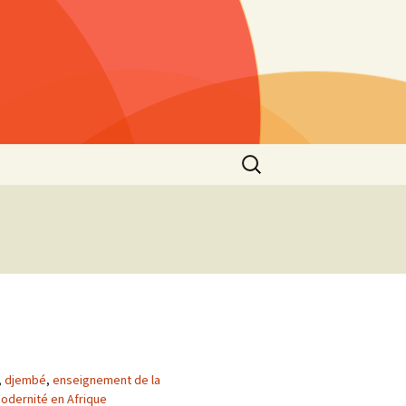
Rechercher :
s »
25)
lls »
1)
he
 2021
s”
2nd
,
djembé
,
enseignement de la
modernité en Afrique