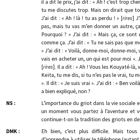
il a dit le prix, j’ai dit : « Ah ! c’est trop che
tu me discutes trop. Mais on dirait que toi 
J’ai dit : « Ah ! là ! tu as perdu ! » [
rires
] J
pas, mais tu vas m’en donner un autre, ça v
Pourquoi ? » J’ai dit : « Mais ça, ce sont d
comme ça. J’ai dit : « Tu ne sais pas que mo
» J’ai dit : « Voilà, donne-moi, donne-moi, vit
vais en acheter un, un qui est pour moi ». J
[
rires
]. Il a dit : « Ah ! Vous les Kouyaté-là, 
Keïta, tu me dis, si tu n’es pas le vrai, tu m
». Il dit : « Je suis vrai ». J’ai dit : « Ben voilà
a bien expliqué, non ?
NS :
L’importance du griot dans la vie sociale e
un moment vous partez à l’aventure et v
continue-t-on la tradition des griots en de
DMK :
Eh bien, c’est plus difficile. Mais tou
d’apprendre à utiliser le téléphone (autan