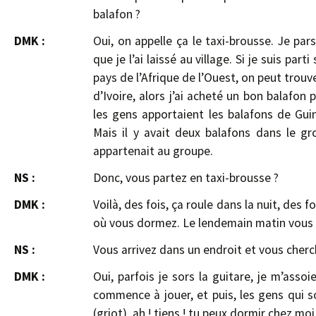
balafon ?
DMK :
Oui, on appelle ça le taxi-brousse. Je pa
que je l’ai laissé au village. Si je suis par
pays de l’Afrique de l’Ouest, on peut trouv
d’Ivoire, alors j’ai acheté un bon balafon p
les gens apportaient les balafons de Guin
Mais il y avait deux balafons dans le gr
appartenait au groupe.
NS :
Donc, vous partez en taxi-brousse ?
DMK :
Voilà, des fois, ça roule dans la nuit, des f
où vous dormez. Le lendemain matin vous 
NS :
Vous arrivez dans un endroit et vous cherch
DMK :
Oui, parfois je sors la guitare, je m’asso
commence à jouer, et puis, les gens qui sont 
(griot), ah ! tiens ! tu peux dormir chez mo