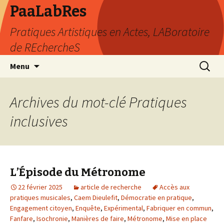
PaaLabRes
Pratiques Artistiques en Actes, LABoratoire
de REchercheS
Aller
Recherc
Menu
au
contenu
principal
Archives du mot-clé Pratiques
inclusives
L’Épisode du Métronome
22 février 2025
article de recherche
Accès aux
pratiques musicales
,
Caem Dieulefit
,
Démocratie en pratique
,
Engagement citoyen
,
Enquête
,
Expérimental
,
Fabriquer en commun
,
Fanfare
,
Isochronie
,
Manières de faire
,
Métronome
,
Mise en place