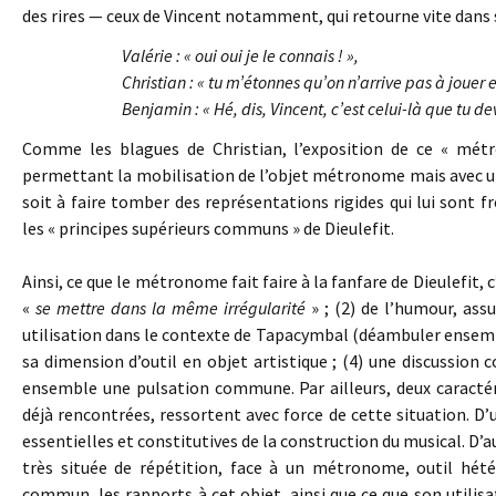
des rires — ceux de Vincent notamment, qui retourne vite dans s
Valérie : « oui oui je le connais ! »,
Christian : « tu m’étonnes qu’on n’arrive pas à jouer 
Benjamin : « Hé, dis, Vincent, c’est celui-là que tu d
Comme les blagues de Christian, l’exposition de ce « m
permettant la mobilisation de l’objet métronome mais avec un
soit à faire tomber des représentations rigides qui lui sont
les « principes supérieurs communs » de Dieulefit.
Ainsi, ce que le métronome fait faire à la fanfare de Dieulefit
«
se mettre dans la même irrégularité
» ; (2) de l’humour, ass
utilisation dans le contexte de Tapacymbal (déambuler ensemb
sa dimension d’outil en objet artistique ; (4) une discussion 
ensemble une pulsation commune. Par ailleurs, deux caractéri
déjà rencontrées, ressortent avec force de cette situation. D’
essentielles et constitutives de la construction du musical. D’
très située de répétition, face à un métronome, outil hétér
commun, les rapports à cet objet, ainsi que ce que son utili