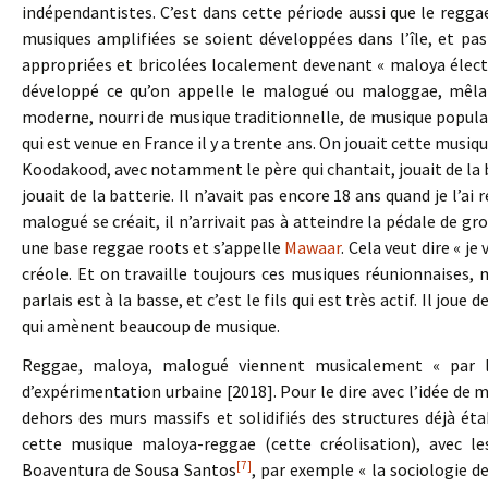
indépendantistes. C’est dans cette période aussi que le regga
musiques amplifiées se soient développées dans l’île, et pa
appropriées et bricolées localement devenant « maloya électr
développé ce qu’on appelle le malogué ou maloggae, mêla
moderne, nourri de musique traditionnelle, de musique popula
qui est venue en France il y a trente ans. On jouait cette mus
Koodakood, avec notamment le père qui chantait, jouait de la ba
jouait de la batterie. Il n’avait pas encore 18 ans quand je l’ai
malogué se créait, il n’arrivait pas à atteindre la pédale de gro
une base reggae roots et s’appelle
Mawaar
. Cela veut dire « j
créole. Et on travaille toujours ces musiques réunionnaises, 
parlais est à la basse, et c’est le fils qui est très actif. Il joue 
qui amènent beaucoup de musique.
Reggae, maloya, malogué viennent musicalement « par le
d’expérimentation urbaine [2018]. Pour le dire avec l’idée de 
dehors des murs massifs et solidifiés des structures déjà étab
cette musique maloya-reggae (cette créolisation), avec l
[7]
Boaventura de Sousa Santos
, par exemple « la sociologie d