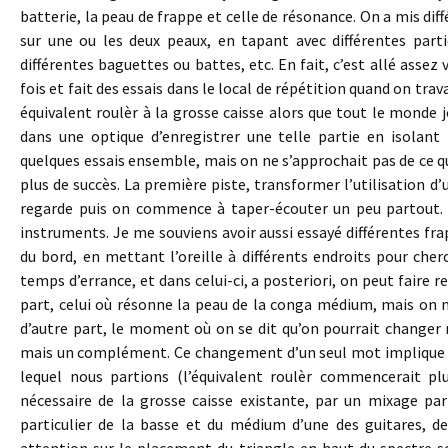
batterie, la peau de frappe et celle de résonance. On a mis dif
sur une ou les deux peaux, en tapant avec différentes parti
différentes baguettes ou battes, etc. En fait, c’est allé assez 
fois et fait des essais dans le local de répétition quand on tra
équivalent roulèr à la grosse caisse alors que tout le monde jo
dans une optique d’enregistrer une telle partie en isolan
quelques essais ensemble, mais on ne s’approchait pas de ce q
plus de succès. La première piste, transformer l’utilisation d
regarde puis on commence à taper-écouter un peu partout. 
instruments. Je me souviens avoir aussi essayé différentes fra
du bord, en mettant l’oreille à différents endroits pour che
temps d’errance, et dans celui-ci, a posteriori, on peut faire
part, celui où résonne la peau de la conga médium, mais on ne
d’autre part, le moment où on se dit qu’on pourrait changer
mais un complément. Ce changement d’un seul mot implique à 
lequel nous partions (l’équivalent roulèr commencerait pl
nécessaire de la grosse caisse existante, par un mixage pa
particulier de la basse et du médium d’une des guitares, de
attention sur le placement du triangle en haut du spectre so