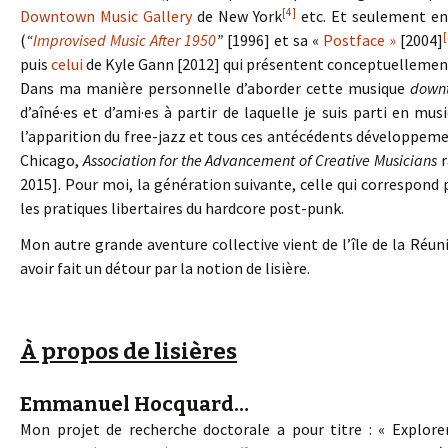
[4]
Downtown Music Gallery
de New York
etc. Et seulement ens
[
(
“
Improvised Music After 1950
”
[1996] et sa «
Postface »
[2004]
puis
celui
de Kyle Gann [2012] qui présentent conceptuellemen
Dans ma manière personnelle d’aborder cette musique
downt
d’aîné·es et d’ami·es à partir de laquelle je suis parti en mu
l’apparition du free-jazz et tous ces antécédents développeme
Chicago,
Association for the Advancement of Creative Musicians
r
2015]. Pour moi, la génération suivante, celle qui correspond 
les pratiques libertaires du hardcore post-punk.
Mon autre grande aventure collective vient de l’île de la Réun
avoir fait un détour par la notion de lisière.
À propos de lisières
Emmanuel Hocquard…
Mon projet de recherche doctorale a pour titre : « Explorer 