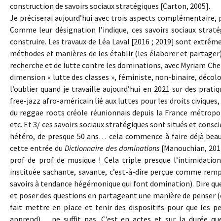
construction de savoirs sociaux stratégiques [Carton, 2005].
Je préciserai aujourd’hui avec trois aspects complémentaire, 
Comme leur désignation l’indique, ces savoirs sociaux straté
construire. Les travaux de Léa Laval [2016 ; 2019] sont extr
méthodes et manières de les établir (les élaborer et partager),
recherche et de lutte contre les dominations, avec Myriam Chek
dimension « lutte des classes », féministe, non-binaire, déco
l’oublier quand je travaille aujourd’hui en 2021 sur des prat
free-jazz afro-américain lié aux luttes pour les droits civiques
du reggae roots créole réunionnais depuis la France métropo
etc. Et 3/ ces savoirs sociaux stratégiques sont situés et consc
hétéro, de presque 50 ans… cela commence à faire déjà beauc
cette entrée du
Dictionnaire des dominations
[Manouchian, 2012,
prof de prof de musique ! Cela triple presque l’intimidati
instituée sachante, savante, c’est-à-dire perçue comme rempl
savoirs à tendance hégémonique qui font domination). Dire que 
et poser des questions en partageant une manière de penser (et 
fait mettre en place et tenir des dispositifs pour que les 
apprend)… ne suffit pas. C’est en actes et sur la durée q