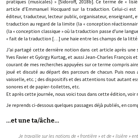
pratiques (musicales) » [Sidoroff, 2018b]. Ce terme de « li
article d’Emmanuel Hocquard sur la traduction. Celui-ci est 
éditeur, traducteur, lecteur public, organisateur, enseignant, et
traduction au regard de la limite (la « conception réactionnaire
(la « conception classique » où la traduction passe d’une langue
« fait de la traduction […] une haie entre les champs de la littér
J’ai partagé cette dernière notion dans cet article après une 
Yves Favier et György Kurtag, et aussi Jean-Charles François et
courant de mes recherches appuyées sur ce terme compris ains
joué et discuté au départ des parcours de chacun. Puis nous 
vaisselle, etc. ; des dispositifs et des attentions tout autant e
sonores et de papier-toilettes, etc.
Et après cette journée, nous voici tous dans cette édition, vo
Je reprends ci-dessous quelques passages déjà publiés, en com
…et une ta/âche…
Je travaille sur les notions de « frontière » et de « lisière » e