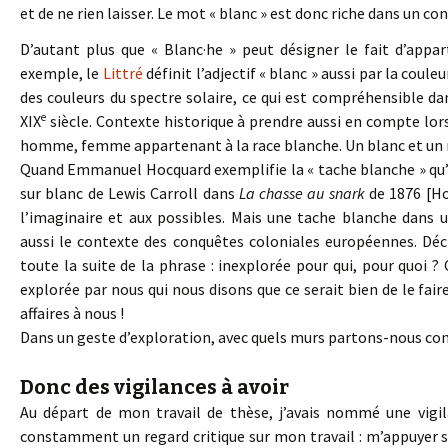
et de ne rien laisser. Le mot « blanc » est donc riche dans un c
D’autant plus que « Blanc·he » peut désigner le fait d’appar
exemple, le
Littré
définit l’adjectif « blanc » aussi par la coule
des couleurs du spectre solaire, ce qui est compréhensible dan
e
XIX
siècle. Contexte historique à prendre aussi en compte lorsq
homme, femme appartenant à la race blanche. Un blanc et un n
Quand Emmanuel Hocquard exemplifie la « tache blanche » qu’i
sur blanc de Lewis Carroll dans
La chasse au snark
de 1876 [Hoc
l’imaginaire et aux possibles. Mais une tache blanche dans
aussi le contexte des conquêtes coloniales européennes. Dé
toute la suite de la phrase : inexplorée pour qui, pour quoi 
explorée par nous qui nous disons que ce serait bien de le faire
affaires à nous !
Dans un geste d’exploration, avec quels murs partons-nous con
Donc des vigilances à avoir
Au départ de mon travail de thèse, j’avais nommé une vigi
constamment un regard critique sur mon travail : m’appuyer su