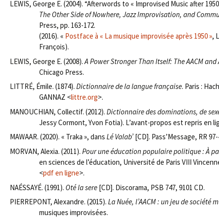
LEWIS, George E. (2004). “Afterwords to « Improvised Music after 1950
The Other Side of Nowhere, Jazz Improvisation, and Commu
Press, pp. 163-172.
(2016). «
Postface à « La musique improvisée après 1950 »
, 
François).
LEWIS, George E. (2008).
A Power Stronger Than Itself: The AACM and
Chicago Press.
LITTRÉ, Émile. (1874).
Dictionnaire de la langue française
. Paris : Ha
GANNAZ <
littre.org
>.
MANOUCHIAN, Collectif. (2012).
Dictionnaire des dominations, de sexe
Jessy Cormont, Yvon Fotia). L’avant-propos est repris en li
MAWAAR. (2020). « Traka », dans
Lé Valab’
[CD]. Pass’Message, RR 97-
MORVAN, Alexia. (2011).
Pour une éducation populaire politique : À p
en sciences de l’éducation, Université de Paris VIII Vincen
<
pdf en ligne
>.
NAÉSSAYÉ. (1991).
Oté la sere
[CD]. Discorama, PSB 747, 9101 CD.
PIERREPONT, Alexandre. (2015).
La Nuée, l’AACM : un jeu de société 
musiques improvisées.