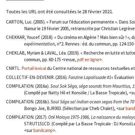
Toutes les URL ont été consultées le 28 février 2021.
CARTON, Luc. (2005). « Forum sur l’éducation permanente ». Dans
Sa
Namur le 19 février 2005, retranscrite par Christian Legrève
CHEKKAR, Youcef. (2018). « Du cinéma en Algérie ? Mais bien sûr ! », 
expérimentation
, n°2. Rennes : éd. du commun, pp. 124-150
CHEKLAB, Myriam & LAVAL, Léa. (2019). « Recherche en lutte et lutt
commun, pp. 60-175 <revue,
pdf en ligne
>.
CNRTL.
Portail lexical
du Centre national de ressources textuelles et 
COLLECTIF-EN-DEVENIR. (2016).
Fanzine Lapalissade #1
« Évaluation 
COMPILATION. (2016a).
Soul Sok Séga, séga sounds from Mauritius, 
(Compilé par Natty Hô et Konsöle / La Basse Tropicale), <s
COMPILATION. (2016b).
Soul Séga sa! indian ocean segas from the 70’
Bongo Joe, BJR003. (Sélection par Cheb Chalet), <sur
ban
COMPILATION. (2017).
Oté Maloya 1975-1986, La naissance du maloya
STRUT151CD. (Compilé par La Basse Tropicale : DJ KonsöLe
<sur
bandcamp
>.