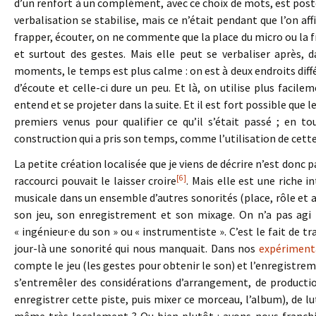
d’un renfort à un complément, avec ce choix de mots, est pos
verbalisation se stabilise, mais ce n’était pendant que l’on a
frapper, écouter, on ne commente que la place du micro ou la fr
et surtout des gestes. Mais elle peut se verbaliser après,
moments, le temps est plus calme : on est à deux endroits diffé
d’écoute et celle-ci dure un peu. Et là, on utilise plus fac
entend et se projeter dans la suite. Et il est fort possible que
premiers venus pour qualifier ce qu’il s’était passé ; en to
construction qui a pris son temps, comme l’utilisation de cet
La petite création localisée que je viens de décrire n’est donc
[6]
raccourci pouvait le laisser croire
. Mais elle est une riche i
musicale dans un ensemble d’autres sonorités (place, rôle et
son jeu, son enregistrement et son mixage. On n’a pas agi 
« ingénieur·e du son » ou « instrumentiste ». C’est le fait de t
jour-là une sonorité qui nous manquait. Dans nos
expériment
compte le jeu (les gestes pour obtenir le son) et l’enregistre
s’entremêler des considérations d’arrangement, de productio
enregistrer cette piste, puis mixer ce morceau, l’album), de lu
même très localement ? Ou bien plutôt : avons-nous franchi 