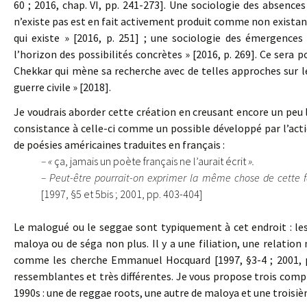
60 ; 2016, chap. VI, pp. 241-273]. Une sociologie des absences
n’existe pas est en fait activement produit comme non existant
qui existe » [2016, p. 251] ; une sociologie des émergences
l’horizon des possibilités concrètes » [2016, p. 269]. Ce sera 
Chekkar qui mène sa recherche avec de telles approches sur l
guerre civile » [2018].
Je voudrais aborder cette création en creusant encore un peu
consistance à celle-ci comme un possible développé par l’acti
de poésies américaines traduites en français :
– «
ça, jamais un poète français ne l’aurait écrit
».
– Peut-être pourrait-on exprimer la même chose de cette f
[1997, §5 et 5bis ; 2001, pp. 403-404]
Le malogué ou le seggae sont typiquement à cet endroit : les
maloya ou de séga non plus. Il y a une filiation, une relation 
comme les cherche Emmanuel Hocquard [1997, §3-4 ; 2001, 
ressemblantes et très différentes. Je vous propose trois com
1990s : une de reggae roots, une autre de maloya et une troisi