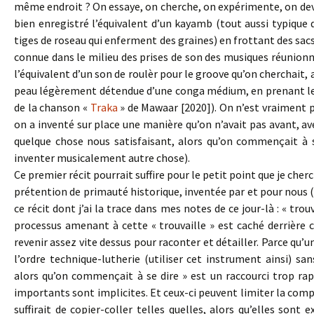
même endroit ? On essaye, on cherche, on expérimente, on dev
bien enregistré l’équivalent d’un kayamb (tout aussi typique d
tiges de roseau qui enferment des graines) en frottant des sacs
connue dans le milieu des prises de son des musiques réunionna
l’équivalent d’un son de roulèr pour le groove qu’on cherchait,
peau légèrement détendue d’une conga médium, en prenant le s
de la chanson «
Traka
» de Mawaar [2020]). On n’est vraiment pa
on a inventé sur place une manière qu’on n’avait pas avant, av
quelque chose nous satisfaisant, alors qu’on commençait à s
inventer musicalement autre chose).
Ce premier récit pourrait suffire pour le petit point que je cherc
prétention de primauté historique, inventée par et pour nous (o
ce récit dont j’ai la trace dans mes notes de ce jour-là : « trou
processus amenant à cette « trouvaille » est caché derrière ce
revenir assez vite dessus pour raconter et détailler. Parce qu’un 
l’ordre technique-lutherie (utiliser cet instrument ainsi) san
alors qu’on commençait à se dire » est un raccourci trop rap
importants sont implicites. Et ceux-ci peuvent limiter la compr
suffirait de copier-coller telles quelles, alors qu’elles so