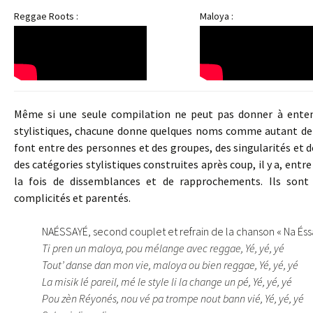
Reggae Roots :
Maloya :
Même si une seule compilation ne peut pas donner à enten
stylistiques, chacune donne quelques noms comme autant de p
font entre des personnes et des groupes, des singularités et 
des catégories stylistiques construites après coup, il y a, entre
la fois de dissemblances et de rapprochements. Ils sont
complicités et parentés.
NAÉSSAYÉ, second couplet et refrain de la chanson « Na Éssa
Ti pren un maloya, pou mélange avec reggae, Yé, yé, yé
Tout’ danse dan mon vie, maloya ou bien reggae, Yé, yé, yé
La misik lé pareil, mé le style li la change un pé, Yé, yé, yé
Pou zèn Réyonés, nou vé pa trompe nout bann vié, Yé, yé, yé