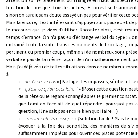
fonction de -presque- tous les autres). Et on est suffisamment 
sinon on aurait sans doute essayé un peu pour vérifier cette pos
Mais là encore, il est intéressant d’appuyer sur « pause » et de
le raccourci que je viens d’utiliser. Raconter ainsi, c’est r
temps d’errance. On n’a pas eu d’échange verbal du type : « on
entraîné toute la suite. Dans ces moments de bricolage, on p
pertinent du premier coup), même si de nombreux sont présen
verbalise pas de la même façon. Je n’ai malheureusement pas
Mais j’ai déjà vécu de telles situations dans de nombreux mom
à :
«
– on n’y arrive pas
» {Partager les impasses, vérifier et se 
«
– qu’est-ce qu’on peut faire ?
» {Poser cette question peut 
de la tête ou le regard échangé après le premier constat. M
que l’ami en face ait de quoi répondre, pourquoi pas a
question, il ne sait pas encore bien quoi faire…}
«
– trouver autre/s chose/s !
» {Solution facile ! Mais le mot
évoquer à la fois des sonorités, des manières de s’y p
suffisamment imprécis pour ouvrir des pistes potentiel