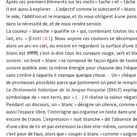
Après ces premiers éléments sur les mots « tache » et « tâche »,
Il est aussi à explorer… L’adjectif comme le substantif « blanc
le vide, l’addition et le manque, et ils nous obligent à une pe
dans la nécessité de, et de nous rendre service.
La couleur « blanche » qualifie ce « qui, combinant toutes les c
lait, etc. » [Cnrtl
I.A.1
]. Nous voyons ces couleurs se décompos
alors un arc-en-ciel, ou encore en regardant la surface d’une
blanc est #ffffff, c’est-à-dire tous les curseurs rouge, vert 
sonore : un bruit « blanc » se compose de façon égale de toute
sonore audible avec la même énergie pour chacune des fréquen
sans timbre à laquelle il manque quelque chose… Un « chèque en 
de promesses possibles parce que justement on peut le remplir
Le
Dictionnaire historique de la langue française
(DHLF) expliqu
symbolique de « non terni, pur » (…) Il réalise la valeur néga
Pendant un discours, un « blanc » désigne un silence, comme un
aussi l’espace libre, l’interligne qui organise un texte dans un
encore de traces. L’expression « nuit blanche » dit l’absence de
d’une cible de tir et par extension la cible elle-même, comme dan
c’est pour de faux, alors que « couper à blanc » comme « saigner 