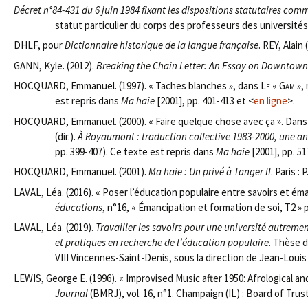
Décret n°84-431 du 6 juin 1984 fixant les dispositions statutaires c
statut particulier du corps des professeurs des université
DHLF, pour
Dictionnaire historique de la langue française
. REY, Alain 
GANN, Kyle. (2012).
Breaking the Chain Letter: An Essay on Downtown
HOCQUARD, Emmanuel. (1997). « Taches blanches », dans
Le « Gam »
,
est repris dans
Ma haie
[2001], pp. 401-413 et <
en ligne
>.
HOCQUARD, Emmanuel. (2000). « Faire quelque chose avec ça ». Dan
(dir.).
À Royaumont : traduction collective 1983-2000, une a
pp. 399-407). Ce texte est repris dans
Ma haie
[2001], pp. 51
HOCQUARD, Emmanuel. (2001).
Ma haie : Un privé à Tanger II
. Paris : 
LAVAL, Léa. (2016). « Poser l’éducation populaire entre savoirs et ém
éducations
, n°16, « Émancipation et formation de soi, T2 » 
LAVAL, Léa. (2019).
Travailler les savoirs pour une université autremen
et pratiques en recherche de l’éducation populaire
. Thèse d
VIII Vincennes-Saint-Denis, sous la direction de Jean-Louis
LEWIS, George E. (1996). « Improvised Music after 1950: Afrological a
Journal
(BMRJ), vol. 16, n°1. Champaign (IL) : Board of Trust