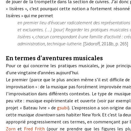
de jouer de la trompette dans la section de cuivres. J’ai donc
« lisières », c’est pourquoi cette notion a fortement résonné e
lisières » qui me permet
en premier lieu d’évacuer radicalement des représentations e
et excluantes. (…) [pour] Regarder les pratiques musicales 
lisières », chacun correspondant à une famille d’activité : c
administration, technique-lutherie.
[Sidoroff, 2018b, p. 265]
En termes d’aventures musicales
Pour ce qui concerne les pratiques musicales, je joue princi
d’une vingtaine d’années aujourd’hui.
Le premier (parce que le plus ancien même s’il est difficile 
improvisation » : de la musique pas forcément improvisée mai
l’improvisation dans différents contextes. Le type de musiqu
peu vite : musique expérimentale et ouverte (voir par exemp
projet « Bateau Ivre » de
gsubi
). L’expression a son origine d
cette musique
downtown
sans habiter New York. Et c’est la de
approprié progressivement ces termes, en commençant par le
Zorn
et
Fred Frith
(pour ne prendre que les figures les plu