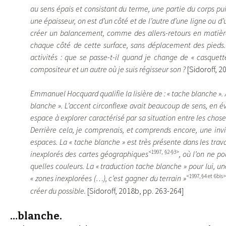
au sens épais et consistant du terme, une partie du corps pu
une épaisseur, on est d’un côté et de l’autre d’une ligne ou d
créer un balancement, comme des allers-retours en matière
chaque côté de cette surface, sans déplacement des pieds.
activités : que se passe-t-il quand je change de « casquet
compositeur et un autre où je suis régisseur son ?
[Sidoroff, 2
Emmanuel Hocquard qualifie la lisière de : « tache blanche ». As
blanche ». L’accent circonflexe avait beaucoup de sens, en évoq
espace à explorer caractérisé par sa situation entre les choses
Derrière cela, je comprenais, et comprends encore, une invit
espaces. La « tache blanche » est très présente dans les tr
<1997, §2-§3>
inexplorés des cartes géographiques
, où l’on ne po
quelles couleurs. La « traduction tache blanche » pour lui, un
<1997, §4 et 6bis>
« zones inexplorées (…), c’est gagner du terrain »
créer du possible.
[Sidoroff, 2018b, pp. 263-264]
…blanche.