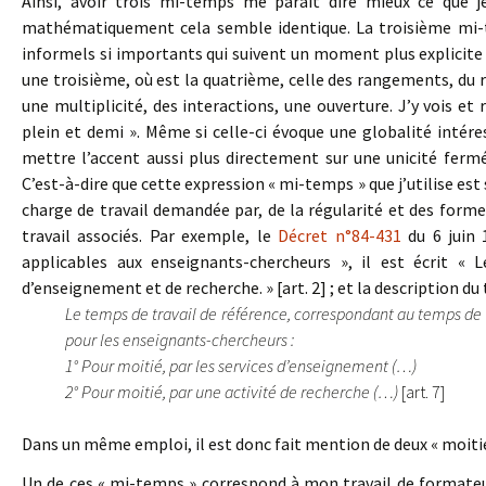
Ainsi, avoir trois mi-temps me paraît dire mieux ce que 
mathématiquement cela semble identique. La troisième mi-
informels si importants qui suivent un moment plus explicite et 
une troisième, où est la quatrième, celle des rangements, du ret
une multiplicité, des interactions, une ouverture. J’y vois et
plein et demi ». Même si celle-ci évoque une globalité intér
mettre l’accent aussi plus directement sur une unicité ferm
C’est-à-dire que cette expression « mi-temps » que j’utilise est 
charge de travail demandée par, de la régularité et des formes
travail associés. Par exemple, le
Décret n°84-431
du 6 juin 
applicables aux enseignants-chercheurs », il est écrit «
d’enseignement et de recherche. » [art. 2] ; et la description du t
Le temps de travail de référence, correspondant au temps de t
pour les enseignants-chercheurs :
1° Pour moitié, par les services d’enseignement (…)
2° Pour moitié, par une activité de recherche (…)
[art. 7]
Dans un même emploi, il est donc fait mention de deux « moiti
Un de ces « mi-temps » correspond à mon travail de formate