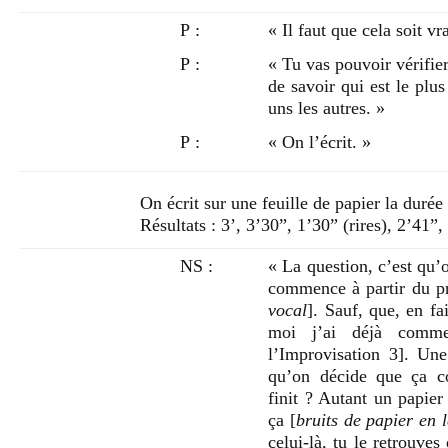
P :
« Il faut que cela soit vr
P :
« Tu vas pouvoir vérifier
de savoir qui est le plus
uns les autres. »
P :
« On l’écrit. »
On écrit sur une feuille de papier la durée
Résultats : 3’, 3’30”, 1’30” (rires), 2’41”
NS :
« La question, c’est qu’
commence à partir du pr
vocal
]. Sauf, que, en fa
moi j’ai déjà commen
l’Improvisation 3]. Un
qu’on décide que ça c
finit ? Autant un papie
ça [
bruits de papier en l
celui-là, tu le retrouves