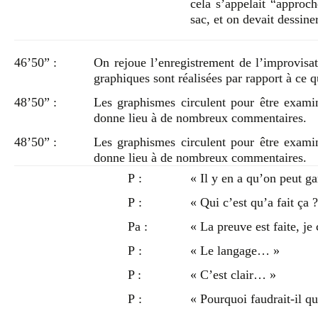
cela s’appelait “approc
sac, et on devait dessin
46’50” :
On rejoue l’enregistrement de l’improvis
graphiques sont réalisées par rapport à ce 
48’50” :
Les graphismes circulent pour être exami
donne lieu à de nombreux commentaires.
48’50” :
Les graphismes circulent pour être exami
donne lieu à de nombreux commentaires.
P :
« Il y en a qu’on peut ga
P :
« Qui c’est qu’a fait ça ?
Pa :
« La preuve est faite, je
P :
« Le langage… »
P :
« C’est clair… »
P :
« Pourquoi faudrait-il q