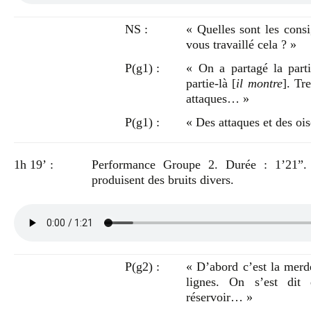
NS :
« Quelles sont les con
vous travaillé cela ? »
P(g1) :
« On a partagé la parti
partie-là [
il montre
]. Tr
attaques… »
P(g1) :
« Des attaques et des oi
1h 19’ :
Performance Groupe 2. Durée : 1’21”. U
produisent des bruits divers.
P(g2) :
« D’abord c’est la merde
lignes. On s’est dit
réservoir… »