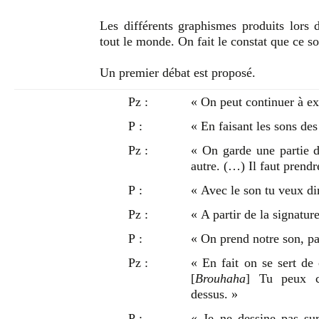
Les différents graphismes produits lors
tout le monde. On fait le constat que ce so
Un premier débat est proposé.
Pz :
« On peut continuer à e
P :
« En faisant les sons des
Pz :
« On garde une partie d
autre. (…) Il faut prend
P :
« Avec le son tu veux di
Pz :
« A partir de la signatur
P :
« On prend notre son, pas
Pz :
« En fait on se sert de 
[
Brouhaha
] Tu peux c
dessus. »
P :
« Je ne dessine pas sur