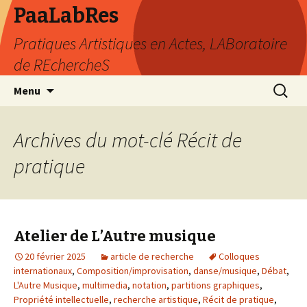
PaaLabRes
Pratiques Artistiques en Actes, LABoratoire
de REchercheS
Aller
Recherc
Menu
au
contenu
principal
Archives du mot-clé Récit de
pratique
Atelier de L’Autre musique
20 février 2025
article de recherche
Colloques
internationaux
,
Composition/improvisation
,
danse/musique
,
Débat
,
L'Autre Musique
,
multimedia
,
notation
,
partitions graphiques
,
Propriété intellectuelle
,
recherche artistique
,
Récit de pratique
,