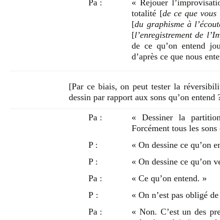
Pa :
« Rejouer l’improvisati
totalité [
de ce que vous
[
du graphisme à l’écout
[
l’enregistrement de l’I
de ce qu’on entend jou
d’après ce que nous ent
[Par ce biais, on peut tester la réversibil
dessin par rapport aux sons qu’on entend 
Pa :
« Dessiner la partiti
Forcément tous les sons
P :
« On dessine ce qu’on en
P :
« On dessine ce qu’on ve
Pa :
« Ce qu’on entend. »
P :
« On n’est pas obligé de 
Pa :
« Non. C’est un des pre