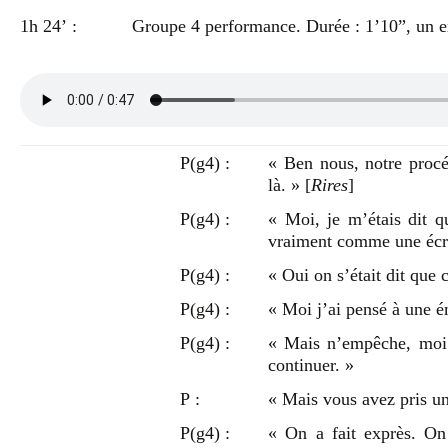
1h 24’ :
Groupe 4 performance. Durée : 1’10”, un ex
P(g4) :
« Ben nous, notre procé
là. » [
Rires
]
P(g4) :
« Moi, je m’étais dit qu
vraiment comme une écri
P(g4) :
« Oui on s’était dit que c’
P(g4) :
« Moi j’ai pensé à une 
P(g4) :
« Mais n’empêche, moi j
continuer. »
P :
« Mais vous avez pris une
P(g4) :
« On a fait exprès. On