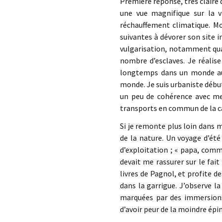
Première réponse, très claire 
une vue magnifique sur la vi
réchauffement climatique. Mo
suivantes à dévorer son site i
vulgarisation, notamment quan
nombre d’esclaves. Je réalis
longtemps dans un monde aux 
monde. Je suis urbaniste débutan
un peu de cohérence avec mes
transports en commun de la c
Si je remonte plus loin dans m
de la nature. Un voyage d’été
d’exploitation ; « papa, comm
devait me rassurer sur le fai
livres de Pagnol, et profite 
dans la garrigue. J’observe l
marquées par des immersions 
d’avoir peur de la moindre épi