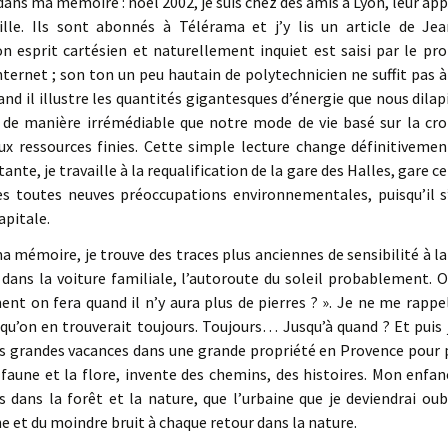
dans ma mémoire : noël 2002, je suis chez des amis à Lyon, leur a
lle. Ils sont abonnés à Télérama et j’y lis un article de Je
n esprit cartésien et naturellement inquiet est saisi par le pro
nternet ; son ton un peu hautain de polytechnicien ne suffit pas à
d il illustre les quantités gigantesques d’énergie que nous dilap
e de manière irrémédiable que notre mode de vie basé sur la cro
ressources finies. Cette simple lecture change définitivement
te, je travaille à la requalification de la gare des Halles, gare cen
 toutes neuves préoccupations environnementales, puisqu’il s’
apitale.
a mémoire, je trouve des traces plus anciennes de sensibilité à la f
 dans la voiture familiale, l’autoroute du soleil probablement. O
ent on fera quand il n’y aura plus de pierres ? ». Je ne me rappel
t qu’on en trouverait toujours. Toujours… Jusqu’à quand ? Et puis 
des grandes vacances dans une grande propriété en Provence pour 
a faune et la flore, invente des chemins, des histoires. Mon enfa
dans la forêt et la nature, que l’urbaine que je deviendrai o
ne et du moindre bruit à chaque retour dans la nature.