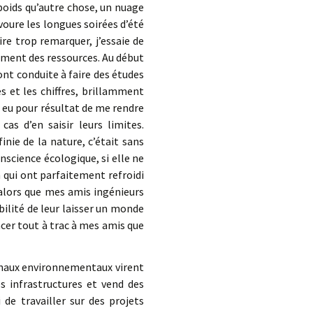
 poids qu’autre chose, un nuage
voure les longues soirées d’été
re trop remarquer, j’essaie de
ement des ressources. Au début
ont conduite à faire des études
s et les chiffres, brillamment
 eu pour résultat de me rendre
as d’en saisir leurs limites.
nie de la nature, c’était sans
nscience écologique, si elle ne
n qui ont parfaitement refroidi
 alors que mes amis ingénieurs
bilité de leur laisser un monde
cer tout à trac à mes amis que
ignaux environnementaux virent
es infrastructures et vend des
 de travailler sur des projets