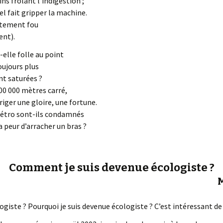
s frôlant l’indigestion ;
el fait gripper la machine.
ètement fou
ent).
t-elle folle au point
oujours plus
nt saturées ?
300 000 mètres carré,
ériger une gloire, une fortune.
métro sont-ils condamnés
a peur d’arracher un bras ?
Comment je suis devenue écologiste ?
M
iste ? Pourquoi je suis devenue écologiste ? C’est intéressant de 