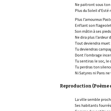
Ne paitront sous ton 
Plus du Soleil d’Esté
Plus l’amoureux Paste
Enflant son flageolet
Son mâtin à ses pieds,
Ne dira plus l’ardeur 
Tout deviendra muet :
Tu deviendras campagn
Dont l’ombrage incer
Tu sentiras le soc, le 
Tu perdras ton silence
Ni Satyres ni Pans ne 
Reproduction (Poème de 
La ville semble proch
Ses habitants fourrés