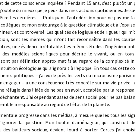
 et de cette conscience inquiète ? Pendant 15 ans, c’est plutôt un
j’oublie du mieux que je peux dans mes actions quotidiennes. Je sa
tre les dernières… Pratiquant l’autodérision pour ne pas me fai
s collègues et mon entourage à la question climatique et à l’épuis
mineur, et controversé. Les qualités de logique et de rigueur qui m’
tion, sont les mêmes qui m’ont fait reconnaître dans les courbe
autres, une évidence irréfutable. Ces mêmes études d’ingénieur ont
é des modèles scientifiques pour décrire le vivant, ou en tous c
nt par définition approximatifs au regard de la complexité infi
ntuition écologique qui s’ignorait à l’époque. En tous cas cette co
ents politiques – j’ai vu de près les verts du microcosme parisie
e m’engager – a une conséquence très concrète sur ma vie privée :
 me réfugie dans l’idée de ne pas en avoir, accablée par la responsa
 déchantent. J’ai cependant assez de sens social pour ne pas balan
emble irresponsable au regard de l’état de la planète.
ementale progresse dans les médias, à mesure que les tous les s
e d’ignorer la question. Mon boulot d’aménageur, qui construit d
des bailleurs sociaux, devient lourd à porter. Certes j’ai choisi