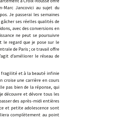
ppartement à Croix-Rousse offre
an-Marc Jancovici au sujet du
pos. Je passerai les semaines
 gâcher ses réelles qualités de
idons, avec des conversions en
issance ne peut se poursuivre
 le regard que je pose sur le
trale de Paris ; ce travail offre
agit d’améliorer le réseau de
ragilité et à la beauté infinie
n croise une carrière en cours
le pas bien de la réponse, qui
je découvre et dévore tous les
passer des après-midi entières
nce et petite adolescence sont
ubliera complètement au point