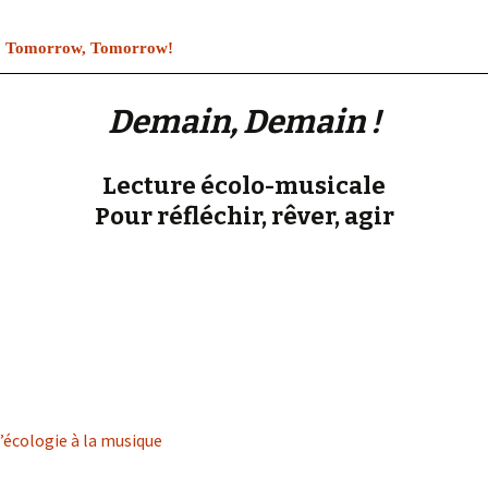
« PaaLabRes » (1st E
Editorial, 2016)
:
Tomorrow, Tomorrow!
Demain, Demain !
Lecture écolo-musicale
Pour réfléchir, rêver, agir
l’écologie à la musique