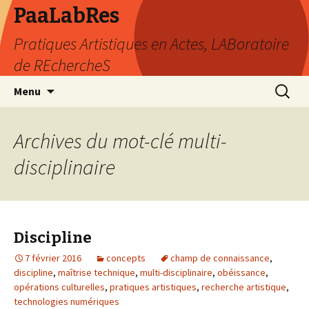
PaaLabRes
Pratiques Artistiques en Actes, LABoratoire
de REchercheS
Aller
Recherc
Menu
au
contenu
principal
Archives du mot-clé multi-
disciplinaire
Discipline
7 février 2016
concepts
champ de connaissance
,
discipline
,
maîtrise technique
,
multi-disciplinaire
,
obéissance
,
opérations culturelles
,
pratiques artistiques
,
recherche artistique
,
technologies numériques