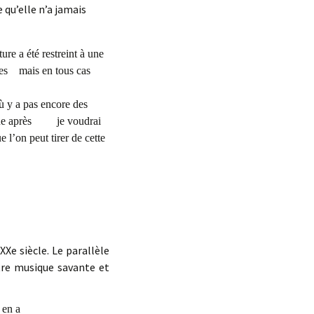
 qu’elle n’a jamais
ure a été restreint à une
ciales mais en tous cas
ù y a pas encore des
e que après je voudrai
 peut tirer de cette
XXe siècle. Le parallèle
tre musique savante et
 en a