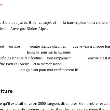
nt
’article que j’ai écrit sur ce sujet et
la transcription de la confér
 Cefedem Auvergne Rhône-Alpes.
 c’est en gros quatre grands chapitres que je vais à chaque fois d
langage puis sur la musique
lutôt les langues et l’écriture tout simplement
ensuite c’est des 
va être l’œil et l’oreille et la mémorisation et p
tout ça étant pour moi extrêmement lié
riture
ime qu’il existait environ 3000 langues distinctes. Ce nombre rest
ne centaine de langues sont écrites, les autres se diversifient 