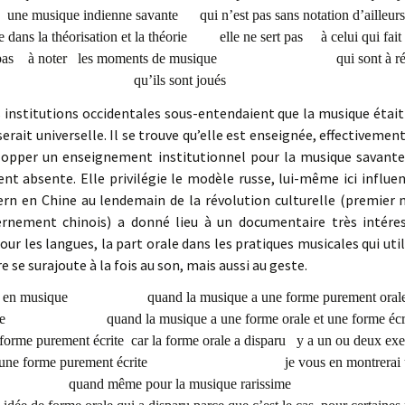
ne une musique indienne savante qui n’est pas sans notatio
ue dans la théorisation et la théorie elle ne sert pas à celui qui fai
oter les moments de musique qui sont à réinvente
qu’ils sont joués
 institutions occidentales sous-entendaient que la musique étai
serait universelle. Il se trouve qu’elle est enseignée, effectivement
lopper un enseignement institutionnel pour la musique savante
ent absente. Elle privilégie le modèle russe, lui-même ici influ
Stern en Chine au lendemain de la révolution culturelle (premier 
vernement chinois) a donné lieu à un documentaire très intére
r les langues, la part orale dans les pratiques musicales qui util
ure se surajoute à la fois au son, mais aussi au geste.
tuations en musique quand la musique a une forme purement 
ier chapitre quand la musique a une forme orale et u
forme purement écrite car la forme orale a disparu y a un ou deux exe
l y a une forme purement écrite je vous en montrerai un 
quand même pour la musique rarissime