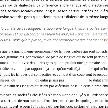
ngues ou de dialectes. La différence entre langue et dialecte 
t des formes locales d’une langue, assez particularisées pour êtr
nsion avec des gens qui parlent un autre dialecte de la même lang
la variété de ces langues, le !xoon une langue khoïsane parlée par
ssède 117 ou 126 consonnes selon les analyses – une oreille étrangè
 autres – alors que le piraha, un isolat d’Amazonie n’a que 7 consonnes
[2
re que y a quand même énormément de langues parlées qui sont consi
aires par exemple de plein de langues qui ne sont parlées plu
sonnes etc. avec des des gens qui ont produit une grammaire pour
st faite etc. et par rapport à ça ce qu’on voit déjà ce qui m’intér
 puis les langues qui sont écrites et qui tout d’un coup sont beauco
stabilisées ou ou enfin je sais pas le statut entre les 
 et le statut des langues qui n’ont pas d’écriture pose un certain problèm
itives et sociétés civilisées s’est souvent appuyé sur l’existence
 certains de marquer une frontière entre anthropologie et sociol
 le savant, entre pensée logique et non logique, rationnelle et non