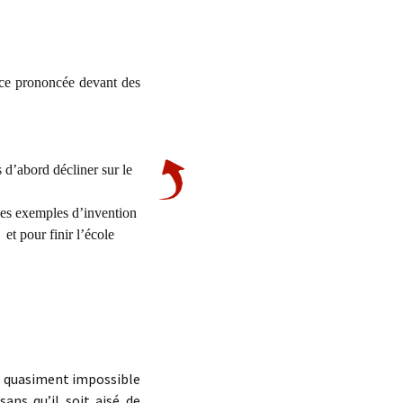
ence prononcée devant des
’abord décliner sur le
exemples d’invention
our finir l’école
ait quasiment impossible
sans qu’il soit aisé de