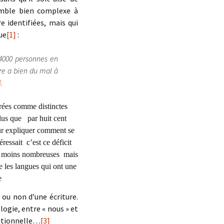
semble bien complexe à
e identifiées, mais qui
ue
[1]
:
 4000 personnes en
re a bien du mal à
]
.
dérées comme distinctes
s que par huit cent
 expliquer comment se
essait c’est ce déficit
up moins nombreuses mais
langues qui ont une
e
 ou non d’une écriture.
ogie, entre « nous » et
 rationnelle…
[3]