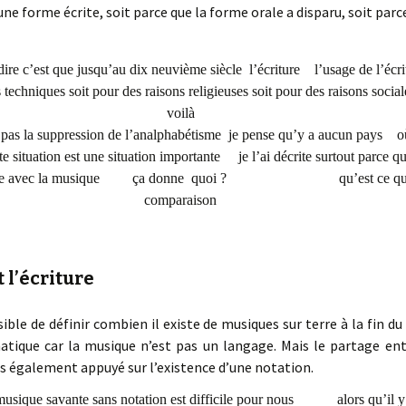
ne forme écrite, soit parce que la forme orale a disparu, soit parce
t dire c’est que jusqu’au dix neuvième siècle l’écriture l’usage de l’écrit
 techniques soit pour des raisons religieuses soit pour des raisons so
voilà
rs pas la suppression de l’analphabétisme je pense qu’y a aucun pays o
 situation est une situation importante je l’ai décrite surtout parc
compare avec la musique ça donne quoi ? qu’est ce que l’on
comparaison
t l’écriture
ible de définir combien il existe de musiques sur terre à la fin du 
atique car la musique n’est pas un langage. Mais le partage en
is également appuyé sur l’existence d’une notation.
musique savante sans notation est difficile pour nous alors qu’il y