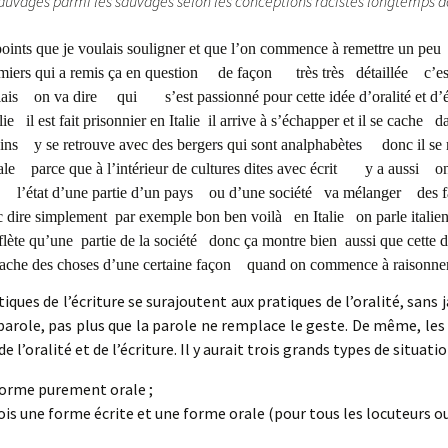
sauvages parmi les sauvages selon les conceptions racistes longtemps
points que je voulais souligner et que l’on commence à remettre un 
miers qui a remis ça en question de façon très très détaillée c’
s on va dire qui s’est passionné pour cette idée d’oralité et d’é
lie il est fait prisonnier en Italie il arrive à s’échapper et il se cache
s y se retrouve avec des bergers qui sont analphabètes donc il se r
ale parce que à l’intérieur de cultures dites avec écrit y a aussi on
’état d’une partie d’un pays ou d’une société va mélanger des fa
ire simplement par exemple bon ben voilà en Italie on parle italien
ète qu’une partie de la société donc ça montre bien aussi que cette de
cache des choses d’une certaine façon quand on commence à raisonn
tiques de l’écriture se surajoutent aux pratiques de l’oralité, sans 
parole, pas plus que la parole ne remplace le geste. De même, l
 l’oralité et de l’écriture. Il y aurait trois grands types de situatio
forme purement orale ;
fois une forme écrite et une forme orale (pour tous les locuteurs o