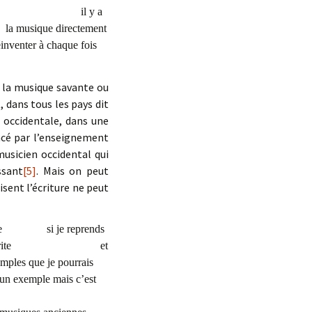
n d’ailleurs il y a
t la musique directement
r à chaque fois
t la musique savante ou
, dans tous les pays dit
 occidentale, dans une
encé par l’enseignement
musicien occidental qui
ssant
[5]
. Mais on peut
isent l’écriture ne peut
orale si je reprends
ne forme écrite et
mples que je pourrais
exemple mais c’est