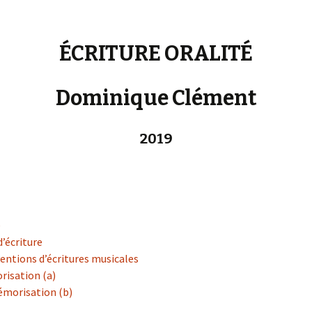
« PaaLabRes » (1st E
Editorial, 2016)
ÉCRITURE ORALITÉ
Dominique Clément
2019
e
d’écriture
ventions d’écritures musicales
orisation (a)
 mémorisation (b)