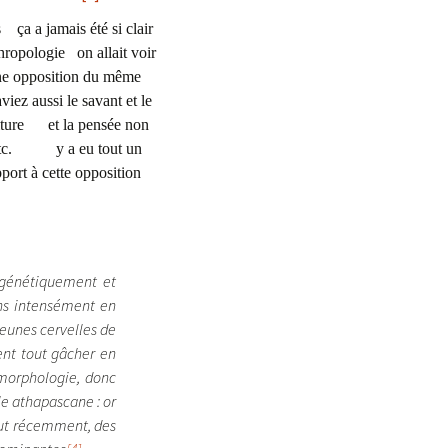
s ça a jamais été si clair
ropologie on allait voir
 opposition du même
z aussi le savant et le
iture et la pensée non
e etc. y a eu tout un
t à cette opposition
, génétiquement et
ins intensément en
jeunes cervelles de
ient tout gâcher en
 morphologie, donc
le athapascane : or
tout récemment, des