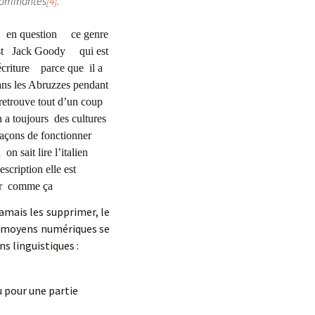
 dominantes
[4]
.
peu en question ce genre
est Jack Goody qui est
criture parce que il a
 dans les Abruzzes pendant
etrouve tout d’un coup
 a toujours des cultures
çons de fonctionner
 on sait lire l’italien
scription elle est
er comme ça
jamais les supprimer, le
es moyens numériques se
ns linguistiques :
u pour une partie