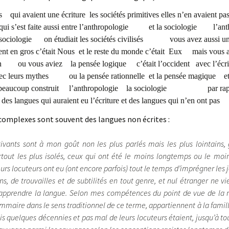
les qui avaient une écriture les sociétés primitives elles n’en avaient pa
qui s’est faite aussi entre l’anthropologie et la sociologie l’anth
ogie on étudiait les sociétés civilisés vous avez aussi une
en gros c’était Nous et le reste du monde c’était Eux mais vous avie
on ou vous aviez la pensée logique c’était l’occident avec l’écr
s avec leurs mythes ou la pensée rationnelle et la pensée magiqu
 a beaucoup construit l’anthropologie la sociologie par rappor
 des langues qui auraient eu l’écriture et des langues qui n’en ont pas
 complexes sont souvent des langues non écrites :
tivants sont à mon goût non les plus parlés mais les plus lointains
tout les plus isolés, ceux qui ont été le moins longtemps ou le mo
eurs locuteurs ont eu (ont encore parfois) tout le temps d’imprégner les 
s, de trouvailles et de subtilités en tout genre, et nul étranger ne v
’apprendre la langue. Selon mes compétences du point de vue de la
ammaire dans le sens traditionnel de ce terme, appartiennent à la famil
uis quelques décennies et pas mal de leurs locuteurs étaient, jusqu’à 