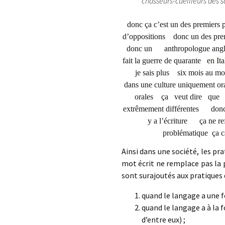
chasseurs-cueilleurs des 
donc ça c’est un des premiers 
d’oppositions donc un des pre
donc un anthropologue anglai
fait la guerre de quarante en Ita
je sais plus six mois au moin
dans une culture uniquement or
orales ça veut dire que l
extrêmement différentes donc d
y a l’écriture ça ne refl
problématique ça 
Ainsi dans une société, les pra
mot écrit ne remplace pas la 
sont surajoutés aux pratiques de
quand le langage a une 
quand le langage a à la 
d’entre eux) ;