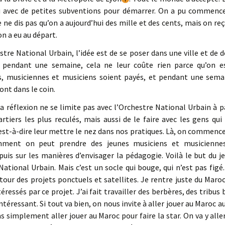
u avec de petites subventions pour démarrer. On a pu commence
 ne dis pas qu’on a aujourd’hui des mille et des cents, mais on r
on a eu au départ.
stre National Urbain, l’idée est de se poser dans une ville et de
pendant une semaine, cela ne leur coûte rien parce qu’on e
s, musiciennes et musiciens soient payés, et pendant une semain
nt dans le coin.
la réflexion ne se limite pas avec l’Orchestre National Urbain à 
rtiers les plus reculés, mais aussi de le faire avec les gens q
’est-à-dire leur mettre le nez dans nos pratiques. Là, on commenc
mment on peut prendre des jeunes musiciens et musiciennes 
, puis sur les manières d’envisager la pédagogie. Voilà le but du je
National Urbain. Mais c’est un socle qui bouge, qui n’est pas figé. 
autour des projets ponctuels et satellites. Je rentre juste du Maroc
téressés par ce projet. J’ai fait travailler des berbères, des tribu
 intéressant. Si tout va bien, on nous invite à aller jouer au Maroc
as simplement aller jouer au Maroc pour faire la star. On va y all