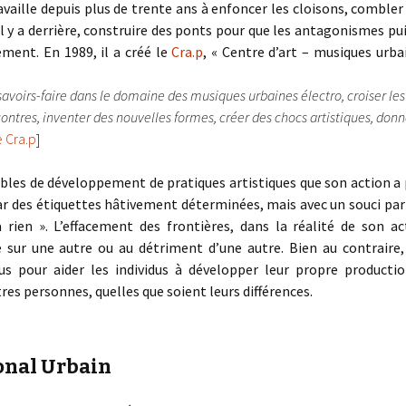
aille depuis plus de trente ans à enfoncer les cloisons, combler l
il y a derrière, construire des ponts pour que les antagonismes pu
ement. En 1989, il a créé le
Cra.p
, « Centre d’art – musiques urb
savoirs-faire dans le domaine des musiques urbaines électro, croiser les
ncontres, inventer des nouvelles formes, créer des chocs artistiques, don
e Cra.p
]
gibles de développement de pratiques artistiques que son action a 
 par des étiquettes hâtivement déterminées, mais avec un souci par
 rien ». L’effacement des frontières, dans la réalité de son a
e sur une autre ou au détriment d’une autre. Bien au contraire,
us pour aider les individus à développer leur propre productio
res personnes, quelles que soient leurs différences.
ional Urbain