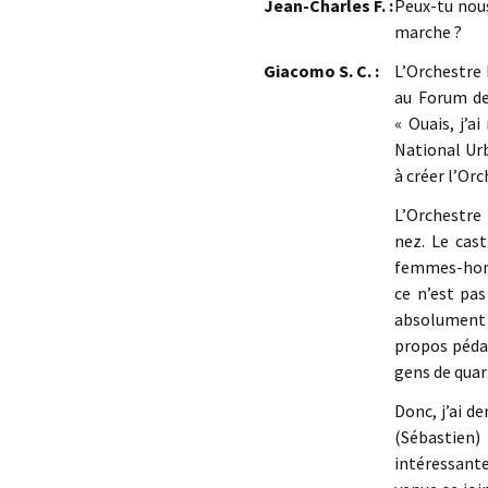
Jean-Charles F. :
Peux-tu nous
marche ?
Giacomo S. C. :
L’Orchestre 
au Forum des
« Ouais, j’ai
National Urb
à créer l’Or
L’Orchestre
nez. Le cast
femmes-homme
ce n’est pa
absolument 
propos pédag
gens de quar
Donc, j’ai d
(Sébastien) 
intéressante