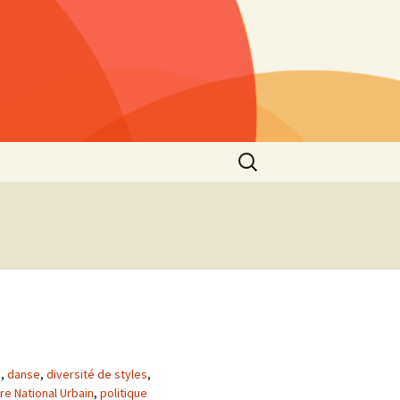
Rechercher :
s »
25)
lls »
1)
he
 2021
s”
2nd
p
,
danse
,
diversité de styles
,
re National Urbain
,
politique