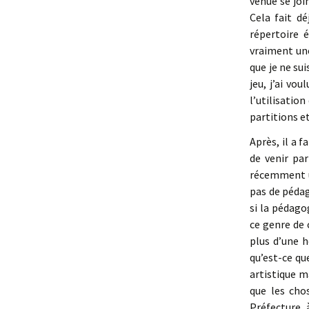
venue se joi
Cela fait dé
répertoire 
vraiment une
que je ne sui
jeu, j’ai v
l’utilisatio
partitions et
Après, il a 
de venir par
récemment un
pas de pédago
si la pédagog
ce genre de 
plus d’une h
qu’est-ce qu
artistique m
que les chos
Préfecture, 