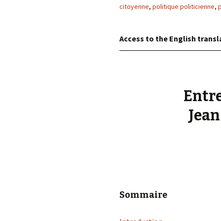
éd. éditorial, 2016)
citoyenne
,
politique politicienne
,
Access to the English transl
Entr
Jean
Sommaire