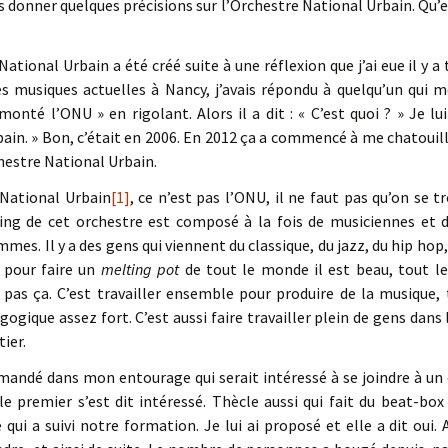
 donner quelques précisions sur l’Orchestre National Urbain. Qu’
National Urbain a été créé suite à une réflexion que j’ai eue il y a
 musiques actuelles à Nancy, j’avais répondu à quelqu’un qui me
 monté l’ONU » en rigolant. Alors il a dit : « C’est quoi ? » Je lui
ain. » Bon, c’était en 2006. En 2012 ça a commencé à me chatouill
chestre National Urbain.
 National Urbain
[1]
, ce n’est pas l’ONU, il ne faut pas qu’on se 
ing de cet orchestre est composé à la fois de musiciennes et de
s. Il y a des gens qui viennent du classique, du jazz, du hip hop, d
s pour faire un
melting pot
de tout le monde il est beau, tout le
pas ça. C’est travailler ensemble pour produire de la musique,
ogique assez fort. C’est aussi faire travailler plein de gens dans 
tier.
emandé dans mon entourage qui serait intéressé à se joindre à un
le premier s’est dit intéressé. Thècle aussi qui fait du beat-box ic
 qui a suivi notre formation. Je lui ai proposé et elle a dit oui