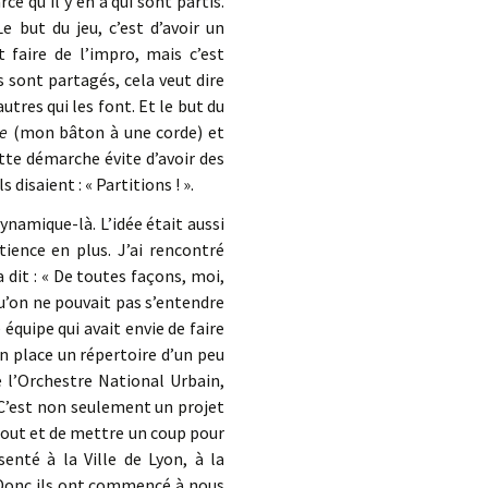
e qu’il y en a qui sont partis.
e but du jeu, c’est d’avoir un
 faire de l’impro, mais c’est
 sont partagés, cela veut dire
 autres qui les font. Et le but du
e
(mon bâton à une corde) et
ette démarche évite d’avoir des
 disaient : « Partitions ! ».
dynamique-là. L’idée était aussi
tience en plus. J’ai rencontré
 dit : « De toutes façons, moi,
 qu’on ne pouvait pas s’entendre
 équipe qui avait envie de faire
en place un répertoire d’un peu
e l’Orchestre National Urbain,
? C’est non seulement un projet
 tout et de mettre un coup pour
ésenté à la Ville de Lyon, à la
 Donc ils ont commencé à nous