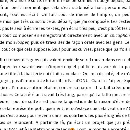
ndre, et ainsi de suite. Le nombre de personnes a bougé depuis, parc
jà un petit moment que cela s’est stabilisé à huit personnes. L
écrit, tout est écrit. On fait tout de même de l’impro, on peut
 musique très construite au départ, que j’ai composée. Les textes
s pas le seul à écrire les textes, j’en écris très peu, c’est plutôt les
oulu tout composer en enregistrant directement avec un
spicaphon
n de mon
looper
, puis de travailler de façon orale avec les gens. C
 tout ce que cela suppose. Sauf pour les cuivres, parce que parfois ils
fallu trouver des gens qui avaient envie de se retrouver dans cette 
tager leur savoir avec n’importe quel public et d’avoir de la pa
e fille à la batterie qui était candidate. On en a discuté, elle m’a
gie, pas d’impro. » Je lui ai dit : « Pas d’ONU ! Ciao ! » J’ai pensé
ie et l’improvisation étaient contre sa nature. Il fallait créer une
choses. Cela a été un travail très long, parce qu’il a fallu mettre 
eure. Tout de suite s’est posée la question de la raison d’être d
e cela représente politiquement, et qu’est-ce que cela veut dire 
ais c’est aussi pour revenir dans les quartiers les plus éloignés de
es se relancent. À partir de là, j’ai écrit un projet que j’ai pr
à la DRAC et à la Métropole de Lyon
. Tout le monde a accepté.
i