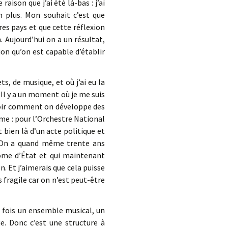
raison que j’ai été là-bas : j’ai
en plus. Mon souhait c’est que
res pays et que cette réflexion
. Aujourd’hui on a un résultat,
ion qu’on est capable d’établir
ets, de musique, et où j’ai eu la
 Il y a un moment où je me suis
de voir comment on développe des
rme : pour l’Orchestre National
 bien là d’un acte politique et
t. On a quand même trente ans
lôme d’État et qui maintenant
n. Et j’aimerais que cela puisse
ès fragile car on n’est peut-être
la fois un ensemble musical, un
. Donc c’est une structure à