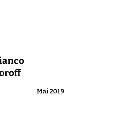
d.
ianco
oroff
Mai 2019