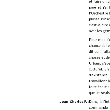
et faire un t
joué et j’ai
l’Orchestre 
puisse s’ins
c’est-à-dire
avec les gen
Pour moi, c’
chance de re
dit qu’il fa
choses et de
Urbain, s’ap
culturel. E
d’existence
travaillent 
faire école a
que les seuls
Jean-Charles F. :
Donc, à l’in
commando qu