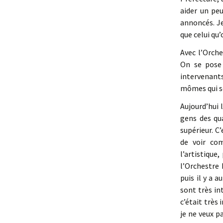
aider un pe
annoncés. Je
que celui qu’
Avec l’Orche
On se pose 
intervenant
mômes qui so
Aujourd’hui 
gens des qua
supérieur. C
de voir co
l’artistique
l’Orchestre 
puis il y a 
sont très in
c’était très
je ne veux p