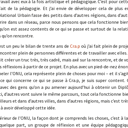
ravail avec eux à la fois artistique et pédagogique. C’est pour cette 
 fait de la pédagogie. Et j’ai envie de développer cela de plus 
National Urbain fasse des petits dans d’autres régions, dans d’aut
crire dans un réseau, parce nous pensons que cela fonctionne bien
 qu’on est assez contents de ce qui se passe et surtout de la relat
s qu’on rencontre.
est un peu le bilan de trente ans de
Cra.p
où j’ai fait plein de proj
ncontrer plein de personnes différentes et de travailler avec elles.
llait créer un truc très, très cadré, mais axé sur la rencontre, et 
s réflexions à partir de ce projet. En plus avec un pied-de-nez éno
peler l’ONU, cela représente plein de choses pour moi – et il s’agit
n ce qui concerne ce qui se passe à Cra.p, je suis super conten
, avec des gens qu’on a pu amener aujourd’hui à obtenir un Dip
ici, d’autres vont suivre le même parcours, tout cela fonctionne bie
illeurs et dans d’autres villes, dans d’autres régions, mais c’est tr
 à avoir développé cette idée.
térieur de l’ONU, la façon dont je comprends les choses, c’est à 
elque part, un groupe de réflexion et une équipe pédagogique