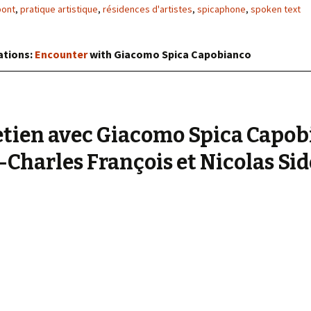
« PaaLabRes » (1st E
pont
,
pratique artistique
,
résidences d'artistes
,
spicaphone
,
spoken text
Editorial, 2016)
ations:
Encounter
with Giacomo Spica Capobianco
etien avec Giacomo Spica Capob
-Charles François et Nicolas Sid