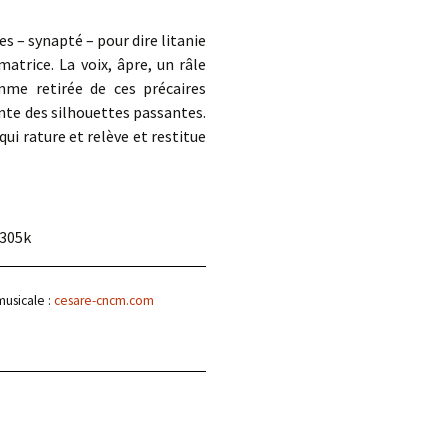
s – synapté – pour dire litanie
trice. La voix, âpre, un râle
me retirée de ces précaires
ente des silhouettes passantes.
ui rature et relève et restitue
musicale :
cesare-cncm.com