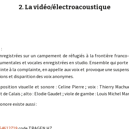
2. La vidéo/électroacoustique
1
:
nregistrées sur un campement de réfugiés à la frontière franco-
rumentales et vocales enregistrées en studio. Ensemble qui porte c
plainte à la complainte, en appelle aux voix et provoque une suspen
ions et disparition des voix anonymes.
osition visuelle et sonore : Celine Pierre ; voix : Thierry Machu
de Calais ; alto : Elodie Gaudet ; viole de gambe : Louis Michel Mar
onore existe aussi :
64612719
code TRAGEN.HZ