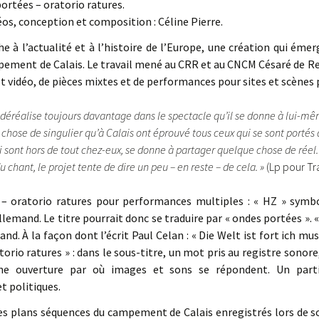
rtées – oratorio ratures.
os, conception et composition : Céline Pierre.
he à l’actualité et à l’histoire de l’Europe, une création qui éme
mpement de Calais. Le travail mené au CRR et au CNCM Césaré de R
t vidéo, de pièces mixtes et de performances pour sites et scènes p
 déréalise toujours davantage dans le spectacle qu’il se donne à lui-mê
que chose de singulier qu’à Calais ont éprouvé tous ceux qui se sont portés
i sont hors de tout chez-eux, se donne à partager quelque chose de réel. 
u chant, le projet tente de dire un peu – en reste – de cela. »
(Lp pour Tr
 oratorio ratures pour performances multiples : « HZ » symbol
lemand. Le titre pourrait donc se traduire par « ondes portées ». 
and. À la façon dont l’écrit Paul Celan : « Die Welt ist fort ich mu
atorio ratures » : dans le sous-titre, un mot pris au registre sonore,
ne ouverture par où images et sons se répondent. Un parti
t politiques.
e des plans séquences du campement de Calais enregistrés lors de