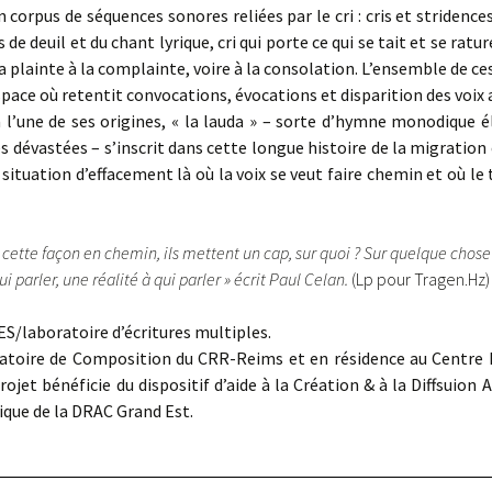
un corpus de séquences sonores reliées par le cri : cris et stridence
 de deuil et du chant lyrique, cri qui porte ce qui se tait et se ratu
 la plainte à la complainte, voire à la consolation. L’ensemble de 
space où retentit convocations, évocations et disparition des voi
via l’une de ses origines, « la lauda » – sorte d’hymne monodique é
 dévastées – s’inscrit dans cette longue histoire de la migration 
 situation d’effacement là où la voix se veut faire chemin et où le
 cette façon en chemin, ils mettent un cap, sur quoi ? Sur quelque chose 
ui parler, une réalité à qui parler » écrit Paul Celan.
(Lp pour Tragen.Hz)
/laboratoire d’écritures multiples.
oratoire de Composition du CRR-Reims et en résidence au Centre 
ojet bénéficie du dispositif d’aide à la Création & à la Diffsuion 
sique de la DRAC Grand Est.