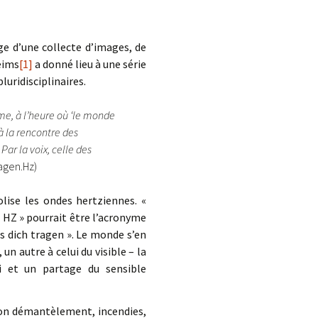
rge d’une collecte d’images, de
eims
[1]
a donné lieu à une série
luridisciplinaires.
me, à l’heure où ‘le monde
 à la rencontre des
Par la voix, celle des
agen.Hz)
ise les ondes hertziennes. «
« HZ » pourrait être l’acronyme
ss dich tragen ». Le monde s’en
 un autre à celui du visible – la
 et un partage du sensible
 son démantèlement, incendies,