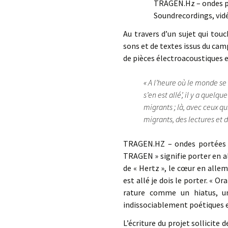
TRAGEN.Hz – ondes po
Soundrecordings, vidé
Au travers d’un sujet qui touc
sons et de textes issus du ca
de pièces électroacoustiques e
« A l’heure où le monde se
s’en est allé’, il y a quel
migrants ; là, avec ceux qu
migrants, des lectures et d
TRAGEN.HZ – ondes portées –
TRAGEN » signifie porter en al
de « Hertz », le cœur en allem
est allé je dois le porter. « Or
rature comme un hiatus, u
indissociablement poétiques e
L’écriture du projet sollicit