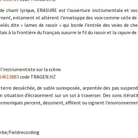
 de chant lyrique, ERASURE est l’ouverture instrumentale et voca
nent, entament et altèrent l’enveloppe des voix comme celle de c
belés dite « lames de rasoir » qui borde l’entrée des voies de ch
 à la frontière du français susurre le fil du rasoir et la rayure de 
’instrumentiste sur la scène.
64613883
code TRAGEN.HZ
e terre desséchée, de sable surexposée, arpentée des pas suspe
n situation d’écrasement sur un sol à traverser. Des sons itératif
armoniques percent, dessinent, effilent ou signent l’environnemen
rbe/Fieldrecording