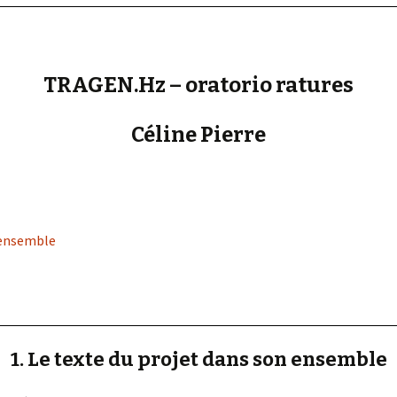
« PaaLabRes » (1st E
Editorial, 2016)
TRAGEN.Hz – oratorio ratures
Céline Pierre
n ensemble
1. Le texte du projet dans son ensemble