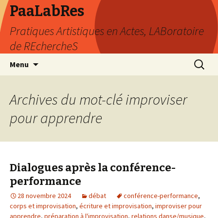
PaaLabRes
Pratiques Artistiques en Actes, LABoratoire
de REchercheS
Aller
Recherc
Menu
au
contenu
principal
Archives du mot-clé improviser
pour apprendre
Dialogues après la conférence-
performance
28 novembre 2024
débat
conférence-performance
,
corps et improvisation
,
écriture et improvisation
,
improviser pour
apprendre
,
préparation à l'improvisation
,
relations danse/musique
,