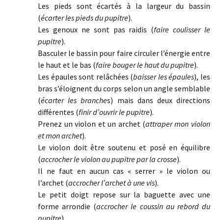
Les pieds sont écartés à la largeur du bassin
(
écarter les pieds du pupitre
).
Les genoux ne sont pas raidis (
faire coulisser le
pupitre
).
Basculer le bassin pour faire circuler l’énergie entre
le haut et le bas (
faire bouger le haut du pupitre
).
Les épaules sont relâchées (
baisser les épaules
), les
bras s’éloignent du corps selon un angle semblable
(
écarter les branche
s) mais dans deux directions
différentes (
finir d’ouvrir le pupitre
).
Prenez un violon et un archet (
attraper mon violon
et mon archet
).
Le violon doit être soutenu et posé en équilibre
(
accrocher le violon au pupitre par la crosse
).
Il ne faut en aucun cas « serrer » le violon ou
l’archet (
accrocher l’archet à une vis
).
Le petit doigt repose sur la baguette avec une
forme arrondie (
accrocher le coussin au rebord du
pupitre
).