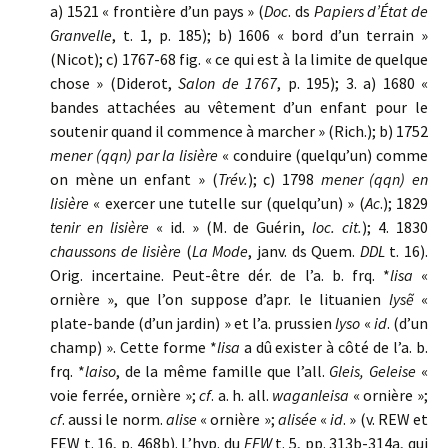
a) 1521 « frontière d’un pays » (
Doc
. ds
Papiers d’État de
Granvelle
, t. 1, p. 185); b) 1606 « bord d’un terrain »
(Nicot); c) 1767-68 fig. « ce qui est à la limite de quelque
chose » (Diderot,
Salon de 1767
, p. 195); 3. a) 1680 «
bandes attachées au vêtement d’un enfant pour le
soutenir quand il commence à marcher » (Rich.); b) 1752
mener (qqn) par la lisière
« conduire (quelqu’un) comme
on mène un enfant » (
Trév.
); c) 1798
mener (qqn) en
lisière
« exercer une tutelle sur (quelqu’un) » (
Ac
.); 1829
tenir en lisière
« id. » (M. de Guérin,
loc. cit.
); 4. 1830
chaussons de lisière
(
La Mode
, janv. ds Quem.
DDL
t. 16).
Orig. incertaine. Peut-être dér. de l’a. b. frq. *
lisa
«
ornière », que l’on suppose d’apr. le lituanien
lysẽ
«
plate-bande (d’un jardin) » et l’a. prussien
lyso
«
id
. (d’un
champ) ». Cette forme *
lisa
a dû exister à côté de l’a. b.
frq. *
laiso
, de la même famille que l’all.
Gleis, Geleise
«
voie ferrée, ornière »;
cf
. a. h. all.
waganleisa
« ornière »;
cf
. aussi le norm.
alise
« ornière »;
alisée
«
id
. » (v. REW et
FEW t. 16, p. 468b). L’hyp. du
FEW
t. 5, pp. 313b-314a, qui