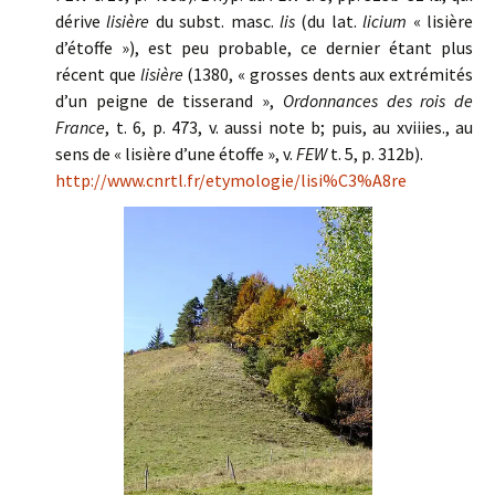
dérive
lisière
du subst. masc.
lis
(du lat.
licium
« lisière
d’étoffe »), est peu probable, ce dernier étant plus
récent que
lisière
(1380, « grosses dents aux extrémités
d’un peigne de tisserand »,
Ordonnances des rois de
France
, t. 6, p. 473, v. aussi note b; puis, au xviiies., au
sens de « lisière d’une étoffe », v.
FEW
t. 5, p. 312b).
http://www.cnrtl.fr/etymologie/lisi%C3%A8re