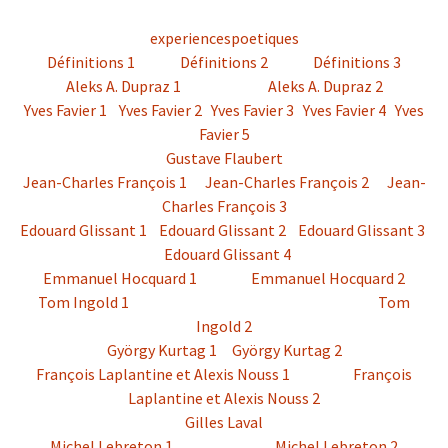
experiencespoetiques
Définitions 1
Définitions 2
Définitions 3
Aleks A. Dupraz 1
Aleks A. Dupraz 2
Yves Favier 1
Yves Favier 2
Yves Favier 3
Yves Favier 4
Yves
Favier 5
Gustave Flaubert
Jean-Charles François 1
Jean-Charles François 2
Jean-
Charles François 3
Edouard Glissant 1
Edouard Glissant 2
Edouard Glissant 3
Edouard Glissant 4
Emmanuel Hocquard 1
Emmanuel Hocquard 2
Tom Ingold 1
Tom
Ingold 2
György Kurtag 1
György Kurtag 2
François Laplantine et Alexis Nouss 1
François
Laplantine et Alexis Nouss 2
Gilles Laval
Michel Lebreton 1
Michel Lebreton 2