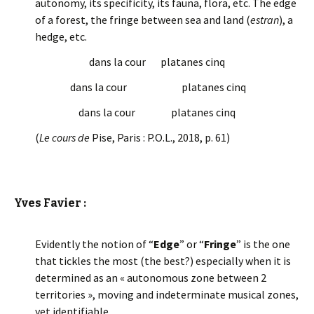
autonomy, its specificity, its fauna, flora, etc. The edge
of a forest, the fringe between sea and land (
estran
), a
hedge, etc.
dans la cour platanes cinq
dans la cour platanes cinq
dans la cour platanes cinq
(
Le cours de
Pise, Paris : P.O.L., 2018, p. 61)
Yves Favier :
Evidently the notion of “
Edge
” or “
Fringe
” is the one
that tickles the most (the best?) especially when it is
determined as an « autonomous zone between 2
territories », moving and indeterminate musical zones,
yet identifiable.