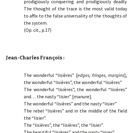
prodigiously conquering and prodigiously deadly.
The thought of the trace is the most valid today
to affix to the false universality of the thoughts of
the system.
(Op. cit., p.17)
Jean-Charles François :
The wonderful “lisières” [
edges, fringes, margins
],
the wonderful “lisières”, the wonderful “lisières”
The wonderful “lisières”, the wonderful “lisières”
and… the nasty “lisier” [manure].
The wonderful “lisières” and the nasty “lisier”
The rebel “lisières” and in the middle of the field
the “lisier”.
The “lisières”, the “lisières”, the “lisier”.
The beautiful “lisières” and the nasty “lisier”.