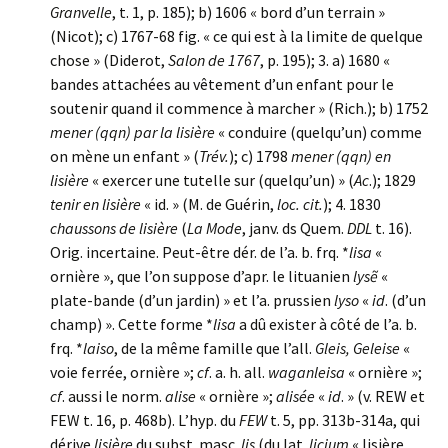
Granvelle
, t. 1, p. 185); b) 1606 « bord d’un terrain »
(Nicot); c) 1767-68 fig. « ce qui est à la limite de quelque
chose » (Diderot,
Salon de 1767
, p. 195); 3. a) 1680 «
bandes attachées au vêtement d’un enfant pour le
soutenir quand il commence à marcher » (Rich.); b) 1752
mener (qqn) par la lisière
« conduire (quelqu’un) comme
on mène un enfant » (
Trév.
); c) 1798
mener (qqn) en
lisière
« exercer une tutelle sur (quelqu’un) » (
Ac
.); 1829
tenir en lisière
« id. » (M. de Guérin,
loc. cit.
); 4. 1830
chaussons de lisière
(
La Mode
, janv. ds Quem.
DDL
t. 16).
Orig. incertaine. Peut-être dér. de l’a. b. frq. *
lisa
«
ornière », que l’on suppose d’apr. le lituanien
lysẽ
«
plate-bande (d’un jardin) » et l’a. prussien
lyso
«
id
. (d’un
champ) ». Cette forme *
lisa
a dû exister à côté de l’a. b.
frq. *
laiso
, de la même famille que l’all.
Gleis, Geleise
«
voie ferrée, ornière »;
cf
. a. h. all.
waganleisa
« ornière »;
cf
. aussi le norm.
alise
« ornière »;
alisée
«
id
. » (v. REW et
FEW t. 16, p. 468b). L’hyp. du
FEW
t. 5, pp. 313b-314a, qui
dérive
lisière
du subst. masc.
lis
(du lat.
licium
« lisière