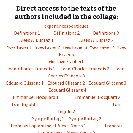
Direct access to the texts of the
authors included in the collage:
experiencespoetiques
Définitions 1
Définitions 2
Définitions 3
Aleks A. Dupraz 1
Aleks A. Dupraz 2
Yves Favier 1
Yves Favier 2
Yves Favier 3
Yves Favier 4
Yves
Favier 5
Gustave Flaubert
Jean-Charles François 1
Jean-Charles François 2
Jean-
Charles François 3
Edouard Glissant 1
Edouard Glissant 2
Edouard Glissant 3
Edouard Glissant 4
Emmanuel Hocquard 1
Emmanuel Hocquard 2
Tom Ingold 1
Tom
Ingold 2
György Kurtag 1
György Kurtag 2
François Laplantine et Alexis Nouss 1
François
Laplantine et Alexis Nouss 2