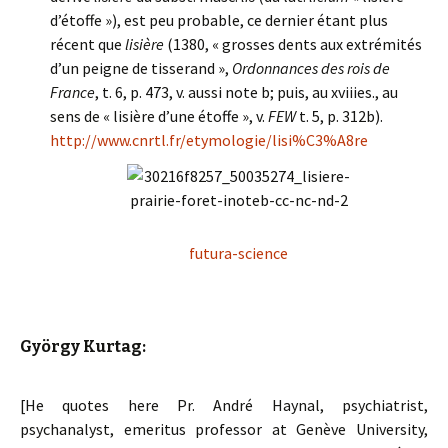
d’étoffe »), est peu probable, ce dernier étant plus
récent que
lisière
(1380, « grosses dents aux extrémités
d’un peigne de tisserand »,
Ordonnances des rois de
France
, t. 6, p. 473, v. aussi note b; puis, au xviiies., au
sens de « lisière d’une étoffe », v.
FEW
t. 5, p. 312b).
http://www.cnrtl.fr/etymologie/lisi%C3%A8re
futura-science
György Kurtag:
[He quotes here Pr. André Haynal, psychiatrist,
psychanalyst, emeritus professor at Genève University,