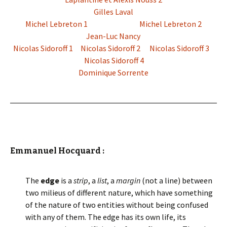
Gilles Laval
Michel Lebreton 1
Michel Lebreton 2
Jean-Luc Nancy
Nicolas Sidoroff 1
Nicolas Sidoroff 2
Nicolas Sidoroff 3
Nicolas Sidoroff 4
Dominique Sorrente
Emmanuel Hocquard :
The
edge
is a
strip
, a
list
, a
margin
(not a line) between
two milieus of different nature, which have something
of the nature of two entities without being confused
with any of them. The edge has its own life, its